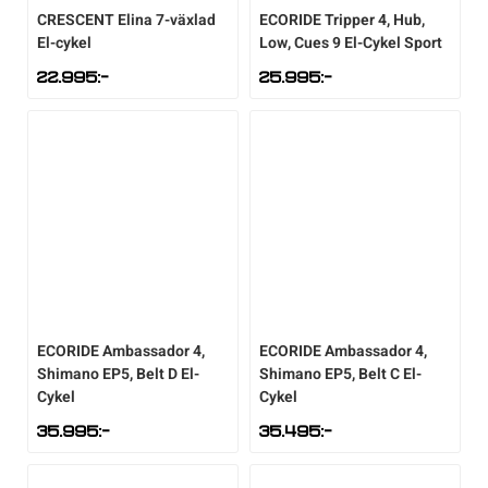
CRESCENT
Elina 7-växlad
ECORIDE
Tripper 4, Hub,
El-cykel
Low, Cues 9 El-Cykel Sport
Sportswear
22.995
:-
25.995
:-
Tennis
Träning
Volleyboll
Walking
ECORIDE
Ambassador 4,
ECORIDE
Ambassador 4,
Shimano EP5, Belt D El-
Shimano EP5, Belt C El-
Cykel
Cykel
35.995
:-
35.495
:-