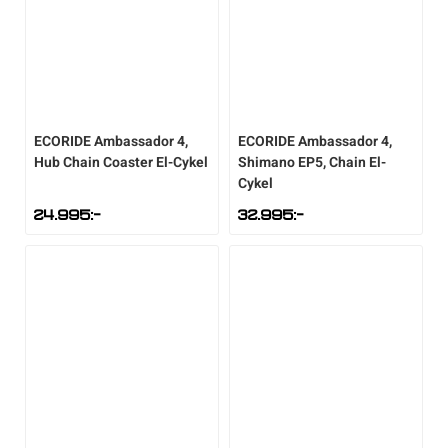
Underkläder
Skridskor
Underkläder
Skridskor
Hockey
Skydd
Skydd
Innebandy
ECORIDE
Ambassador 4,
ECORIDE
Ambassador 4,
Sporttillbehör
Sporttillbehör
Lek & spel
Hub Chain Coaster El-Cykel
Shimano EP5, Chain El-
Cykel
Stavar
Stavar
Längdåkning
24.995
:-
32.995
:-
Träning
Träning
Löpning
Väskor
Väskor
Outdoor
Övrigt
Övrigt
Padel
Rullskidor