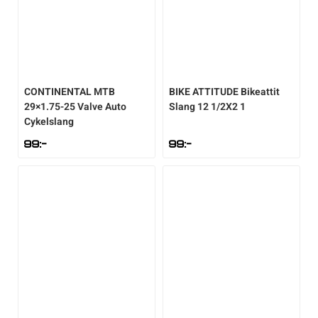
CONTINENTAL
MTB
BIKE ATTITUDE
Bikeattit
29×1.75-25 Valve Auto
Slang 12 1/2X2 1
Cykelslang
99
:-
99
:-