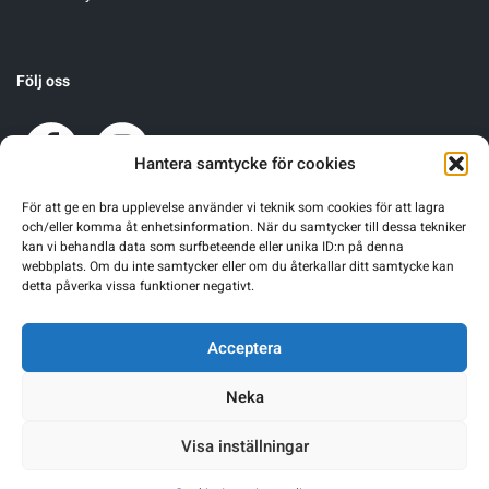
Följ oss
Hantera samtycke för cookies
För att ge en bra upplevelse använder vi teknik som cookies för att lagra
och/eller komma åt enhetsinformation. När du samtycker till dessa tekniker
kan vi behandla data som surfbeteende eller unika ID:n på denna
webbplats. Om du inte samtycker eller om du återkallar ditt samtycke kan
detta påverka vissa funktioner negativt.
Acceptera
Neka
Visa inställningar
Warning
: Undefined array key 0 in
/home/sgnsrusr/public_html/wp-