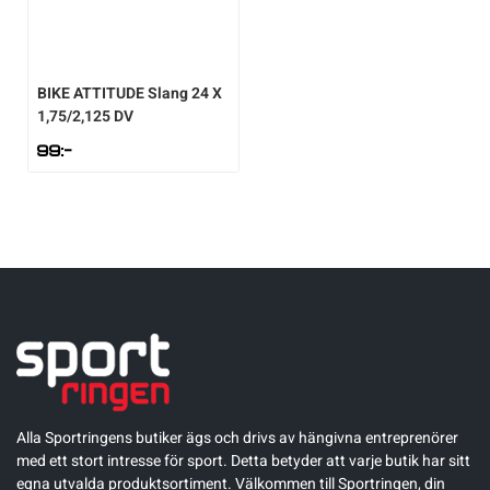
BIKE ATTITUDE
Slang 24 X
1,75/2,125 DV
99
:-
Alla Sportringens butiker ägs och drivs av hängivna entreprenörer
med ett stort intresse för sport. Detta betyder att varje butik har sitt
egna utvalda produktsortiment. Välkommen till Sportringen, din