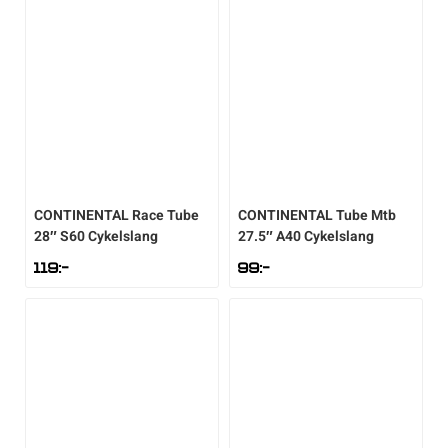
Sportswear
Tennis
Träning
CONTINENTAL
Race Tube
CONTINENTAL
Tube Mtb
Volleyboll
28″ S60 Cykelslang
27.5″ A40 Cykelslang
119
:-
99
:-
Walking