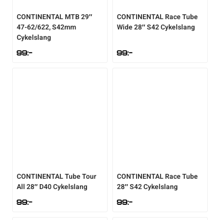
Underkläder
Skridskor
Underkläder
Skridskor
Hockey
CONTINENTAL
MTB 29″
CONTINENTAL
Race Tube
47-62/622, S42mm
Wide 28″ S42 Cykelslang
Cykelslang
Skydd
Skydd
Innebandy
99
:-
99
:-
Sporttillbehör
Sporttillbehör
Lek & spel
Stavar
Stavar
Längdåkning
Träning
Träning
Löpning
Väskor
Väskor
Outdoor
CONTINENTAL
Tube Tour
CONTINENTAL
Race Tube
All 28″ D40 Cykelslang
28″ S42 Cykelslang
Övrigt
Övrigt
Padel
99
:-
99
:-
Rullskidor