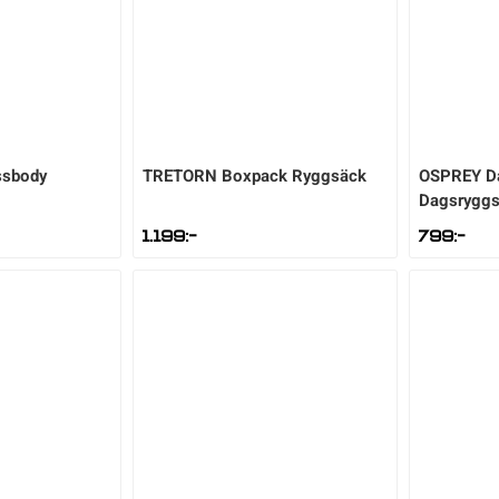
ssbody
TRETORN
Boxpack Ryggsäck
OSPREY
D
Dagsrygg
1.199
:-
799
:-