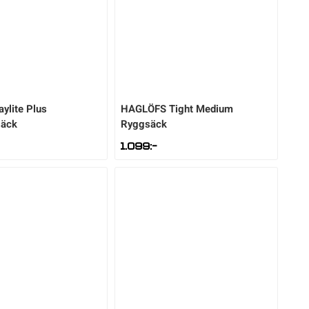
aylite Plus
HAGLÖFS
Tight Medium
säck
Ryggsäck
1.099
:-