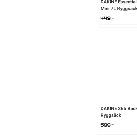
DAKINE
Essentia
Mini 7L Ryggsäc
449
:-
DAKINE
365 Bac
Ryggsäck
599
:-