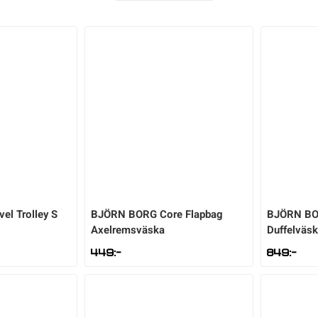
vel Trolley S
BJÖRN BORG
Core Flapbag
BJÖRN B
Axelremsväska
Duffelväs
449
:-
849
:-