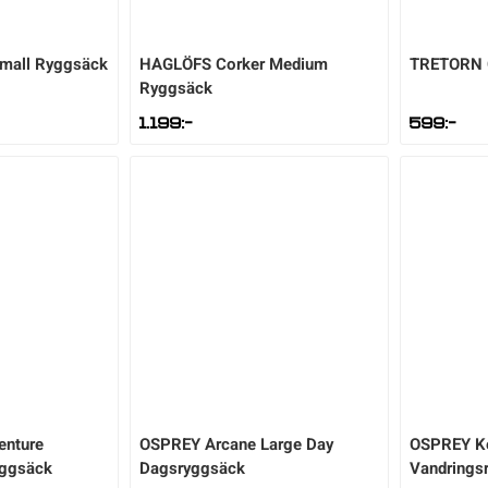
Small Ryggsäck
HAGLÖFS
Corker Medium
TRETORN
Ryggsäck
1.199
:-
599
:-
enture
OSPREY
Arcane Large Day
OSPREY
K
yggsäck
Dagsryggsäck
Vandrings