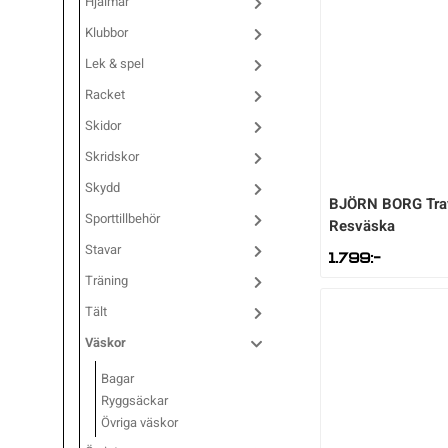
Hjälmar
Underkläder
Skridskor
Underkläder
Skridskor
Hockey
Klubbor
Lek & spel
Skydd
Skydd
Innebandy
Racket
Skidor
Sporttillbehör
Sporttillbehör
Lek & spel
Skridskor
Skydd
BJÖRN BORG
Tra
Stavar
Stavar
Längdåkning
Sporttillbehör
Resväska
Stavar
1.799
:-
Träning
Träning
Löpning
Träning
Tält
Väskor
Väskor
Outdoor
Väskor
Bagar
Övrigt
Övrigt
Padel
Ryggsäckar
Övriga väskor
Rullskidor