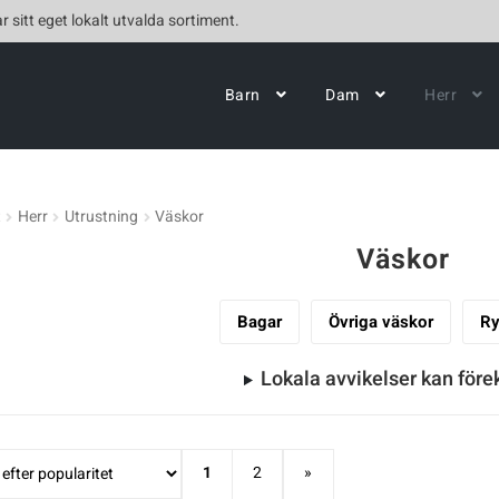
r sitt eget lokalt utvalda sortiment.
Barn
Dam
Herr
t
Herr
Utrustning
Väskor
Väskor
Bagar
Övriga väskor
Ry
Lokala avvikelser kan fö
1
2
»