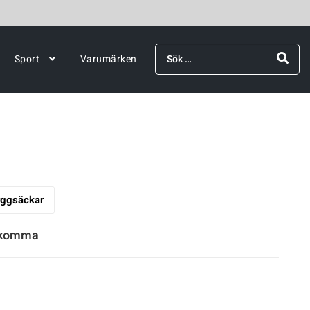
Sök
Sport
Varumärken
efter:
ggsäckar
rekomma