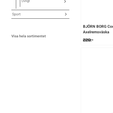
Övrigt
Sportswear
Sport
BJÖRN BORG
Co
Tennis
Axelremsväska
Visa hela sortimentet
229
:-
Träning
Volleyboll
Walking