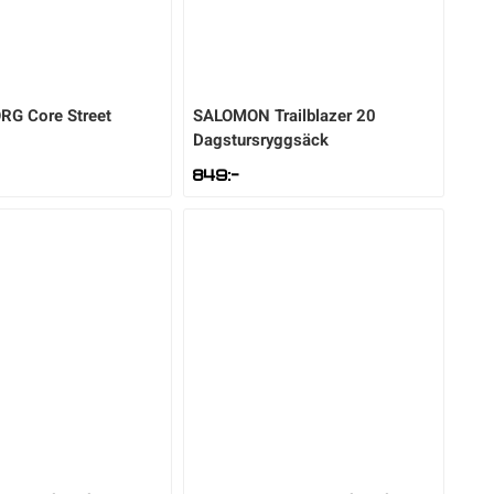
ORG
Core Street
SALOMON
Trailblazer 20
Dagstursryggsäck
849
:-