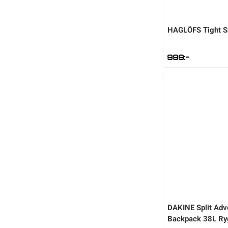
HAGLÖFS
Tight 
999
:-
DAKINE
Split Adv
Backpack 38L R