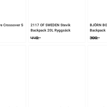
re Crossover S
2117 OF SWEDEN
Stevik
BJÖRN B
Backpack 20L Ryggsäck
Backpack
449
:-
399
:-