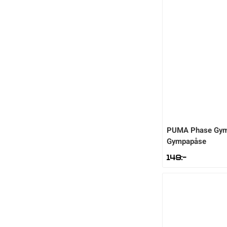
PUMA
Phase Gy
Gympapåse
149
:-