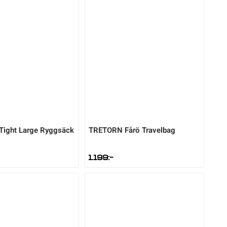
Tight Large Ryggsäck
TRETORN
Fårö Travelbag
1.199
:-