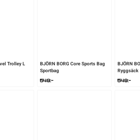
vel Trolley L
BJÖRN BORG
Core Sports Bag
BJÖRN B
Sportbag
Ryggsäck
549
:-
549
:-