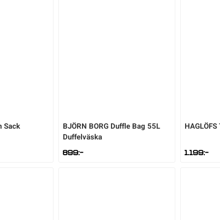
m Sack
BJÖRN BORG
Duffle Bag 55L
HAGLÖFS
Duffelväska
899
:-
1.199
:-