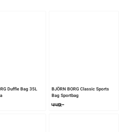
ORG
Duffle Bag 35L
BJÖRN BORG
Classic Sports
ka
Bag Sportbag
449
:-