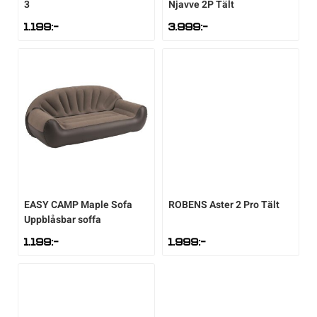
3
Njavve 2P Tält
1.199
:-
3.999
:-
EASY CAMP
Maple Sofa
ROBENS
Aster 2 Pro Tält
Uppblåsbar soffa
1.199
:-
1.999
:-