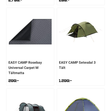
2.799
:-
299
:-
Sportswear
Tennis
Träning
Volleyboll
EASY CAMP
Rosebay
EASY CAMP
Setesdal 3
Universal Carpet M
Tält
Walking
Tältmatta
299
:-
1.299
:-