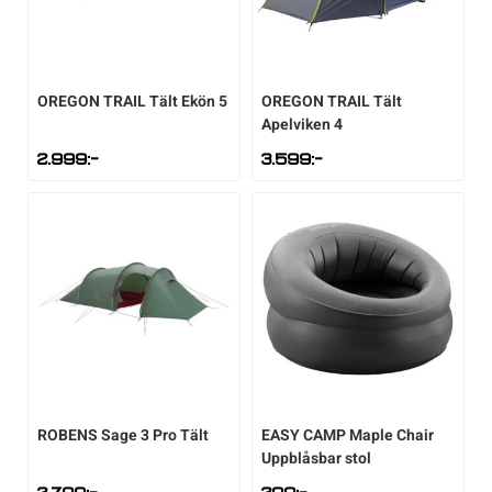
Underkläder
Skridskor
Underkläder
Skridskor
Hockey
Skydd
Skydd
Innebandy
OREGON TRAIL
Tält Ekön 5
OREGON TRAIL
Tält
Apelviken 4
2.999
:-
3.599
:-
Sporttillbehör
Sporttillbehör
Lek & spel
Stavar
Stavar
Längdåkning
Träning
Träning
Löpning
Väskor
Väskor
Outdoor
Övrigt
Övrigt
Padel
ROBENS
Sage 3 Pro Tält
EASY CAMP
Maple Chair
Uppblåsbar stol
Rullskidor