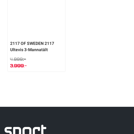
2117 OF SWEDEN
2117
Ultevis 3-Mannatält
:-
4.999
Det
3.999
:-
ursprungliga
Det
priset
nuvarande
var:
priset
4.999:-.
är:
3.999:-.