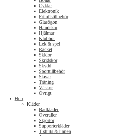
Bollar
Cyklar
Elektronik
Friluftstillbehör
Glasögon
Handskar
Hjälmar
Klubbor
Lek & spel
Racket
Skidor
Skridskor
Skydd
Sporttillbehör
Stavar
Träning
Väskor
Övrigt
Herr
Kläder
Badkläder
Overaller
Skjortor
Supporterkläder
T-shirts & linnen