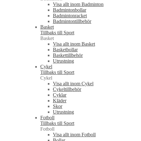
Visa allt inom Badminton
Badmintonbollar
Badmintonracket
Badmintontillbehör
Basket
Tillbaks till Sport
Basket
Visa allt inom Basket
Basketbollar
Baskettillbehör
Utrustning
Cykel
Tillbaks till Sport
Cykel
Visa allt inom Cykel
Cykeltillbehör
Cyklar
Kläder
Skor
Utrustning
Fotboll
Tillbaks till Sport
Fotboll
Visa allt inom Fotboll
Bollar