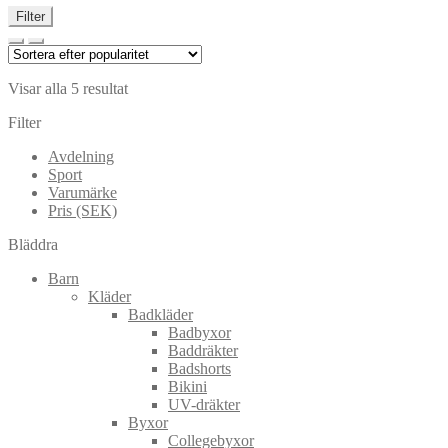
Filter
Visar alla 5 resultat
Filter
Avdelning
Sport
Varumärke
Pris (SEK)
Bläddra
Barn
Kläder
Badkläder
Badbyxor
Baddräkter
Badshorts
Bikini
UV-dräkter
Byxor
Collegebyxor