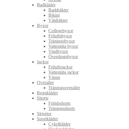
Badkläder
Baddräkter
Bikini
Våtdräkter
Byxor
Collegebyxor
Friluftsbyxor
Träningsbyxor
Vattentäta byxor
Vindbyxor
Överdragsbyxor
Jackor
Friluftsjackor
Vattentäta jackor
Västar
Overaller
Träningsoveraller
Regnkläder
Shorts
Fritidsshorts
Träningsshorts
Skjortor
Sportkläder
Cykelkläder