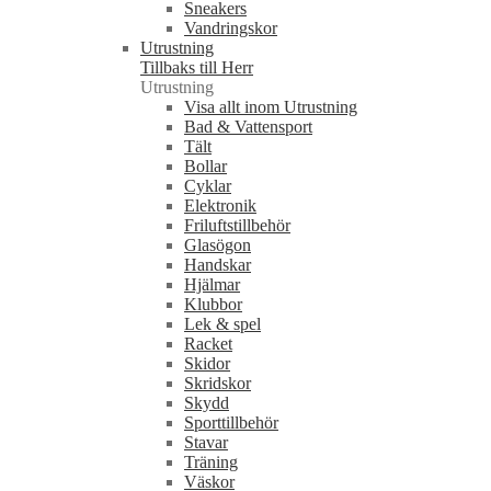
Sneakers
Vandringskor
Utrustning
Tillbaks till Herr
Utrustning
Visa allt inom Utrustning
Bad & Vattensport
Tält
Bollar
Cyklar
Elektronik
Friluftstillbehör
Glasögon
Handskar
Hjälmar
Klubbor
Lek & spel
Racket
Skidor
Skridskor
Skydd
Sporttillbehör
Stavar
Träning
Väskor