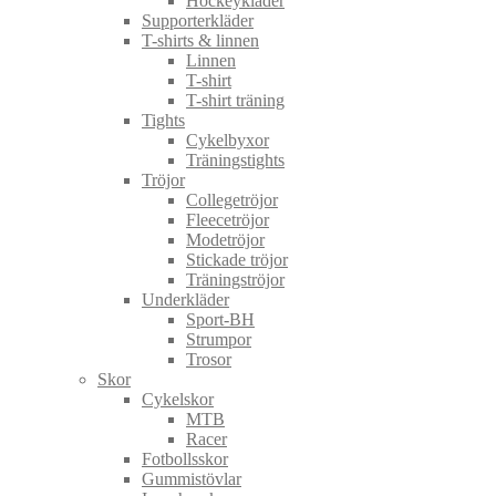
Hockeykläder
Supporterkläder
T-shirts & linnen
Linnen
T-shirt
T-shirt träning
Tights
Cykelbyxor
Träningstights
Tröjor
Collegetröjor
Fleecetröjor
Modetröjor
Stickade tröjor
Träningströjor
Underkläder
Sport-BH
Strumpor
Trosor
Skor
Cykelskor
MTB
Racer
Fotbollsskor
Gummistövlar