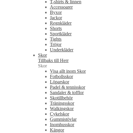
T-shirts & linnen
Accessoarer
Byxor
Jackor
Regnkläder
Shorts
Sportkläder
Tights
Tröjor
Underkläder
Skor
Tillbaks till Herr
Skor
Visa allt inom Skor
Fotbollsskor
Löparskor
Padel & tennisskor
Sandaler & tofflor
Skotillbehör
Träningsskor
Walkingskor
Cykelskor
Gummistövlar
Inomhusskor
Kängor