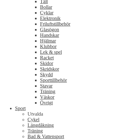
Tält
Bollar
Cyklar
Elektronik
Friluftstillbehör
Glasögon
Handskar
Hjälmar
Klubbor
Lek & spel
Racket
Skidor
Skridskor
Skydd
Sporttillbehör
Stavar
Träning
Väskor
Övrigt
Sport
Utvalda
Cykel
Längdåkning
Träning
Bad & Vattensport