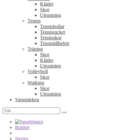
Kläder
Skor
Utrustning
Tennis
Tennisbollar
Tennisracket
Tennisskor
Tennistillbehör
Träning
Skor
Kläder
Utrustning
Volleyboll
Skor
Walking
Skor
Utrustning
Varumärken
Sök
efter:
Butiker
Stories