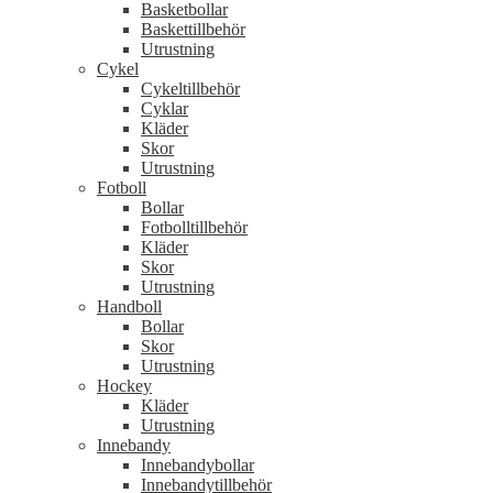
Basketbollar
Baskettillbehör
Utrustning
Cykel
Cykeltillbehör
Cyklar
Kläder
Skor
Utrustning
Fotboll
Bollar
Fotbolltillbehör
Kläder
Skor
Utrustning
Handboll
Bollar
Skor
Utrustning
Hockey
Kläder
Utrustning
Innebandy
Innebandybollar
Innebandytillbehör