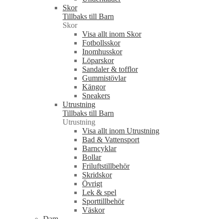
Skor
Tillbaks till Barn
Skor
Visa allt inom Skor
Fotbollsskor
Inomhusskor
Löparskor
Sandaler & tofflor
Gummistövlar
Kängor
Sneakers
Utrustning
Tillbaks till Barn
Utrustning
Visa allt inom Utrustning
Bad & Vattensport
Barncyklar
Bollar
Friluftstillbehör
Skridskor
Övrigt
Lek & spel
Sporttillbehör
Väskor
Dam