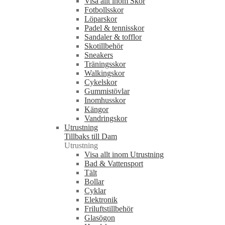
Visa allt inom Skor
Fotbollsskor
Löparskor
Padel & tennisskor
Sandaler & tofflor
Skotillbehör
Sneakers
Träningsskor
Walkingskor
Cykelskor
Gummistövlar
Inomhusskor
Kängor
Vandringskor
Utrustning
Tillbaks till Dam
Utrustning
Visa allt inom Utrustning
Bad & Vattensport
Tält
Bollar
Cyklar
Elektronik
Friluftstillbehör
Glasögon