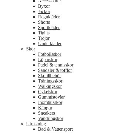
Accessoarer
Byxor
Jackor
Regnkläder
Shorts
Sportkläder
Tights
Tröjor
Underkläder
Skor
Fotbollsskor
Löparskor
Padel & tennisskor
Sandaler & tofflor
Skotillbehör
Träningsskor
Walkingskor
Cykelskor
Gummistövlar
Inomhusskor
Kängor
Sneakers
Vandringskor
Utrustning
Bad & Vattensport