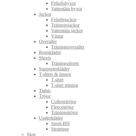
Friluftsbyxor
Vattentäta byxor
Jackor
Friluftsjackor
Träningsjackor
Vattentäta jackor
Västar
Overaller
Träningsoveraller
Regnkläder
Shorts
Träningsshorts
Supporterkläder
T-shirts & linnen
T-shirt
T-shirt träning
Tights
Tröjor
Collegetröjor
Fleecetröjor
Träningströjor
Underkläder
Sport-BH
Strumpor
Skor