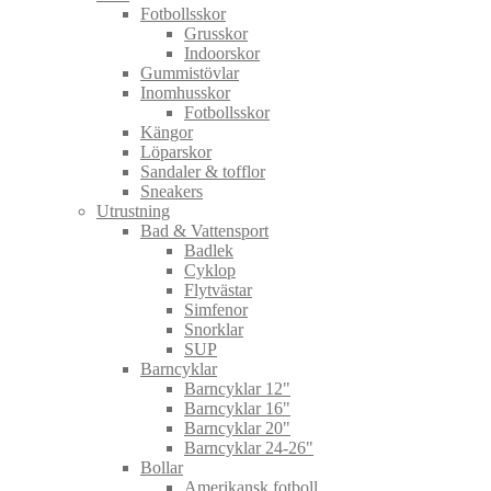
Fotbollsskor
Grusskor
Indoorskor
Gummistövlar
Inomhusskor
Fotbollsskor
Kängor
Löparskor
Sandaler & tofflor
Sneakers
Utrustning
Bad & Vattensport
Badlek
Cyklop
Flytvästar
Simfenor
Snorklar
SUP
Barncyklar
Barncyklar 12"
Barncyklar 16"
Barncyklar 20"
Barncyklar 24-26"
Bollar
Amerikansk fotboll