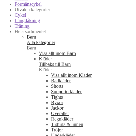
Förmånscykel
Utvalda kategorier
Cykel
Längdåkning
Träning
Hela sortimentet
Barn
Alla kategorier
Barn
Visa allt inom Barn
Kläder
Tillbaks till Barn
Kläder
Visa allt inom Kläder
Badkläder
Shorts
Supporterkläder
Tights
Byxor
Jackor
Overaller
Regnkläder
T-shirts & linnen
Tröjor
Underkläder