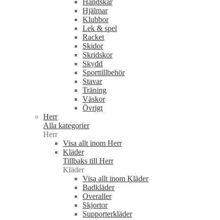
Handskar
Hjälmar
Klubbor
Lek & spel
Racket
Skidor
Skridskor
Skydd
Sporttillbehör
Stavar
Träning
Väskor
Övrigt
Herr
Alla kategorier
Herr
Visa allt inom Herr
Kläder
Tillbaks till Herr
Kläder
Visa allt inom Kläder
Badkläder
Overaller
Skjortor
Supporterkläder