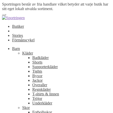
Sportringen består av fria handlare vilket betyder att varje butik har
sitt eget lokalt utvalda sortiment.
Butiker
Stories
Förmånscykel
Barn
Kläder
Badkläder
Shorts
Supporterkläder
Tights
Byxor
Jackor
Overaller
Regnkläder
T-shirts & linnen
Tröjor
Underkläder
Skor
Fotbollsskor