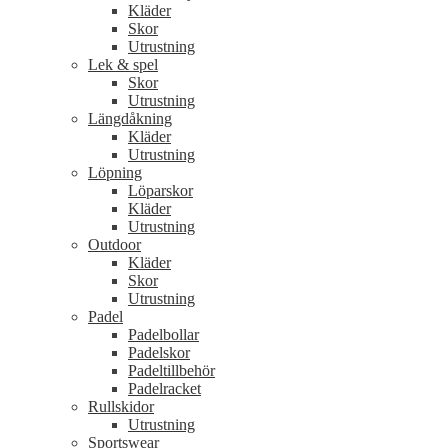
Kläder
Skor
Utrustning
Lek & spel
Skor
Utrustning
Längdåkning
Kläder
Utrustning
Löpning
Löparskor
Kläder
Utrustning
Outdoor
Kläder
Skor
Utrustning
Padel
Padelbollar
Padelskor
Padeltillbehör
Padelracket
Rullskidor
Utrustning
Sportswear