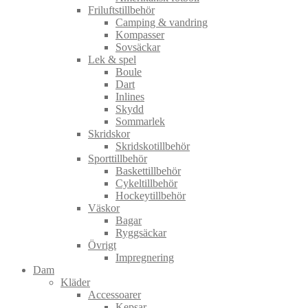
Friluftstillbehör
Camping & vandring
Kompasser
Sovsäckar
Lek & spel
Boule
Dart
Inlines
Skydd
Sommarlek
Skridskor
Skridskotillbehör
Sporttillbehör
Baskettillbehör
Cykeltillbehör
Hockeytillbehör
Väskor
Bagar
Ryggsäckar
Övrigt
Impregnering
Dam
Kläder
Accessoarer
Kepsar