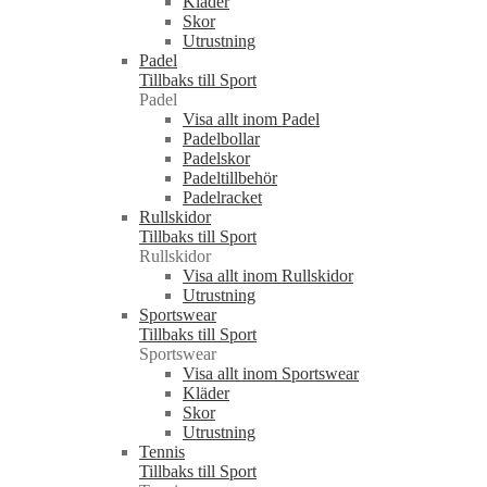
Kläder
Skor
Utrustning
Padel
Tillbaks till Sport
Padel
Visa allt inom Padel
Padelbollar
Padelskor
Padeltillbehör
Padelracket
Rullskidor
Tillbaks till Sport
Rullskidor
Visa allt inom Rullskidor
Utrustning
Sportswear
Tillbaks till Sport
Sportswear
Visa allt inom Sportswear
Kläder
Skor
Utrustning
Tennis
Tillbaks till Sport