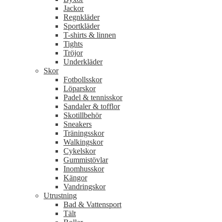
Jackor
Regnkläder
Sportkläder
T-shirts & linnen
Tights
Tröjor
Underkläder
Skor
Fotbollsskor
Löparskor
Padel & tennisskor
Sandaler & tofflor
Skotillbehör
Sneakers
Träningsskor
Walkingskor
Cykelskor
Gummistövlar
Inomhusskor
Kängor
Vandringskor
Utrustning
Bad & Vattensport
Tält