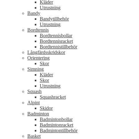
Kläder
Utrustning
Bandy
Bandytillbehör
Utrustning
Bordtennis
Bordtennisbollar
Bordtennisracket
Bordtennistillbehör
Långfärdsskridskor
Orientering
Skor
Simning
Kläder
Skor
Utrustning
Squash
Squashracket
Alpint
Skidor
Badminton
Badmintonbollar
Badmintonracket
Badmintontillbehör
Basket