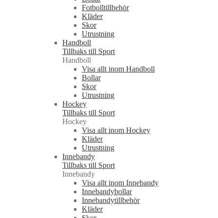
Fotbolltillbehör
Kläder
Skor
Utrustning
Handboll
Tillbaks till Sport
Handboll
Visa allt inom Handboll
Bollar
Skor
Utrustning
Hockey
Tillbaks till Sport
Hockey
Visa allt inom Hockey
Kläder
Utrustning
Innebandy
Tillbaks till Sport
Innebandy
Visa allt inom Innebandy
Innebandybollar
Innebandytillbehör
Kläder
Skor