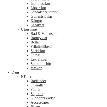
Inomhusskor
Löparskor
Sandaler & tofflor
Gummistövlar
Kängor
Sneakers
Utrustning
Bad & Vattensport
Barncyklar
Bollar
Friluftstillbehör
Skridskor
Övrigt
Lek & spel
Sporttillbehör
Väskor
Dam
Kläder
Badkläder
Overaller
Shorts
Skjortor
Supporterkläder
Accessoarer
Byxor