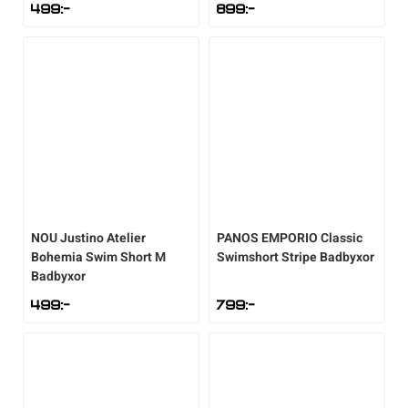
499
:-
899
:-
NOU
Justino Atelier
PANOS EMPORIO
Classic
Bohemia Swim Short M
Swimshort Stripe Badbyxor
Badbyxor
499
:-
799
:-