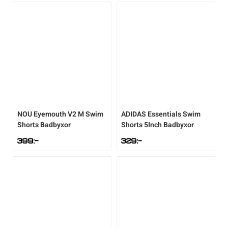
Sportswear
Tennis
Träning
Volleyboll
NOU
Eyemouth V2 M Swim
ADIDAS
Essentials Swim
Shorts Badbyxor
Shorts 5Inch Badbyxor
399
:-
329
:-
Walking