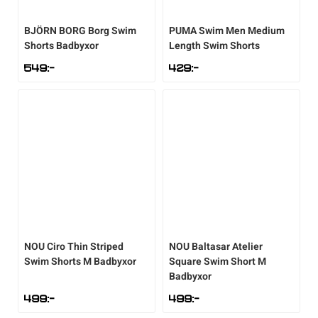
Underkläder
Skridskor
Underkläder
Skridskor
Hockey
BJÖRN BORG
Borg Swim
PUMA
Swim Men Medium
Shorts Badbyxor
Length Swim Shorts
Skydd
Skydd
Innebandy
549
:-
429
:-
Sporttillbehör
Sporttillbehör
Lek & spel
Stavar
Stavar
Längdåkning
Träning
Träning
Löpning
Väskor
Väskor
Outdoor
NOU
Ciro Thin Striped
NOU
Baltasar Atelier
Swim Shorts M Badbyxor
Square Swim Short M
Övrigt
Övrigt
Padel
Badbyxor
499
:-
499
:-
Rullskidor