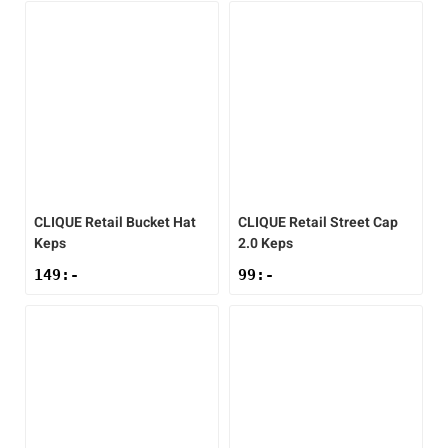
Sportswear
Tennis
Träning
CLIQUE
Retail Bucket Hat
CLIQUE
Retail Street Cap
Volleyboll
Keps
2.0 Keps
149
:-
99
:-
Walking