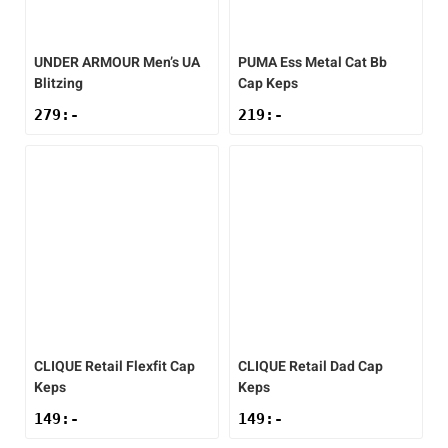
Underkläder
Skridskor
Underkläder
Skridskor
Hockey
UNDER ARMOUR
Men’s UA
PUMA
Ess Metal Cat Bb
Blitzing
Cap Keps
Skydd
Skydd
Innebandy
279
:-
219
:-
Sporttillbehör
Sporttillbehör
Lek & spel
Stavar
Stavar
Längdåkning
Träning
Träning
Löpning
Väskor
Väskor
Outdoor
CLIQUE
Retail Flexfit Cap
CLIQUE
Retail Dad Cap
Övrigt
Övrigt
Padel
Keps
Keps
149
:-
149
:-
Rullskidor