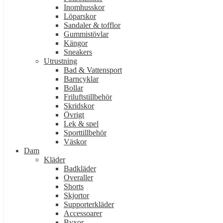
Inomhusskor
Löparskor
Sandaler & tofflor
Gummistövlar
Kängor
Sneakers
Utrustning
Bad & Vattensport
Barncyklar
Bollar
Friluftstillbehör
Skridskor
Övrigt
Lek & spel
Sporttillbehör
Väskor
Dam
Kläder
Badkläder
Overaller
Shorts
Skjortor
Supporterkläder
Accessoarer
Byxor