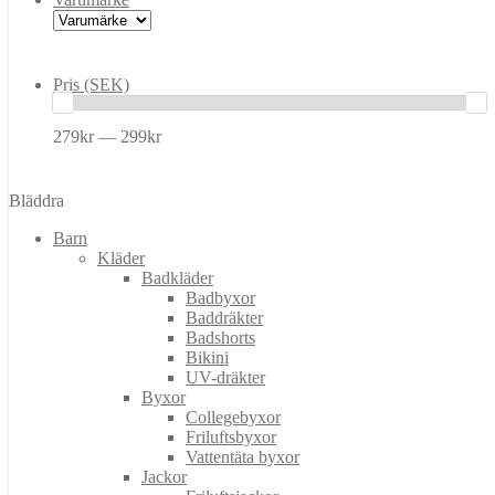
Pris (SEK)
279kr — 299kr
Bläddra
Barn
Kläder
Badkläder
Badbyxor
Baddräkter
Badshorts
Bikini
UV-dräkter
Byxor
Collegebyxor
Friluftsbyxor
Vattentäta byxor
Jackor