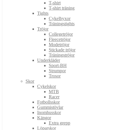
T-shirt
T-shirt träning
Tights
Cykelbyxor
Träningstights
Tröjor
Collegetröjor
Fleecetröjor
Modetröjor
Stickade tröjor
Träningströjor
Underkläder
Sport-BH
Strumpor
Trosor
Skor
Cykelskor
MTB
Racer
Fotbollsskor
Gummistövlar
Inomhusskor
Kängor
Extra grepp
Löparskor