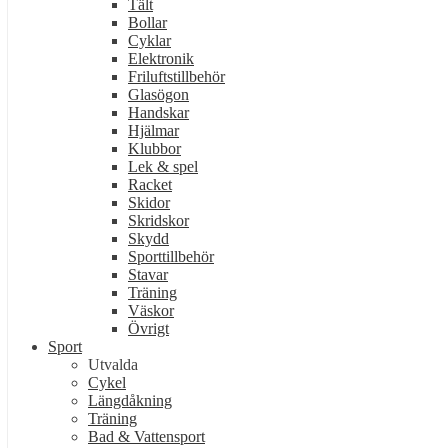
Tält
Bollar
Cyklar
Elektronik
Friluftstillbehör
Glasögon
Handskar
Hjälmar
Klubbor
Lek & spel
Racket
Skidor
Skridskor
Skydd
Sporttillbehör
Stavar
Träning
Väskor
Övrigt
Sport
Utvalda
Cykel
Längdåkning
Träning
Bad & Vattensport