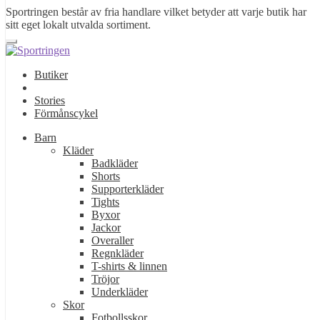
Sportringen består av fria handlare vilket betyder att varje butik har
sitt eget lokalt utvalda sortiment.
Butiker
Stories
Förmånscykel
Barn
Kläder
Badkläder
Shorts
Supporterkläder
Tights
Byxor
Jackor
Overaller
Regnkläder
T-shirts & linnen
Tröjor
Underkläder
Skor
Fotbollsskor