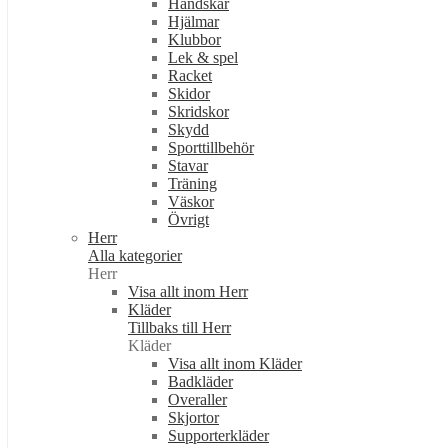
Handskar
Hjälmar
Klubbor
Lek & spel
Racket
Skidor
Skridskor
Skydd
Sporttillbehör
Stavar
Träning
Väskor
Övrigt
Herr
Alla kategorier
Herr
Visa allt inom Herr
Kläder
Tillbaks till Herr
Kläder
Visa allt inom Kläder
Badkläder
Overaller
Skjortor
Supporterkläder