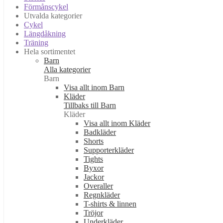
Förmånscykel
Utvalda kategorier
Cykel
Längdåkning
Träning
Hela sortimentet
Barn
Alla kategorier
Barn
Visa allt inom Barn
Kläder
Tillbaks till Barn
Kläder
Visa allt inom Kläder
Badkläder
Shorts
Supporterkläder
Tights
Byxor
Jackor
Overaller
Regnkläder
T-shirts & linnen
Tröjor
Underkläder