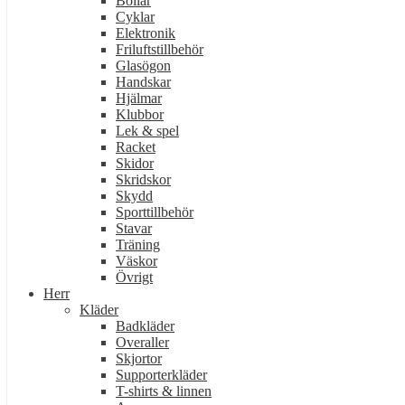
Bollar
Cyklar
Elektronik
Friluftstillbehör
Glasögon
Handskar
Hjälmar
Klubbor
Lek & spel
Racket
Skidor
Skridskor
Skydd
Sporttillbehör
Stavar
Träning
Väskor
Övrigt
Herr
Kläder
Badkläder
Overaller
Skjortor
Supporterkläder
T-shirts & linnen