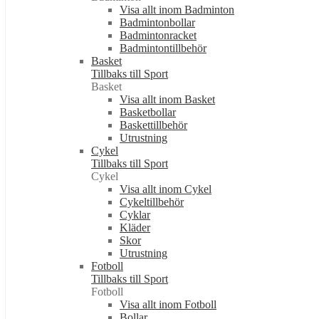
Visa allt inom Badminton
Badmintonbollar
Badmintonracket
Badmintontillbehör
Basket
Tillbaks till Sport
Basket
Visa allt inom Basket
Basketbollar
Baskettillbehör
Utrustning
Cykel
Tillbaks till Sport
Cykel
Visa allt inom Cykel
Cykeltillbehör
Cyklar
Kläder
Skor
Utrustning
Fotboll
Tillbaks till Sport
Fotboll
Visa allt inom Fotboll
Bollar