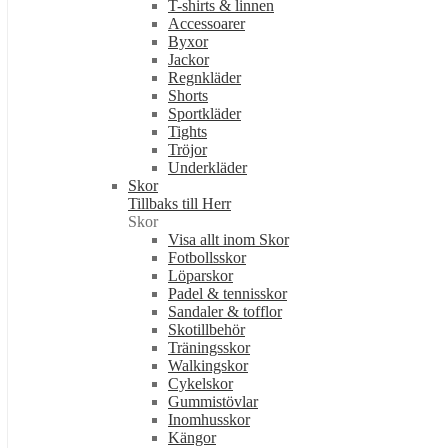
T-shirts & linnen
Accessoarer
Byxor
Jackor
Regnkläder
Shorts
Sportkläder
Tights
Tröjor
Underkläder
Skor
Tillbaks till Herr
Skor
Visa allt inom Skor
Fotbollsskor
Löparskor
Padel & tennisskor
Sandaler & tofflor
Skotillbehör
Träningsskor
Walkingskor
Cykelskor
Gummistövlar
Inomhusskor
Kängor