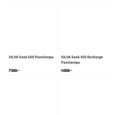
Sportswear
Tennis
Träning
SILVA
Seek 600 Pannlampa
SILVA
Seek 450 Recharge
Volleyboll
Pannlampa
799
:-
499
:-
Walking