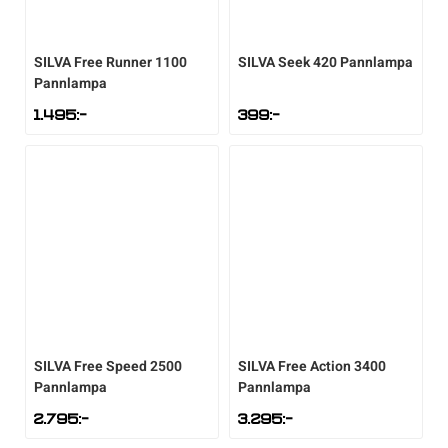
Underkläder
Skridskor
Underkläder
Skridskor
Hockey
SILVA
Free Runner 1100
SILVA
Seek 420 Pannlampa
Pannlampa
Skydd
Skydd
Innebandy
1.495
:-
399
:-
Sporttillbehör
Sporttillbehör
Lek & spel
Stavar
Stavar
Längdåkning
Träning
Träning
Löpning
Väskor
Väskor
Outdoor
SILVA
Free Speed 2500
SILVA
Free Action 3400
Övrigt
Övrigt
Padel
Pannlampa
Pannlampa
2.795
:-
3.295
:-
Rullskidor