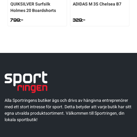
QUIKSILVER
Surfsilk
ADIDAS
M 3S Chelsea B7
Underkläder
Skridskor
Underkläder
Skridskor
Hockey
Holmes 20 Boardshorts
799
:-
329
:-
Skydd
Skydd
Innebandy
Sporttillbehör
Sporttillbehör
Lek & spel
Stavar
Stavar
Längdåkning
Träning
Träning
Löpning
Väskor
Väskor
Outdoor
Alla Sportringens butiker ägs och drivs av hängivna entreprenörer
med ett stort intresse för sport. Detta betyder att varje butik har sitt
egna utvalda produktsortiment. Välkommen till Sportringen, din
Övrigt
Övrigt
Padel
lokala sportbutik!
Rullskidor