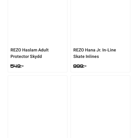
Underkläder
Skridskor
Underkläder
Skridskor
Hockey
Skydd
Skydd
Innebandy
Sporttillbehör
Sporttillbehör
Lek & spel
REZO
Haslam Adult
REZO
Hana Jr. In-Line
Protector Skydd
Skate Inlines
Stavar
Stavar
Längdåkning
549
:-
999
:-
Träning
Träning
Löpning
Väskor
Väskor
Outdoor
Övrigt
Övrigt
Padel
Rullskidor