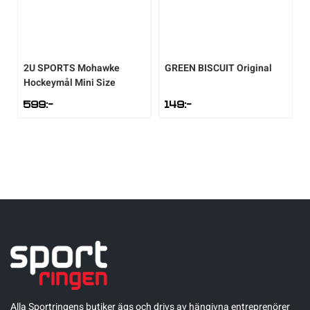
2U SPORTS
Mohawke
GREEN BISCUIT
Original
Hockeymål Mini Size
599
:-
149
:-
Alla Sportringens butiker ägs och drivs av hängivna entreprenörer