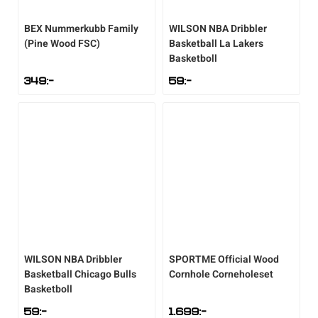
BEX
Nummerkubb Family
WILSON
NBA Dribbler
(Pine Wood FSC)
Basketball La Lakers
Basketboll
349
:-
59
:-
WILSON
NBA Dribbler
SPORTME
Official Wood
Basketball Chicago Bulls
Cornhole Corneholeset
Basketboll
59
:-
1.699
:-