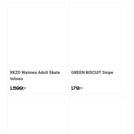
REZO
Waimea Adult Skate
GREEN BISCUIT
Snipe
Inlines
1.599
:-
179
:-