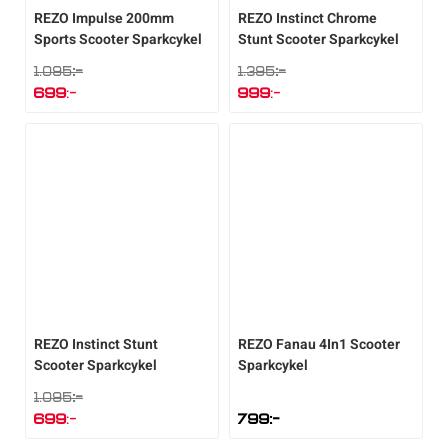
REZO
Impulse 200mm
REZO
Instinct Chrome
Sports Scooter Sparkcykel
Stunt Scooter Sparkcykel
Sportswear
:-
:-
1.095
1.395
Det
Det
699
:-
999
:-
ursprungliga
ursprungliga
Tennis
Det
priset
Det
priset
nuvarande
var:
nuvarande
var:
Träning
priset
1.095:-.
priset
1.395:-.
är:
är:
699:-.
999:-.
Volleyboll
Walking
REZO
Instinct Stunt
REZO
Fanau 4In1 Scooter
Scooter Sparkcykel
Sparkcykel
:-
1.095
Det
699
:-
799
:-
ursprungliga