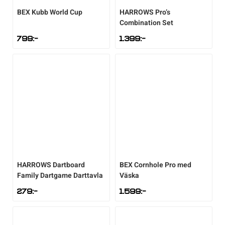
BEX
Kubb World Cup
HARROWS
Pro’s
Combination Set
799
:-
1.399
:-
HARROWS
Dartboard
BEX
Cornhole Pro med
Family Dartgame Darttavla
Väska
279
:-
1.599
:-