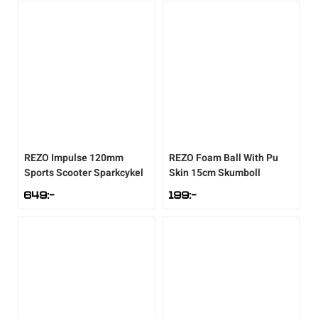
Det
priset
nuvarande
var:
priset
1.095:-.
är:
699:-.
REZO
Impulse 120mm
REZO
Foam Ball With Pu
Sports Scooter Sparkcykel
Skin 15cm Skumboll
649
:-
199
:-