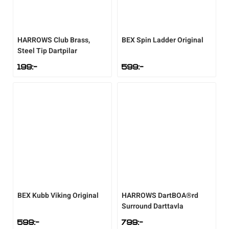
HARROWS
Club Brass,
BEX
Spin Ladder Original
Steel Tip Dartpilar
199
:-
599
:-
BEX
Kubb Viking Original
HARROWS
DartBOA®rd
Surround Darttavla
599
:-
799
:-