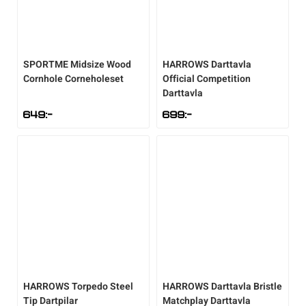
SPORTME
Midsize Wood
HARROWS
Darttavla
Cornhole Corneholeset
Official Competition
Darttavla
649
:-
699
:-
HARROWS
Torpedo Steel
HARROWS
Darttavla Bristle
Tip Dartpilar
Matchplay Darttavla