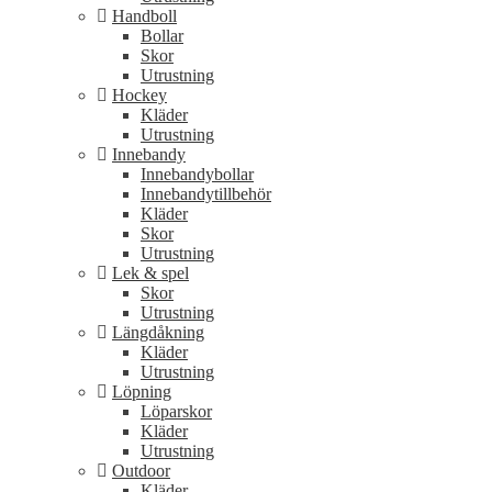
Handboll
Bollar
Skor
Utrustning
Hockey
Kläder
Utrustning
Innebandy
Innebandybollar
Innebandytillbehör
Kläder
Skor
Utrustning
Lek & spel
Skor
Utrustning
Längdåkning
Kläder
Utrustning
Löpning
Löparskor
Kläder
Utrustning
Outdoor
Kläder