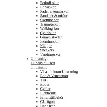
Fotbollsskor
Löparskor
Padel & tennisskor
Sandaler & tofflor
Skotillbehör
Träningsskor
Walkingskor
Cykelskor
Gummistövlar
Inomhusskor
Kängor
Sneakers
Vandringskor
Utrustning
Tillbaks till Herr
Utrustning
Visa allt inom Utrustning
Bad & Vattensport
Tält
Bollar
Cyklar
Elektronik
Friluftstillbehör
Glasögon
Handskar