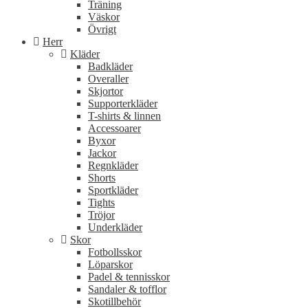
Träning
Väskor
Övrigt
Herr
Kläder
Badkläder
Overaller
Skjortor
Supporterkläder
T-shirts & linnen
Accessoarer
Byxor
Jackor
Regnkläder
Shorts
Sportkläder
Tights
Tröjor
Underkläder
Skor
Fotbollsskor
Löparskor
Padel & tennisskor
Sandaler & tofflor
Skotillbehör