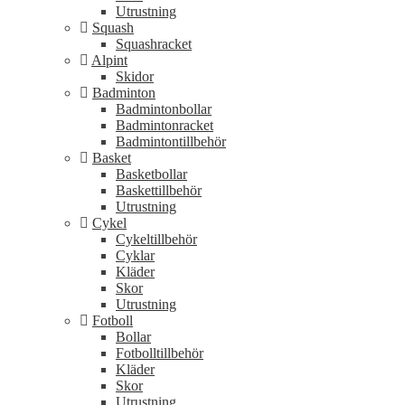
Utrustning
Squash
Squashracket
Alpint
Skidor
Badminton
Badmintonbollar
Badmintonracket
Badmintontillbehör
Basket
Basketbollar
Baskettillbehör
Utrustning
Cykel
Cykeltillbehör
Cyklar
Kläder
Skor
Utrustning
Fotboll
Bollar
Fotbolltillbehör
Kläder
Skor
Utrustning