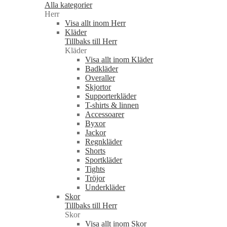
Alla kategorier
Herr
Visa allt inom Herr
Kläder
Tillbaks till Herr
Kläder
Visa allt inom Kläder
Badkläder
Overaller
Skjortor
Supporterkläder
T-shirts & linnen
Accessoarer
Byxor
Jackor
Regnkläder
Shorts
Sportkläder
Tights
Tröjor
Underkläder
Skor
Tillbaks till Herr
Skor
Visa allt inom Skor