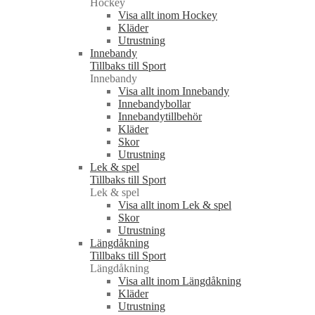
Hockey
Visa allt inom Hockey
Kläder
Utrustning
Innebandy
Tillbaks till Sport
Innebandy
Visa allt inom Innebandy
Innebandybollar
Innebandytillbehör
Kläder
Skor
Utrustning
Lek & spel
Tillbaks till Sport
Lek & spel
Visa allt inom Lek & spel
Skor
Utrustning
Längdåkning
Tillbaks till Sport
Längdåkning
Visa allt inom Längdåkning
Kläder
Utrustning