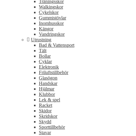
Träningsskor
Walkingskor
Cykelskor
Gummistövlar
Inomhusskor
Kängor
Vandringskor
Utrustning
Bad & Vattensport
Tält
Bollar
Cyklar
Elektronik
Friluftstillbehör
Glasögon
Handskar
Hjälmar
Klubbor
Lek & spel
Racket
Skidor
Skridskor
Skydd
Sporttillbehör
Stavar