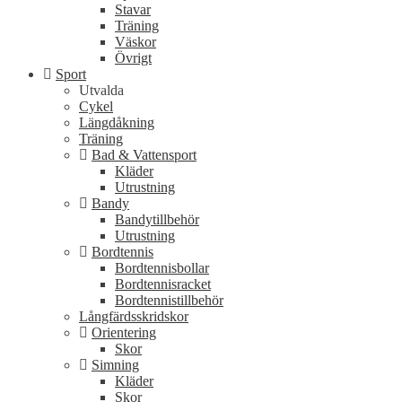
Stavar
Träning
Väskor
Övrigt
Sport
Utvalda
Cykel
Längdåkning
Träning
Bad & Vattensport
Kläder
Utrustning
Bandy
Bandytillbehör
Utrustning
Bordtennis
Bordtennisbollar
Bordtennisracket
Bordtennistillbehör
Långfärdsskridskor
Orientering
Skor
Simning
Kläder
Skor