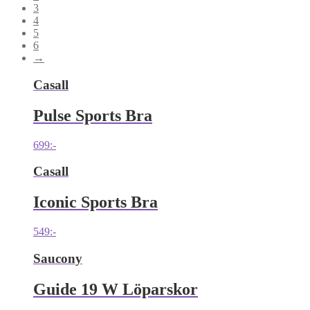
3
4
5
6
→
Casall
Pulse Sports Bra
699
:-
Casall
Iconic Sports Bra
549
:-
Saucony
Guide 19 W Löparskor