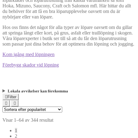
löparkläder och löparutrustning från kända varumärken så som
Hoka, Mizuno, Saucony, Craft och Salomon mfl. Här hittar du allt
du behöver för att få en bra löparupplevelse oavsett om du är
nybörjare eller van löpare.
Hos oss finns det något för alla typer av löpare oavsett om du gillar
att springa långt eller kort, på grus, asfalt eller traillöpning i skogen.
Våra löparexperter i butik ser till så att du får den löparutrusning
som passar just dina behov för att optimera din löpning och jogging.
Kom igång med löpningen
Förebygg skador vid löpning
Lokala avvikelser kan förekomma
Filter
Visar 1–64 av 344 resultat
1
2