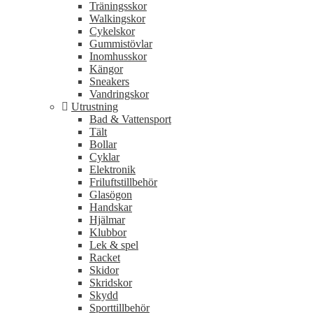
Träningsskor
Walkingskor
Cykelskor
Gummistövlar
Inomhusskor
Kängor
Sneakers
Vandringskor
Utrustning
Bad & Vattensport
Tält
Bollar
Cyklar
Elektronik
Friluftstillbehör
Glasögon
Handskar
Hjälmar
Klubbor
Lek & spel
Racket
Skidor
Skridskor
Skydd
Sporttillbehör