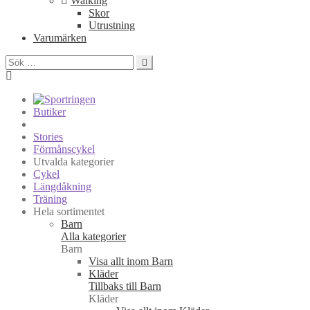
Walking
Skor
Utrustning
Varumärken
Sök
efter:
Butiker
Stories
Förmånscykel
Utvalda kategorier
Cykel
Längdåkning
Träning
Hela sortimentet
Barn
Alla kategorier
Barn
Visa allt inom Barn
Kläder
Tillbaks till Barn
Kläder