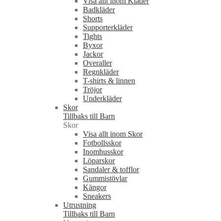
Visa allt inom Kläder
Badkläder
Shorts
Supporterkläder
Tights
Byxor
Jackor
Overaller
Regnkläder
T-shirts & linnen
Tröjor
Underkläder
Skor
Tillbaks till Barn
Skor
Visa allt inom Skor
Fotbollsskor
Inomhusskor
Löparskor
Sandaler & tofflor
Gummistövlar
Kängor
Sneakers
Utrustning
Tillbaks till Barn