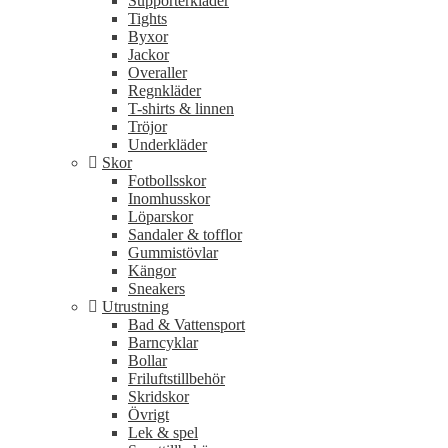
Supporterkläder
Tights
Byxor
Jackor
Overaller
Regnkläder
T-shirts & linnen
Tröjor
Underkläder
Skor
Fotbollsskor
Inomhusskor
Löparskor
Sandaler & tofflor
Gummistövlar
Kängor
Sneakers
Utrustning
Bad & Vattensport
Barncyklar
Bollar
Friluftstillbehör
Skridskor
Övrigt
Lek & spel