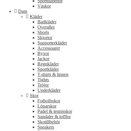
Sporttillbehör
Väskor
Dam
Kläder
Badkläder
Overaller
Shorts
Skjortor
Supporterkläder
Accessoarer
Byxor
Jackor
Regnkläder
Sportkläder
T-shirts & linnen
Tights
Tröjor
Underkläder
Skor
Fotbollsskor
Löparskor
Padel & tennisskor
Sandaler & tofflor
Skotillbehör
Sneakers