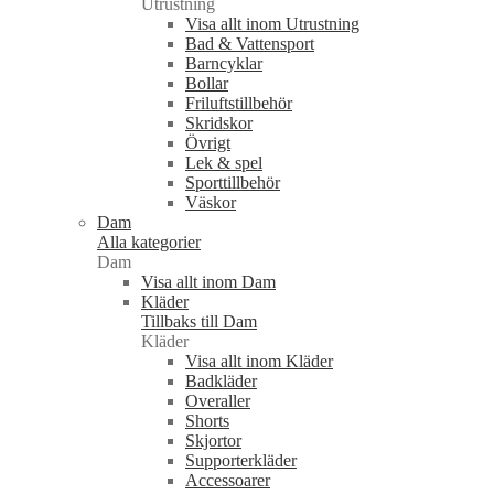
Utrustning
Visa allt inom Utrustning
Bad & Vattensport
Barncyklar
Bollar
Friluftstillbehör
Skridskor
Övrigt
Lek & spel
Sporttillbehör
Väskor
Dam
Alla kategorier
Dam
Visa allt inom Dam
Kläder
Tillbaks till Dam
Kläder
Visa allt inom Kläder
Badkläder
Overaller
Shorts
Skjortor
Supporterkläder
Accessoarer