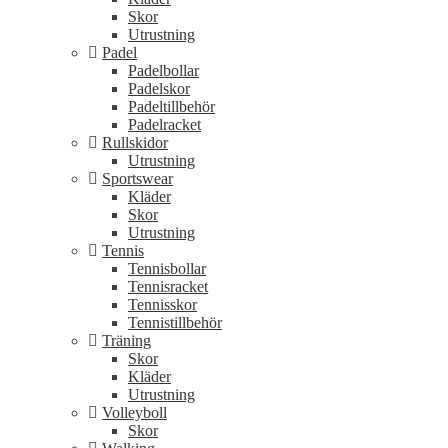
Skor
Utrustning
Padel
Padelbollar
Padelskor
Padeltillbehör
Padelracket
Rullskidor
Utrustning
Sportswear
Kläder
Skor
Utrustning
Tennis
Tennisbollar
Tennisracket
Tennisskor
Tennistillbehör
Träning
Skor
Kläder
Utrustning
Volleyboll
Skor