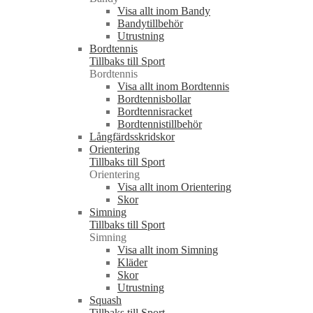
Visa allt inom Bandy
Bandytillbehör
Utrustning
Bordtennis
Tillbaks till Sport
Bordtennis
Visa allt inom Bordtennis
Bordtennisbollar
Bordtennisracket
Bordtennistillbehör
Långfärdsskridskor
Orientering
Tillbaks till Sport
Orientering
Visa allt inom Orientering
Skor
Simning
Tillbaks till Sport
Simning
Visa allt inom Simning
Kläder
Skor
Utrustning
Squash
Tillbaks till Sport