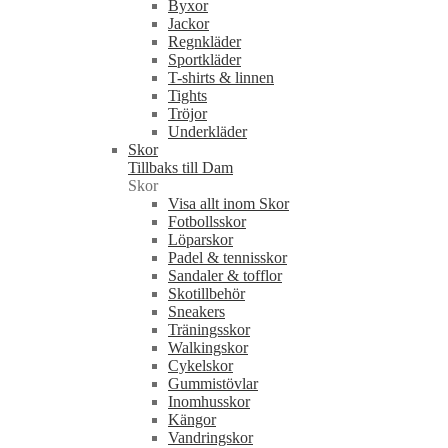
Byxor
Jackor
Regnkläder
Sportkläder
T-shirts & linnen
Tights
Tröjor
Underkläder
Skor
Tillbaks till Dam
Skor
Visa allt inom Skor
Fotbollsskor
Löparskor
Padel & tennisskor
Sandaler & tofflor
Skotillbehör
Sneakers
Träningsskor
Walkingskor
Cykelskor
Gummistövlar
Inomhusskor
Kängor
Vandringskor