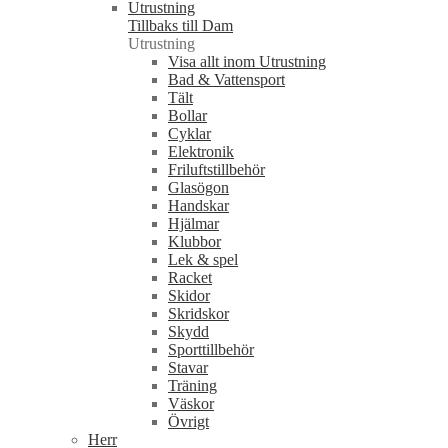
Utrustning
Tillbaks till Dam
Utrustning
Visa allt inom Utrustning
Bad & Vattensport
Tält
Bollar
Cyklar
Elektronik
Friluftstillbehör
Glasögon
Handskar
Hjälmar
Klubbor
Lek & spel
Racket
Skidor
Skridskor
Skydd
Sporttillbehör
Stavar
Träning
Väskor
Övrigt
Herr