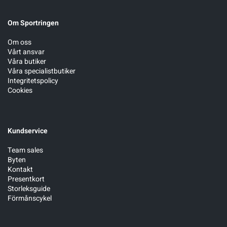
Om Sportringen
Sportswear
Om oss
Vårt ansvar
Tennis
Våra butiker
Våra specialistbutiker
Integritetspolicy
Träning
Cookies
Volleyboll
Kundservice
Walking
Team sales
Byten
Kontakt
Presentkort
Storleksguide
Förmånscykel