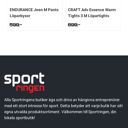
Underkläder
Skridskor
Underkläder
Skridskor
Hockey
ENDURANCE
Jeen M Pants
CRAFT
Adv Essence Warm
Löparbyxor
Tights 3 M Löpartights
599
:-
699
:-
Skydd
Skydd
Innebandy
Sporttillbehör
Sporttillbehör
Lek & spel
Stavar
Stavar
Längdåkning
Träning
Träning
Löpning
Väskor
Väskor
Outdoor
Alla Sportringens butiker ägs och drivs av hängivna entreprenörer
med ett stort intresse för sport. Detta betyder att varje butik har sitt
Övrigt
Övrigt
Padel
egna utvalda produktsortiment. Välkommen till Sportringen, din
lokala sportbutik!
Rullskidor