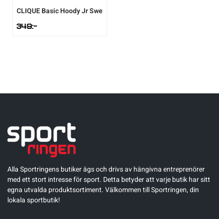
CLIQUE
Basic Hoody Jr Swe
Underkläder
Skridskor
Underkläder
Skridskor
Hockey
349
:-
Skydd
Skydd
Innebandy
Sporttillbehör
Sporttillbehör
Lek & spel
Stavar
Stavar
Längdåkning
Träning
Träning
Löpning
Väskor
Väskor
Outdoor
Alla Sportringens butiker ägs och drivs av hängivna entreprenörer
med ett stort intresse för sport. Detta betyder att varje butik har sitt
Övrigt
Övrigt
Padel
egna utvalda produktsortiment. Välkommen till Sportringen, din
lokala sportbutik!
Rullskidor