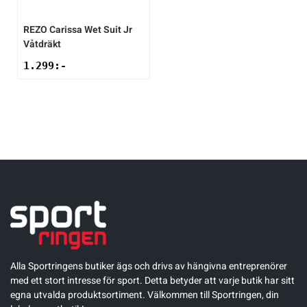
Underkläder
Skridskor
Underkläder
Skridskor
Hockey
REZO
Carissa Wet Suit Jr
Våtdräkt
Skydd
Skydd
Innebandy
1.299
:-
Sporttillbehör
Sporttillbehör
Lek & spel
Stavar
Stavar
Längdåkning
Träning
Träning
Löpning
Väskor
Väskor
Outdoor
Övrigt
Övrigt
Padel
Alla Sportringens butiker ägs och drivs av hängivna entreprenörer
med ett stort intresse för sport. Detta betyder att varje butik har sitt
egna utvalda produktsortiment. Välkommen till Sportringen, din
Rullskidor