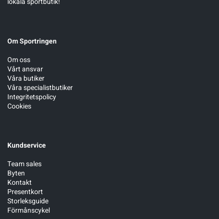
lokala sportbutik!
Sportswear
Om Sportringen
Tennis
Om oss
Vårt ansvar
Våra butiker
Träning
Våra specialistbutiker
Integritetspolicy
Cookies
Volleyboll
Walking
Kundservice
Team sales
Byten
Kontakt
Presentkort
Storleksguide
Förmånscykel