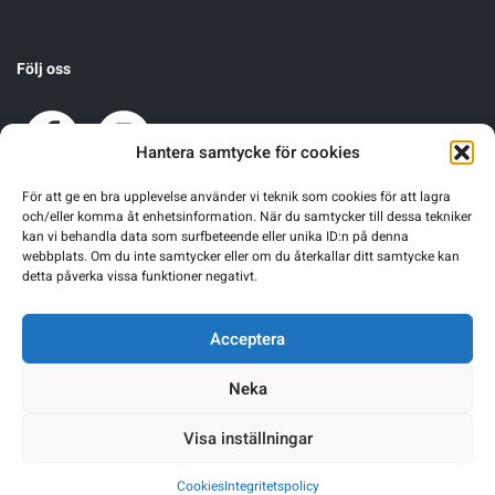
Följ oss
Hantera samtycke för cookies
För att ge en bra upplevelse använder vi teknik som cookies för att lagra
och/eller komma åt enhetsinformation. När du samtycker till dessa tekniker
kan vi behandla data som surfbeteende eller unika ID:n på denna
webbplats. Om du inte samtycker eller om du återkallar ditt samtycke kan
detta påverka vissa funktioner negativt.
Acceptera
Neka
Visa inställningar
Warning
: Undefined array key 0 in
/home/sgnsrusr/public_html/wp-
Cookies
Integritetspolicy