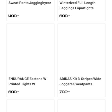
Sweat Pants Joggingbyxor
Winterized Full Length
Leggings Löpartights
499
:-
699
:-
ENDURANCE
Eastone W
ADIDAS
Kit 3-Stripes Wide
Printed Tights W
Joggers Sweatpants
699
:-
799
:-