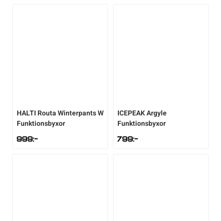
HALTI
Routa Winterpants W
ICEPEAK
Argyle
Funktionsbyxor
Funktionsbyxor
999
:-
799
:-