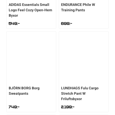
ADIDAS
Essentials Small
ENDURANCE
Phile W
Logo Feel Cozy Open-Hem
Training Pants
Sportswear
Byxor
549
:-
699
:-
Tennis
Träning
Volleyboll
Walking
BJÖRN BORG
Borg
LUNDHAGS
Fulu Cargo
Sweatpants
Stretch Pant W
Friluftsbyxor
749
:-
2.199
:-