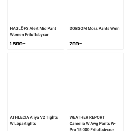
HAGLÖFS
Alert Mid Pant
DOBSOM
Moss Pants Wmn
Women Friluftsbyxor
1.699
:-
799
:-
ATHLECIA
Aliya V2 Tights
WEATHER REPORT
W Löpartights
Camelia W Awg Pants W-
Pro 15 000 Friluftsbyxor