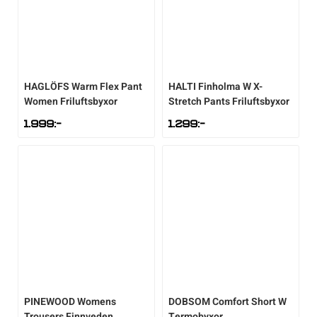
HAGLÖFS
Warm Flex Pant
HALTI
Finholma W X-
Women Friluftsbyxor
Stretch Pants Friluftsbyxor
1.999
:-
1.299
:-
PINEWOOD
Womens
DOBSOM
Comfort Short W
Trousers Finnveden
Termobyxor