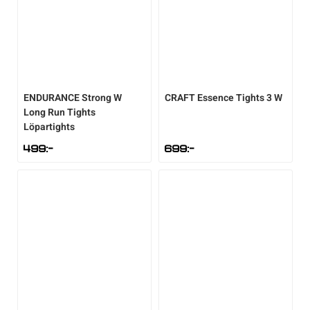
Underkläder
Skridskor
Underkläder
Skridskor
Hockey
Skydd
Skydd
Innebandy
ENDURANCE
Strong W
CRAFT
Essence Tights 3 W
Sporttillbehör
Sporttillbehör
Lek & spel
Long Run Tights
Löpartights
Stavar
Stavar
Längdåkning
499
:-
699
:-
Träning
Träning
Löpning
Väskor
Väskor
Outdoor
Övrigt
Övrigt
Padel
Rullskidor