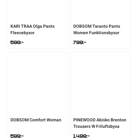
KARI TRAA
Olga Pants
DOBSOM
Taranto Pants
Fleecebyxor
Women Funktionsbyxor
599
:-
799
:-
DOBSOM
Comfort Woman
PINEWOOD
Abisko Brenton
Trousers W Friluftsbyxa
599
:-
1.499
:-