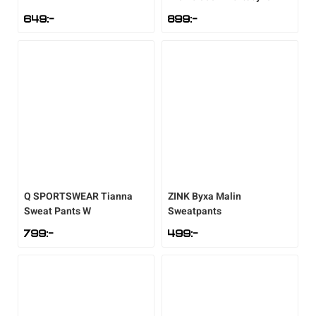
649
:-
899
:-
Q SPORTSWEAR
Tianna
ZINK
Byxa Malin
Sweat Pants W
Sweatpants
799
:-
499
:-