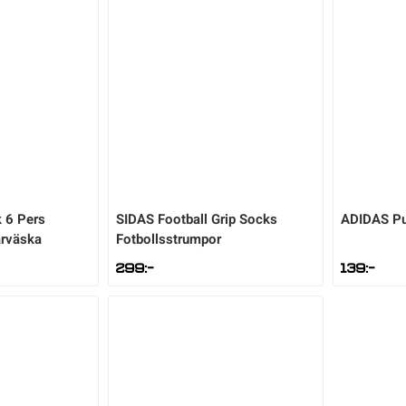
 6 Pers
SIDAS
Football Grip Socks
ADIDAS
P
ärväska
Fotbollsstrumpor
299
:-
139
:-