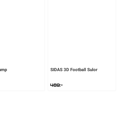
ump
SIDAS
3D Football Sulor
469
:-