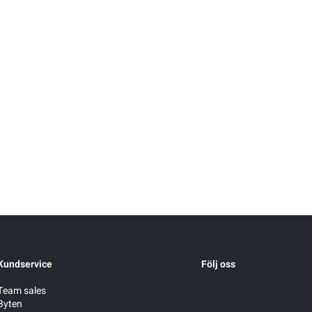
Kundservice
Följ oss
Team sales
Byten