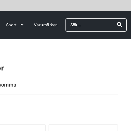
Sök
Sport
Varumärken
efter:
ör
rekomma