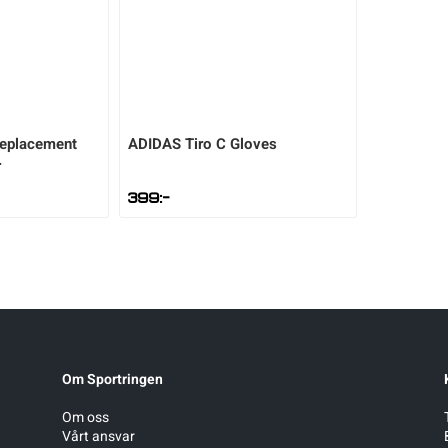
eplacement
ADIDAS
Tiro C Gloves
r
399
:-
Om Sportringen
Om oss
Vårt ansvar