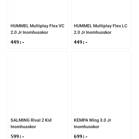
Underkläder
Skridskor
Underkläder
Skridskor
Hockey
HUMMEL
Multiplay Flex VC
HUMMEL
Multiplay Flex LC
Skydd
Skydd
Innebandy
2.0 Jr Inomhusskor
2.0 Jr Inomhusskor
449
:-
449
:-
Sporttillbehör
Sporttillbehör
Lek & spel
Stavar
Stavar
Längdåkning
Träning
Träning
Löpning
Väskor
Väskor
Outdoor
Övrigt
Övrigt
Padel
SALMING
Rival 2 Kid
KEMPA
Wing 3.0 Jr
Inomhusskor
Inomhusskor
Rullskidor
599
:-
699
:-