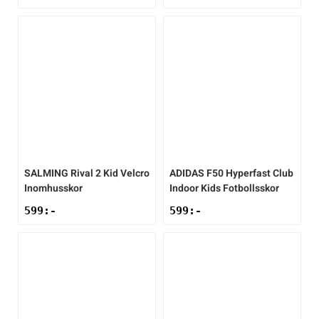
Sportswear
Tennis
Träning
Volleyboll
SALMING
Rival 2 Kid Velcro
ADIDAS
F50 Hyperfast Club
Inomhusskor
Indoor Kids Fotbollsskor
Walking
599
:-
599
:-