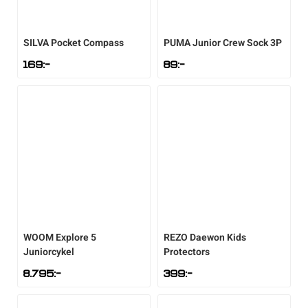
Underkläder
Skridskor
Underkläder
Skridskor
Hockey
SILVA
Pocket Compass
PUMA
Junior Crew Sock 3P
Skydd
Skydd
Innebandy
169
:-
89
:-
Sporttillbehör
Sporttillbehör
Lek & spel
Stavar
Stavar
Längdåkning
Träning
Träning
Löpning
Väskor
Väskor
Outdoor
WOOM
Explore 5
REZO
Daewon Kids
Juniorcykel
Protectors
Övrigt
Övrigt
Padel
8.795
:-
399
:-
Rullskidor