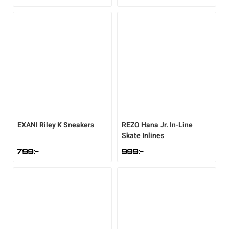
EXANI
Riley K Sneakers
REZO
Hana Jr. In-Line
Skate Inlines
799
:-
999
:-