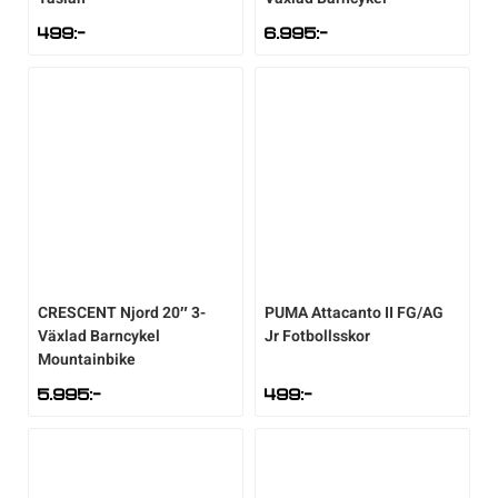
499
:-
6.995
:-
CRESCENT
Njord 20″ 3-
PUMA
Attacanto II FG/AG
Växlad Barncykel
Jr Fotbollsskor
Mountainbike
5.995
:-
499
:-