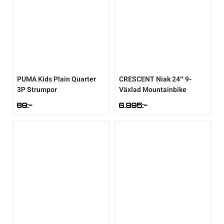
PUMA
Kids Plain Quarter
CRESCENT
Niak 24″ 9-
3P Strumpor
Växlad Mountainbike
89
:-
6.995
:-