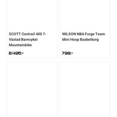
SCOTT
Contrail 400 7-
WILSON
NBA Forge Team
Växlad Barncykel
Mini Hoop Basketkorg
Mountainbike
6.495
:-
799
:-