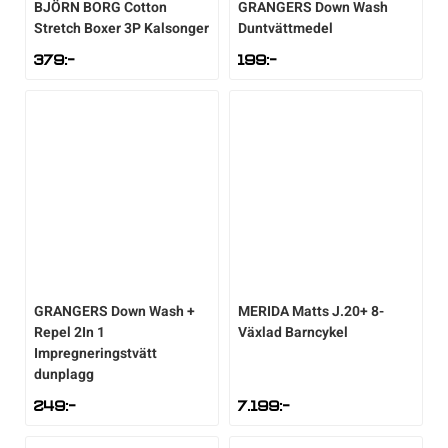
BJÖRN BORG
Cotton
GRANGERS
Down Wash
Stretch Boxer 3P Kalsonger
Duntvättmedel
379
:-
199
:-
GRANGERS
Down Wash +
MERIDA
Matts J.20+ 8-
Repel 2In 1
Växlad Barncykel
Impregneringstvätt
dunplagg
249
:-
7.199
:-