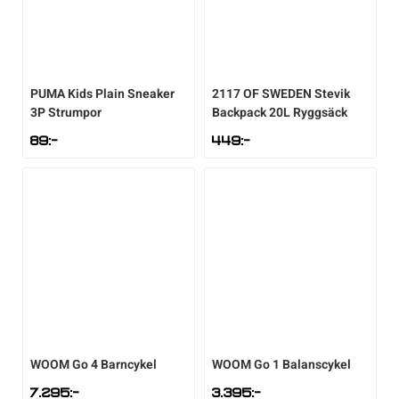
PUMA
Kids Plain Sneaker
2117 OF SWEDEN
Stevik
3P Strumpor
Backpack 20L Ryggsäck
89
:-
449
:-
WOOM
Go 4 Barncykel
WOOM
Go 1 Balanscykel
7.295
:-
3.395
:-