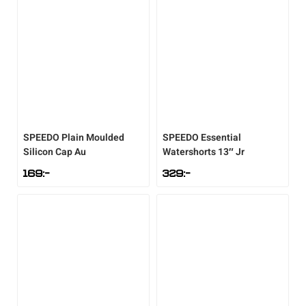
Sportswear
Tennis
Träning
SPEEDO
Plain Moulded
SPEEDO
Essential
Silicon Cap Au
Watershorts 13″ Jr
Volleyboll
169
:-
329
:-
Walking