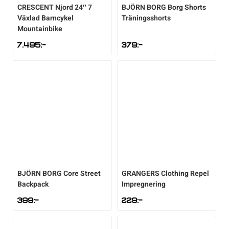
CRESCENT
Njord 24″ 7
BJÖRN BORG
Borg Shorts
Växlad Barncykel
Träningsshorts
Mountainbike
7.495
:-
379
:-
BJÖRN BORG
Core Street
GRANGERS
Clothing Repel
Backpack
Impregnering
399
:-
229
:-