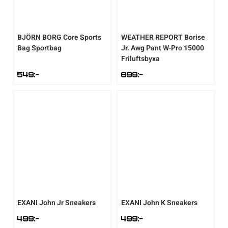
BJÖRN BORG
Core Sports
WEATHER REPORT
Borise
Bag Sportbag
Jr. Awg Pant W-Pro 15000
Friluftsbyxa
549
:-
699
:-
EXANI
John Jr Sneakers
EXANI
John K Sneakers
499
:-
499
:-