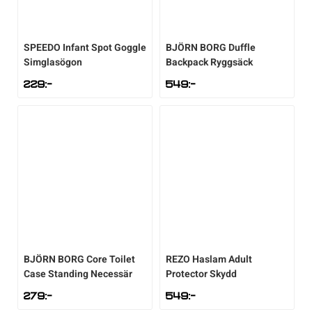
SPEEDO
Infant Spot Goggle
BJÖRN BORG
Duffle
Simglasögon
Backpack Ryggsäck
229
:-
549
:-
BJÖRN BORG
Core Toilet
REZO
Haslam Adult
Case Standing Necessär
Protector Skydd
279
:-
549
:-