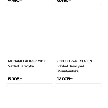
4.495
:-
6.495
:-
MONARK
Lill-Karin 20″ 3-
SCOTT
Scale RC 400 9-
Växlad Barncykel
Växlad Barncykel
Mountainbike
5.995
:-
12.995
:-