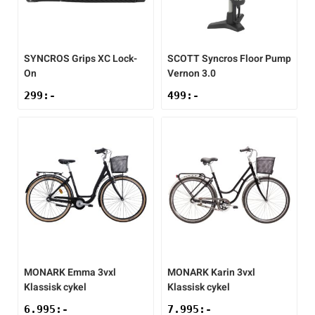
SYNCROS
Grips XC Lock-
SCOTT
Syncros Floor Pump
On
Vernon 3.0
299
:-
499
:-
MONARK
Emma 3vxl
MONARK
Karin 3vxl
Klassisk cykel
Klassisk cykel
6.995
:-
7.995
:-