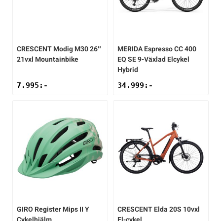
CRESCENT
Modig M30 26″
MERIDA
Espresso CC 400
21vxl Mountainbike
EQ SE 9-Växlad Elcykel
Hybrid
7.995
:-
34.999
:-
GIRO
Register Mips II Y
CRESCENT
Elda 20S 10vxl
Cykelhjälm
El-cykel