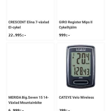
Sportswear
CRESCENT
Elina 7-växlad
GIRO
Register Mips II
Tennis
El-cykel
Cykelhjälm
22.995
:-
999
:-
Träning
Volleyboll
Walking
MERIDA
Big.Seven 15 14-
CATEYE
Velo Wireless
Växlad Mountainbike
6.999
:-
399
:-