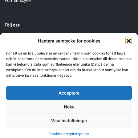
Förmånscykel
Följ oss
Hantera samtycke för cookies
För att ge en bra upplevelse använder vi teknik som cookies för att lagra
och/eller komma åt enhetsinformation. När du samtycker till dessa tekniker
kan vi behandla data som surfbeteende eller unika ID:n på denna
webbplats. Om du inte samtycker eller om du återkallar ditt samtycke kan
detta påverka vissa funktioner negativt.
Acceptera
Neka
Warning
: Undefined array key 0 in
/home/sgnsrusr/public_html/wp-
Visa inställningar
content/themes/sgn-theme/functions.php
on line
249
Cookies
Integritetspolicy