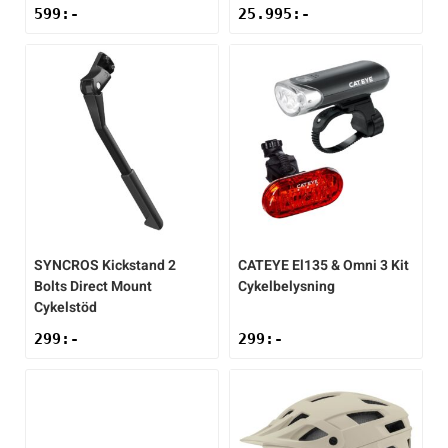
599
:-
25.995
:-
SYNCROS
Kickstand 2
CATEYE
El135 & Omni 3 Kit
Bolts Direct Mount
Cykelbelysning
Cykelstöd
299
:-
299
:-