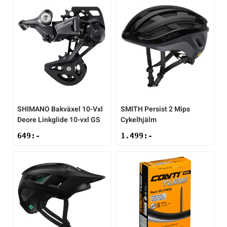
SHIMANO
Bakväxel 10-Vxl
SMITH
Persist 2 Mips
Deore Linkglide 10-vxl GS
Cykelhjälm
649
:-
1.499
:-