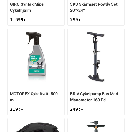
GIRO
Syntax Mips
SKS
Skärmset Rowdy Set
Cykelhjälm
20″/24″
1.699
:-
299
:-
MOTOREX
Cykeltvätt 500
BRIV
Cykelpump Bas Med
ml
Manometer 160 Psi
219
:-
249
:-