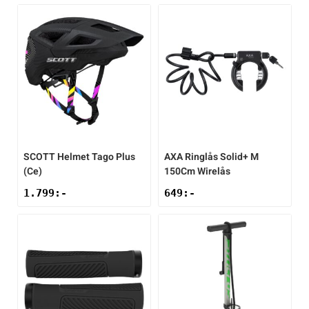
SCOTT
Helmet Tago Plus
AXA
Ringlås Solid+ M
(Ce)
150Cm Wirelås
1.799
:-
649
:-