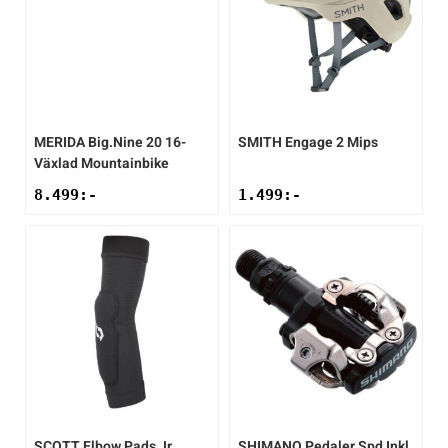
MERIDA
Big.Nine 20 16-
SMITH
Engage 2 Mips
Växlad Mountainbike
8.499
:-
1.499
:-
SCOTT
Elbow Pads Jr
SHIMANO
Pedaler Spd Inkl.