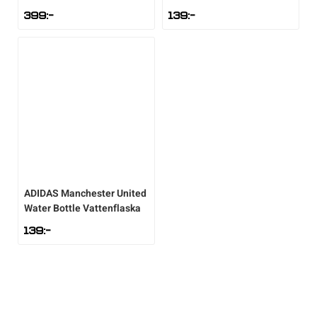
399
:-
139
:-
Sportswear
Tennis
Träning
Volleyboll
ADIDAS
Manchester United
Walking
Water Bottle Vattenflaska
139
:-