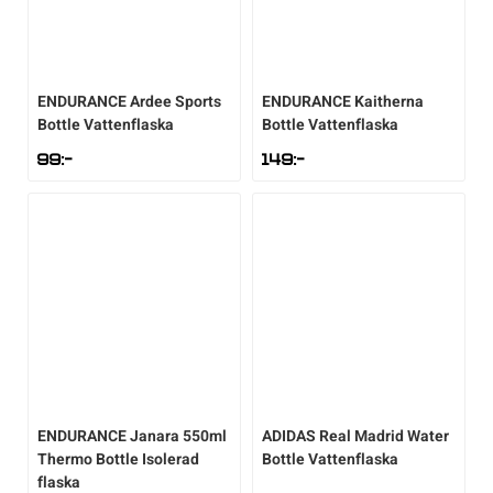
Underkläder
Skridskor
Underkläder
Skridskor
Hockey
Skydd
Skydd
Innebandy
ENDURANCE
Ardee Sports
ENDURANCE
Kaitherna
Bottle Vattenflaska
Bottle Vattenflaska
99
:-
149
:-
Sporttillbehör
Sporttillbehör
Lek & spel
Stavar
Stavar
Längdåkning
Träning
Träning
Löpning
Väskor
Väskor
Outdoor
Övrigt
Övrigt
Padel
ENDURANCE
Janara 550ml
ADIDAS
Real Madrid Water
Thermo Bottle Isolerad
Bottle Vattenflaska
flaska
Rullskidor