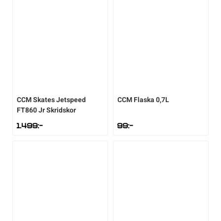
CCM
Skates Jetspeed
CCM
Flaska 0,7L
FT860 Jr Skridskor
1.499
:-
99
:-