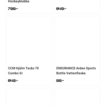
Hockeyklubba
799
:-
849
:-
CCM
Hjälm Tacks 70
ENDURANCE
Ardee Sports
Combo Sr
Bottle Vattenflaska
849
:-
99
:-