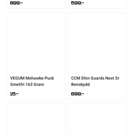
899
:-
599
:-
VEGUM
Mohawke Puck
CCM
Shin Guards Next Sr
Smetfri 163 Gram
Benskydd
15
:-
699
:-