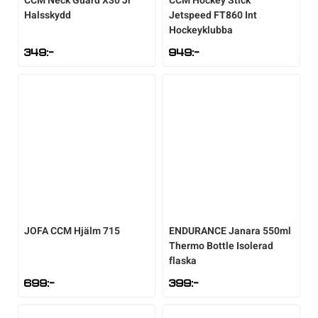
CCM
Neck Guard X30 Jr
CCM
Hockey Stick
Halsskydd
Jetspeed FT860 Int
Hockeyklubba
349
:-
949
:-
JOFA
CCM Hjälm 715
ENDURANCE
Janara 550ml
Thermo Bottle Isolerad
flaska
699
:-
399
:-