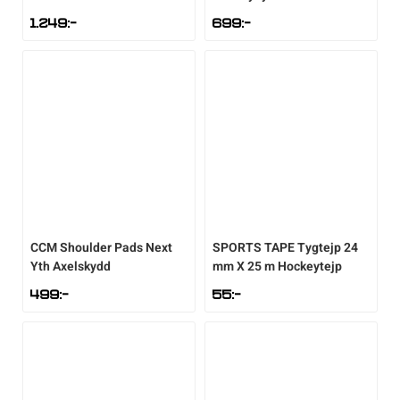
1.249
:-
699
:-
CCM
Shoulder Pads Next
SPORTS TAPE
Tygtejp 24
Yth Axelskydd
mm X 25 m Hockeytejp
499
:-
55
:-