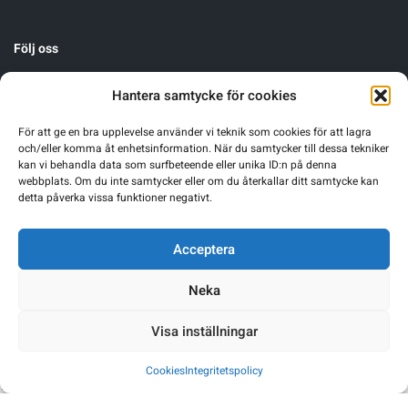
Följ oss
Hantera samtycke för cookies
För att ge en bra upplevelse använder vi teknik som cookies för att lagra
och/eller komma åt enhetsinformation. När du samtycker till dessa tekniker
kan vi behandla data som surfbeteende eller unika ID:n på denna
webbplats. Om du inte samtycker eller om du återkallar ditt samtycke kan
detta påverka vissa funktioner negativt.
Acceptera
Neka
Visa inställningar
Cookies
Integritetspolicy
Warning
: Undefined array key 0 in
/home/sgnsrusr/public_html/wp-
content/themes/sgn-theme/functions.php
on line
249