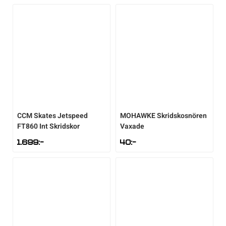
CCM
Skates Jetspeed
MOHAWKE
Skridskosnören
FT860 Int Skridskor
Vaxade
1.699
:-
40
:-