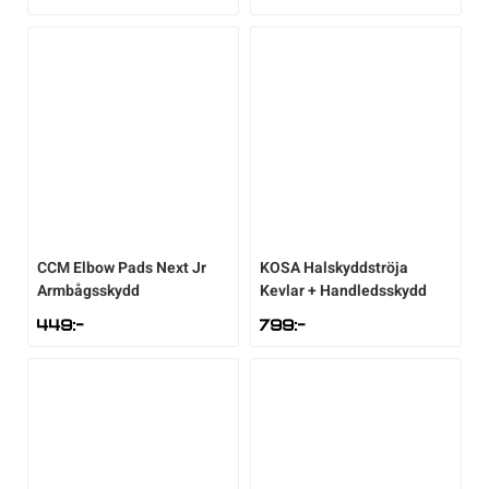
CCM
Elbow Pads Next Jr
KOSA
Halskyddströja
Armbågsskydd
Kevlar + Handledsskydd
449
:-
799
:-