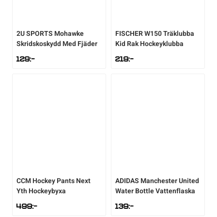
2U SPORTS
Mohawke
FISCHER
W150 Träklubba
Skridskoskydd Med Fjäder
Kid Rak Hockeyklubba
129
:-
219
:-
CCM
Hockey Pants Next
ADIDAS
Manchester United
Yth Hockeybyxa
Water Bottle Vattenflaska
499
:-
139
:-