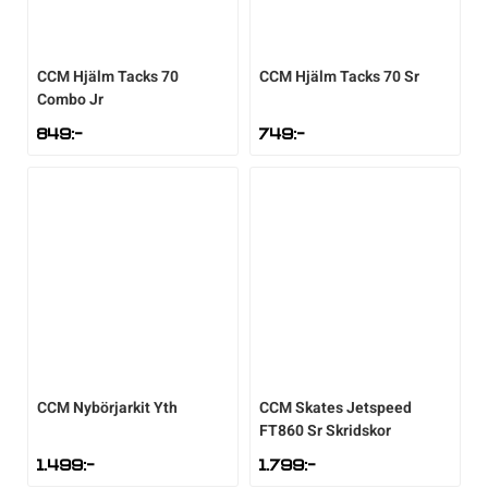
Sportswear
CCM
Hjälm Tacks 70
CCM
Hjälm Tacks 70 Sr
Combo Jr
Tennis
849
:-
749
:-
Träning
Volleyboll
Walking
CCM
Nybörjarkit Yth
CCM
Skates Jetspeed
FT860 Sr Skridskor
1.499
:-
1.799
:-