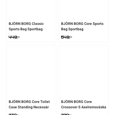
Underkläder
Skridskor
Underkläder
Skridskor
Hockey
Skydd
Skydd
Innebandy
BJÖRN BORG
Classic
BJÖRN BORG
Core Sports
Sports Bag Sportbag
Bag Sportbag
449
:-
549
:-
Sporttillbehör
Sporttillbehör
Lek & spel
Stavar
Stavar
Längdåkning
Träning
Träning
Löpning
Väskor
Väskor
Outdoor
Övrigt
Övrigt
Padel
BJÖRN BORG
Core Toilet
BJÖRN BORG
Core
Case Standing Necessär
Crossover S Axelremsväska
Rullskidor