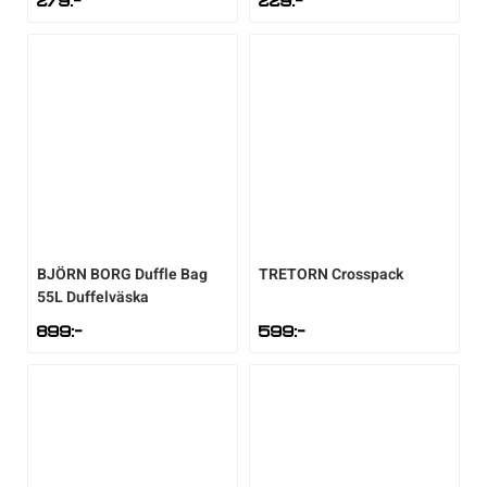
279
:-
229
:-
Sportswear
Tennis
Träning
Volleyboll
BJÖRN BORG
Duffle Bag
TRETORN
Crosspack
55L Duffelväska
Walking
899
:-
599
:-