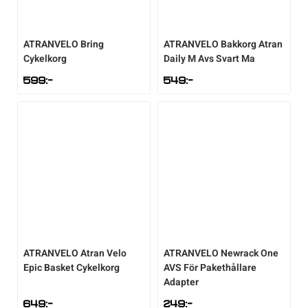
Underkläder
Skridskor
Underkläder
Skridskor
Hockey
ATRANVELO
Bring
ATRANVELO
Bakkorg Atran
Cykelkorg
Daily M Avs Svart Ma
Skydd
Skydd
Innebandy
599
:-
549
:-
Sporttillbehör
Sporttillbehör
Lek & spel
Stavar
Stavar
Längdåkning
Träning
Träning
Löpning
Väskor
Väskor
Outdoor
ATRANVELO
Atran Velo
ATRANVELO
Newrack One
Övrigt
Övrigt
Padel
Epic Basket Cykelkorg
AVS För Pakethållare
Adapter
Rullskidor
649
:-
249
:-