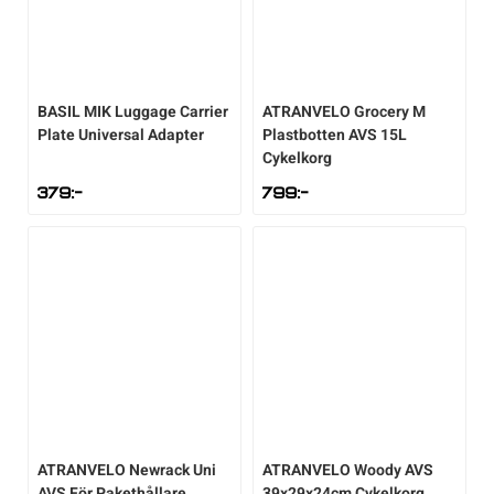
BASIL
MIK Luggage Carrier
ATRANVELO
Grocery M
Plate Universal Adapter
Plastbotten AVS 15L
Cykelkorg
379
:-
799
:-
ATRANVELO
Newrack Uni
ATRANVELO
Woody AVS
AVS För Pakethållare
39x29x24cm Cykelkorg