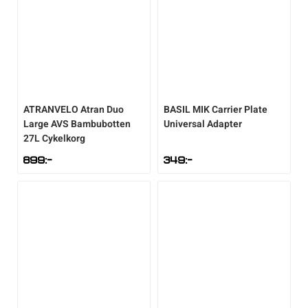
ATRANVELO
Atran Duo
BASIL
MIK Carrier Plate
Large AVS Bambubotten
Universal Adapter
27L Cykelkorg
899
:-
349
:-