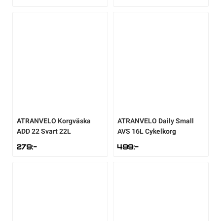
Sportswear
Tennis
Träning
Volleyboll
ATRANVELO
Korgväska
ATRANVELO
Daily Small
ADD 22 Svart 22L
AVS 16L Cykelkorg
Walking
279
:-
499
:-