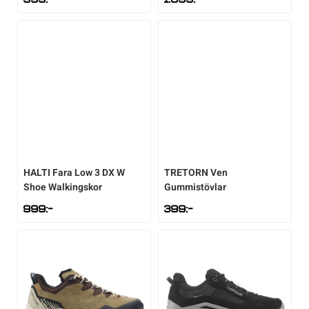
HALTI
Fara Low 3 DX W
TRETORN
Ven
Shoe Walkingskor
Gummistövlar
999
:-
399
:-