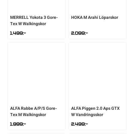
MERRELL
Yokota 3 Gore-
HOKA
M Arahi Löparskor
Tex W Walkingskor
1.499
:-
2.099
:-
ALFA
Rabbe A/P/S Gore-
ALFA
Piggen 2.0 Aps GTX
Tex M Walkingskor
W Vandringsskor
1.999
:-
2.499
:-