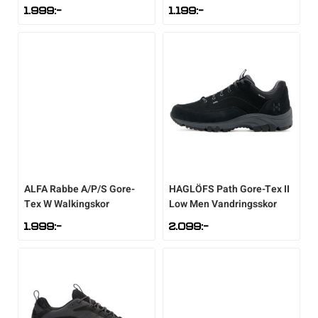
1.999
:-
1.199
:-
ALFA
Rabbe A/P/S Gore-
HAGLÖFS
Path Gore-Tex II
Tex W Walkingskor
Low Men Vandringsskor
1.999
:-
2.099
:-