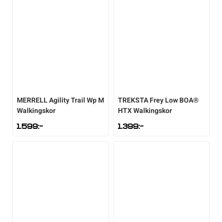
MERRELL
Agility Trail Wp M
TREKSTA
Frey Low BOA®
Walkingskor
HTX Walkingskor
1.599
:-
1.399
:-