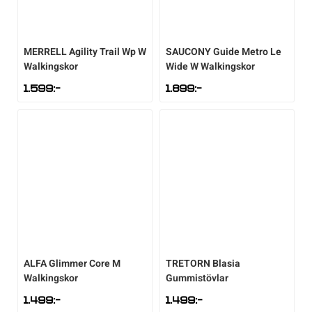
MERRELL
Agility Trail Wp W
SAUCONY
Guide Metro Le
Walkingskor
Wide W Walkingskor
1.599
:-
1.899
:-
ALFA
Glimmer Core M
TRETORN
Blasia
Walkingskor
Gummistövlar
1.499
:-
1.499
:-