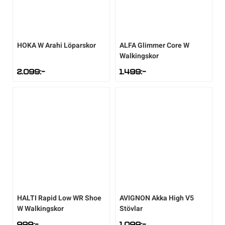
HOKA
W Arahi Löparskor
ALFA
Glimmer Core W
Walkingskor
2.099
:-
1.499
:-
HALTI
Rapid Low WR Shoe
AVIGNON
Akka High V5
W Walkingskor
Stövlar
999
:-
1.099
:-