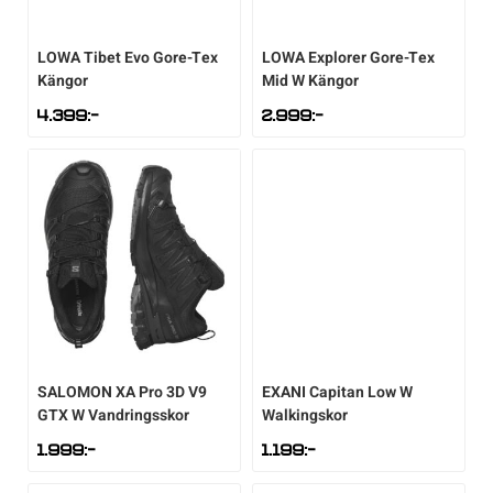
LOWA
Tibet Evo Gore-Tex
LOWA
Explorer Gore-Tex
Kängor
Mid W Kängor
4.399
:-
2.999
:-
SALOMON
XA Pro 3D V9
EXANI
Capitan Low W
GTX W Vandringsskor
Walkingskor
1.999
:-
1.199
:-