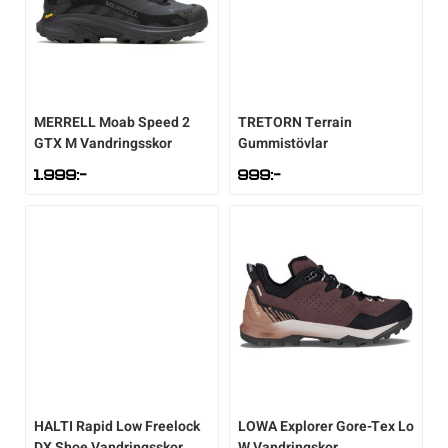
MERRELL
Moab Speed 2
TRETORN
Terrain
GTX M Vandringsskor
Gummistövlar
1.999
:-
999
:-
HALTI
Rapid Low Freelock
LOWA
Explorer Gore-Tex Lo
DX Shoe Vandringsskor
W Vandringskor