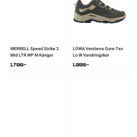
MERRELL
Speed Strike 2
LOWA
Ventierra Gore-Tex
Mid LTR WP M Kängor
Lo W Vandringskor
1.799
:-
1.999
:-