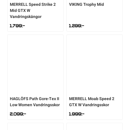
MERRELL
Speed Strike 2
VIKING
Trophy Mid
Mid GTX W
Vandringskängor
1.799
:-
1.299
:-
HAGLÖFS
Path Gore-Tex II
MERRELL
Moab Speed 2
Low Women Vandringsskor
GTX W Vandringsskor
2.099
:-
1.999
:-