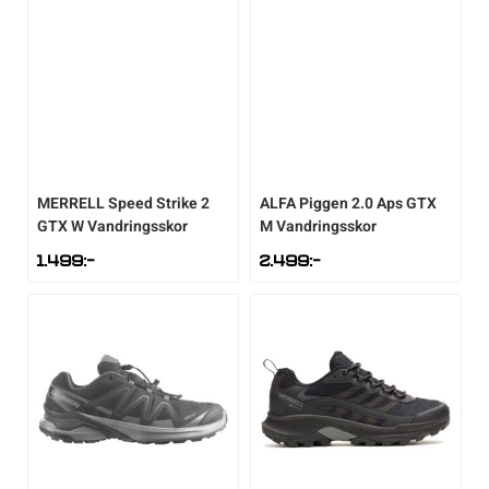
Underkläder
Skridskor
Underkläder
Skridskor
Hockey
Skydd
Skydd
Innebandy
Sporttillbehör
Sporttillbehör
Lek & spel
MERRELL
Speed Strike 2
ALFA
Piggen 2.0 Aps GTX
Stavar
Stavar
Längdåkning
GTX W Vandringsskor
M Vandringsskor
1.499
:-
2.499
:-
Träning
Träning
Löpning
Väskor
Väskor
Outdoor
Övrigt
Övrigt
Padel
Rullskidor