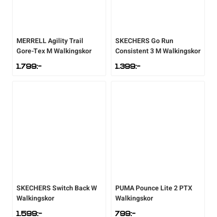
MERRELL
Agility Trail
SKECHERS
Go Run
Gore-Tex M Walkingskor
Consistent 3 M Walkingskor
1.799
:-
1.399
:-
SKECHERS
Switch Back W
PUMA
Pounce Lite 2 PTX
Walkingskor
Walkingskor
1.599
:-
799
:-