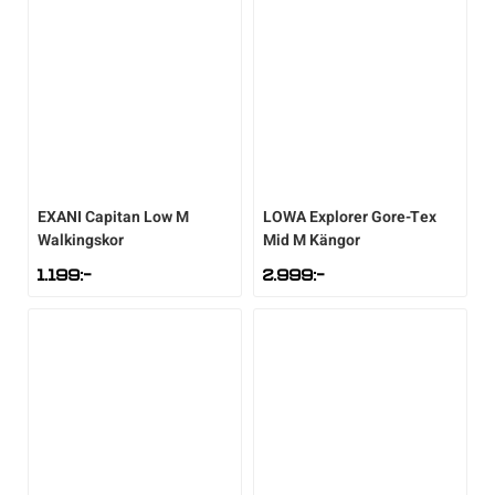
EXANI
Capitan Low M
LOWA
Explorer Gore-Tex
Walkingskor
Mid M Kängor
1.199
:-
2.999
:-