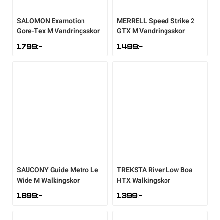
SALOMON
Examotion
MERRELL
Speed Strike 2
Sportswear
Gore-Tex M Vandringsskor
GTX M Vandringsskor
1.799
:-
1.499
:-
Tennis
Träning
Volleyboll
Walking
SAUCONY
Guide Metro Le
TREKSTA
River Low Boa
Wide M Walkingskor
HTX Walkingskor
1.899
:-
1.399
:-