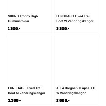
VIKING
Trophy High
LUNDHAGS
Tived Trail
Gummistövlar
Boot W Vandringskängor
1.399
:-
3.399
:-
LUNDHAGS
Tived Trail
ALFA
Bregne 2.0 Aps GTX
Boot M Vandringskängor
W Vandringskängor
3.399
:-
2.999
:-