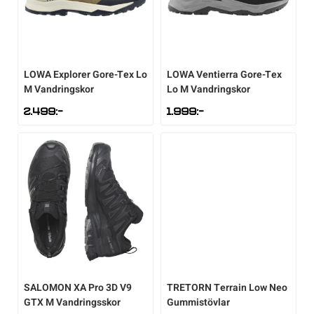
LOWA
Explorer Gore-Tex Lo
LOWA
Ventierra Gore-Tex
M Vandringskor
Lo M Vandringskor
2.499
:-
1.999
:-
SALOMON
XA Pro 3D V9
TRETORN
Terrain Low Neo
GTX M Vandringsskor
Gummistövlar