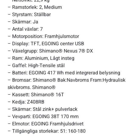
– Ramstorlek: 2, Medium
– Styrstam: Ställbar
– Skärmar: Ja
– Antal växlar: 7
– Motorposition: Framhjulsmotor
– Display: TFT, EGOING center USB
– Växelgrupp: Shimano® Nexus 7® DX
– Ram: Aluminium, Lågt insteg
– Gaffel: High-Tensile stål
– Batteri: EGOING 417 Wh med integrerad belysning
– Bromsar: Shimano® Bak:Navbroms Fram:Hydraulisk
skivbroms. Shimano®
– Kassett: Shimano® 16T
– Kedja: Z408RB
– Skärmar: Stål zink+ pulverlack
– Vevparti: EGOING 38T 170 mm
– Elmotor: EGOING Framhjulsdrivet
– Tillgängliga storlekar: 51: 160-180