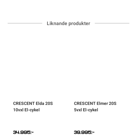
Liknande produkter
CRESCENT
Elda 20S
CRESCENT
Elmer 20S
10vxl El-cykel
5vxl El-cykel
c
34.995
:-
39.995
:-