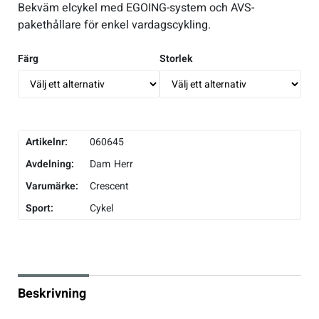
Bekväm elcykel med EGOING-system och AVS-
pakethållare för enkel vardagscykling.
Underkläder
Skridskor
Underkläder
Skridskor
Hockey
Färg
Storlek
Skydd
Skydd
Innebandy
Sporttillbehör
Sporttillbehör
Lek & spel
Artikelnr:
060645
Stavar
Stavar
Längdåkning
Avdelning:
Dam
Herr
Varumärke:
Crescent
Träning
Träning
Löpning
Sport:
Cykel
Väskor
Väskor
Outdoor
Övrigt
Övrigt
Padel
Beskrivning
Rullskidor