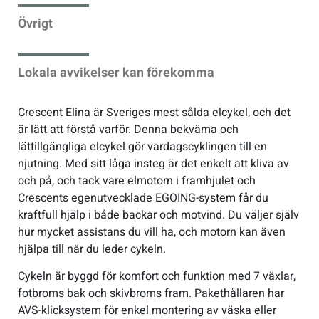
Övrigt
Sportswear
Lokala avvikelser kan förekomma
Tennis
Crescent Elina är Sveriges mest sålda elcykel, och det
Träning
är lätt att förstå varför. Denna bekväma och
lättillgängliga elcykel gör vardagscyklingen till en
Volleyboll
njutning. Med sitt låga insteg är det enkelt att kliva av
och på, och tack vare elmotorn i framhjulet och
Crescents egenutvecklade EGOING-system får du
Walking
kraftfull hjälp i både backar och motvind. Du väljer själv
hur mycket assistans du vill ha, och motorn kan även
hjälpa till när du leder cykeln.
Cykeln är byggd för komfort och funktion med 7 växlar,
fotbroms bak och skivbroms fram. Pakethållaren har
AVS-klicksystem för enkel montering av väska eller