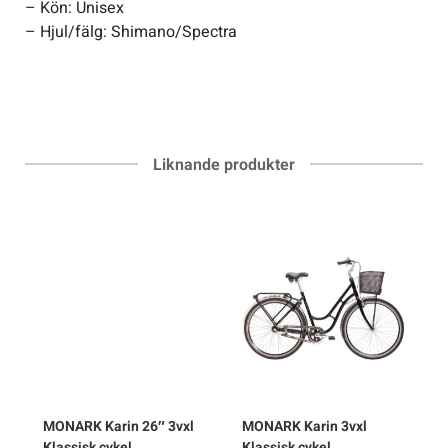
– Kön: Unisex
– Hjul/fälg: Shimano/Spectra
Liknande produkter
MONARK
Karin 26″ 3vxl
MONARK
Karin 3vxl
Klassisk cykel
Klassisk cykel
K