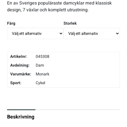
En av Sveriges populäraste damcyklar med klassisk
design, 7 växlar och komplett utrustning.
Underkläder
Skridskor
Underkläder
Skridskor
Hockey
Färg
Storlek
Skydd
Skydd
Innebandy
Sporttillbehör
Sporttillbehör
Lek & spel
Artikelnr:
045308
Stavar
Stavar
Längdåkning
Avdelning:
Dam
Varumärke:
Monark
Träning
Träning
Löpning
Sport:
Cykel
Väskor
Väskor
Outdoor
Övrigt
Övrigt
Padel
Beskrivning
Rullskidor