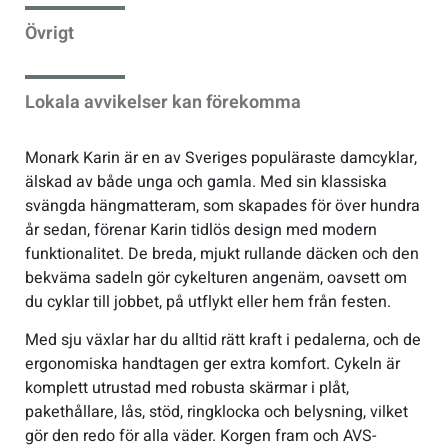
Övrigt
Sportswear
Lokala avvikelser kan förekomma
Tennis
Monark Karin är en av Sveriges populäraste damcyklar,
Träning
älskad av både unga och gamla. Med sin klassiska
svängda hängmatteram, som skapades för över hundra
Volleyboll
år sedan, förenar Karin tidlös design med modern
funktionalitet. De breda, mjukt rullande däcken och den
bekväma sadeln gör cykelturen angenäm, oavsett om
Walking
du cyklar till jobbet, på utflykt eller hem från festen.
Med sju växlar har du alltid rätt kraft i pedalerna, och de
ergonomiska handtagen ger extra komfort. Cykeln är
komplett utrustad med robusta skärmar i plåt,
pakethållare, lås, stöd, ringklocka och belysning, vilket
gör den redo för alla väder. Korgen fram och AVS-