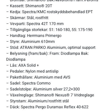
– Kassett: Shimano® 20T
– Kedja: Spectra/KMC rostskyddsbehandlad EPT
– Skärmar: Stål, rostfritt
– Vevparti: Spectra 42T 170 mm
– Tillgängliga storlekar: 51: 160-180, 55: 175-190
– Handtag: Herrmans Primergo
– Styre: Aluminium 610mm
– Stöd: ATRAN PARKO Aluminium, optimal support
– Belysning (fram/bak): Fram: Diodlampa Bak:
Diodlampa
– Lås: AXA Solid +
– Pedaler: Nylon med antislip
– Pakethållare: Aluminium med AVS
– Sadel: Spectra Commo
– Sadelstolpe: Aluminium silver 27,2×300
– Växelreglage: Shimano® Nexus® 7 Vridreglage
– Styrstam: Aluminium/rostfritt stål
– Däck: Spectra Pergo Duramax Reflex 40-622