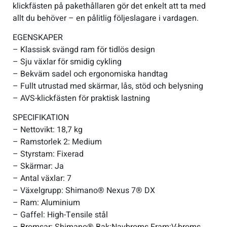
klickfästen på pakethållaren gör det enkelt att ta med
allt du behöver – en pålitlig följeslagare i vardagen.
EGENSKAPER
– Klassisk svängd ram för tidlös design
– Sju växlar för smidig cykling
– Bekväm sadel och ergonomiska handtag
– Fullt utrustad med skärmar, lås, stöd och belysning
– AVS-klickfästen för praktisk lastning
SPECIFIKATION
– Nettovikt: 18,7 kg
– Ramstorlek 2: Medium
– Styrstam: Fixerad
– Skärmar: Ja
– Antal växlar: 7
– Växelgrupp: Shimano® Nexus 7® DX
– Ram: Aluminium
– Gaffel: High-Tensile stål
– Bromsar: Shimano® Bak:Navbroms Fram:V-broms