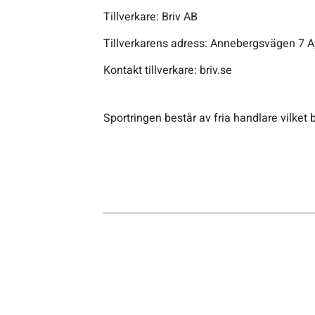
Tillverkare: Briv AB
Sportswear
Tillverkarens adress: Annebergsvägen 7 A
Kontakt tillverkare: briv.se
Tennis
Träning
Sportringen består av fria handlare vilket b
Volleyboll
Walking