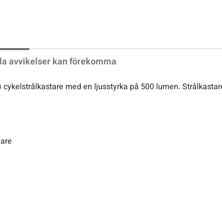
xt
la avvikelser kan förekomma
e) cykelstrålkastare med en ljusstyrka på 500 lumen. Strålkast
dare