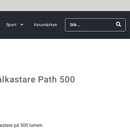
Sök
Sport
Varumärken
efter:
ålkastare Path 500
kastare på 500 lumen.