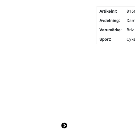
Artikelnr:
816
Avdelning:
Da
Varumärke:
Briv
Sport:
Cyke
Ne