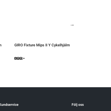
m
GIRO
Fixture Mips II Y Cykelhjälm
SILVA
Strive 5 Ves
899
:-
999
:-
Kundservice
Följ oss