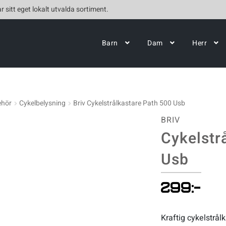
r sitt eget lokalt utvalda sortiment.
Barn
Dam
Herr
ehör
Cykelbelysning
Briv Cykelstrålkastare Path 500 Usb
BRIV
Cykelstr
Usb
299
:-
Kraftig cykelstrål