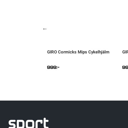
Trailer Encore X
GIRO
Cormicks Mips Cykelhjälm
GI
gn
999
:-
9