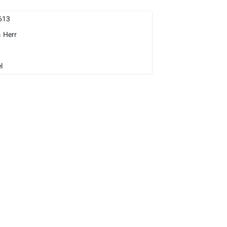
613
m
Herr
l