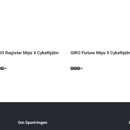
RO
Register Mips II Cykelhjälm
GIRO
Fixture Mips II Cykelhjäl
99
:-
999
:-
Om Sportringen