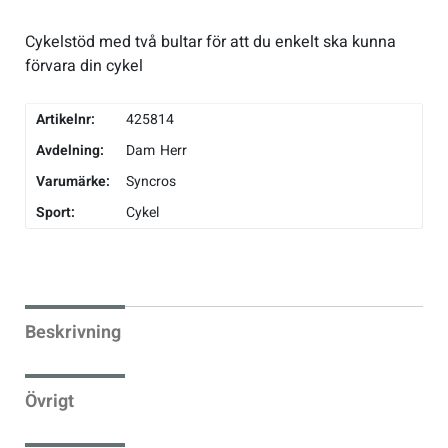
Underkläder
Skridskor
Underkläder
Skridskor
Hockey
Cykelstöd med två bultar för att du enkelt ska kunna
förvara din cykel
Skydd
Skydd
Innebandy
Artikelnr:
425814
Sporttillbehör
Sporttillbehör
Lek & spel
Avdelning:
Dam
Herr
Varumärke:
Syncros
Stavar
Stavar
Längdåkning
Sport:
Cykel
Träning
Träning
Löpning
Väskor
Väskor
Outdoor
Beskrivning
Övrigt
Övrigt
Padel
Övrigt
Rullskidor