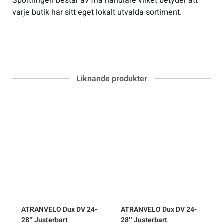
Sportringen består av fria handlare vilket betyder att
varje butik har sitt eget lokalt utvalda sortiment.
Liknande produkter
ATRANVELO
Dux DV 24-
ATRANVELO
Dux DV 24-
28″ Justerbart
28″ Justerbart
2