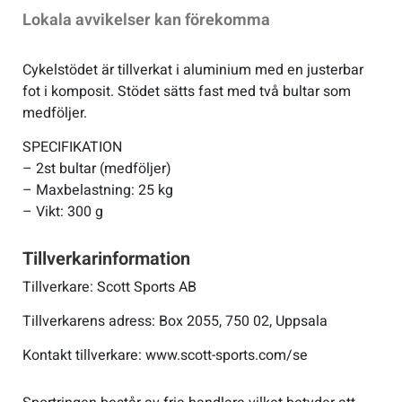
Lokala avvikelser kan förekomma
Sportswear
Cykelstödet är tillverkat i aluminium med en justerbar
fot i komposit. Stödet sätts fast med två bultar som
Tennis
medföljer.
SPECIFIKATION
Träning
– 2st bultar (medföljer)
– Maxbelastning: 25 kg
Volleyboll
– Vikt: 300 g
Walking
Tillverkarinformation
Tillverkare: Scott Sports AB
Tillverkarens adress: Box 2055, 750 02, Uppsala
Kontakt tillverkare: www.scott-sports.com/se