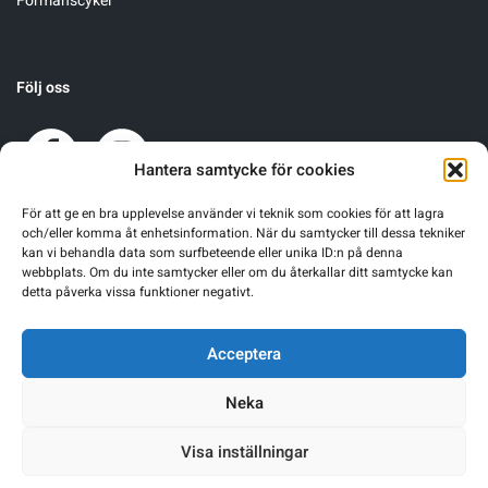
Förmånscykel
Underkläder
Skridskor
Underkläder
Skridskor
Hockey
Följ oss
Skydd
Skydd
Innebandy
Sporttillbehör
Sporttillbehör
Lek & spel
Hantera samtycke för cookies
För att ge en bra upplevelse använder vi teknik som cookies för att lagra
Stavar
Stavar
Längdåkning
och/eller komma åt enhetsinformation. När du samtycker till dessa tekniker
kan vi behandla data som surfbeteende eller unika ID:n på denna
webbplats. Om du inte samtycker eller om du återkallar ditt samtycke kan
Träning
Träning
Löpning
detta påverka vissa funktioner negativt.
Väskor
Väskor
Outdoor
Acceptera
Neka
Övrigt
Övrigt
Padel
Visa inställningar
Rullskidor