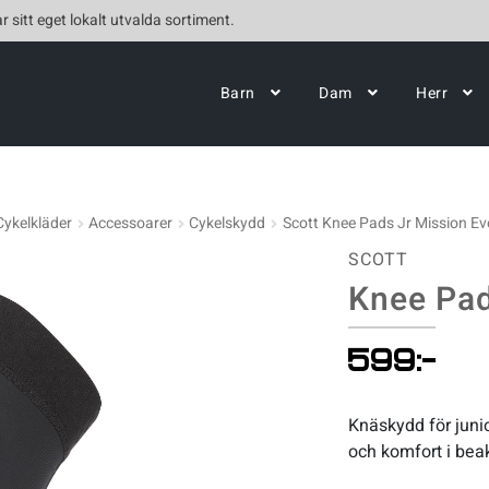
r sitt eget lokalt utvalda sortiment.
Barn
Dam
Herr
Cykelkläder
Accessoarer
Cykelskydd
Scott Knee Pads Jr Mission Ev
SCOTT
Knee Pad
599
:-
Knäskydd för juni
och komfort i bea