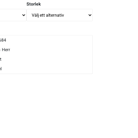
Storlek
684
m
Herr
t
l