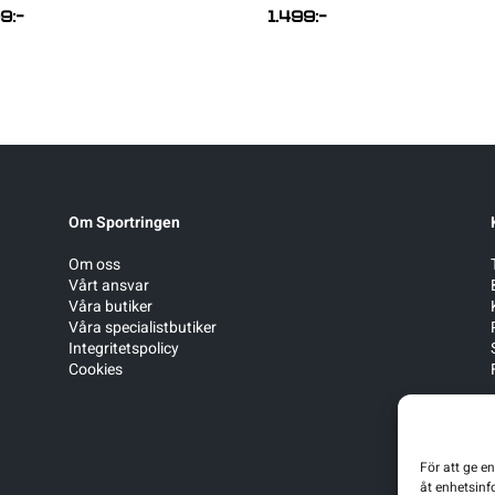
99
:-
1.499
:-
Om Sportringen
Om oss
Vårt ansvar
Våra butiker
Våra specialistbutiker
Integritetspolicy
Cookies
För att ge e
åt enhetsinf