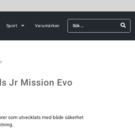
Sök
Sport
Varumärken
efter:
o
s Jr Mission Evo
orer som utvecklats med både säkerhet
ktning.