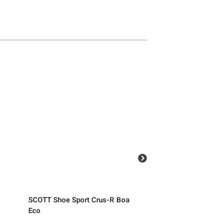
SCOTT
Shoe Sport Crus-R Boa
SCOTT
Shoe W’s S
Eco
Boa Eco