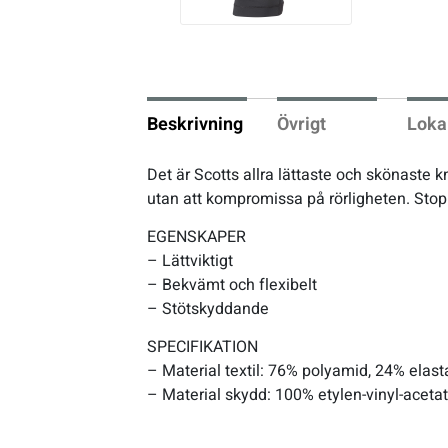
vio
us
Underkläder
Skridskor
Underkläder
Skridskor
Hockey
Skydd
Skydd
Innebandy
Beskrivning
Övrigt
Loka
Sporttillbehör
Sporttillbehör
Lek & spel
Det är Scotts allra lättaste och skönaste k
utan att kompromissa på rörligheten. Stop
Stavar
Stavar
Längdåkning
EGENSKAPER
– Lättviktigt
Träning
Träning
Löpning
– Bekvämt och flexibelt
– Stötskyddande
Väskor
Väskor
Outdoor
SPECIFIKATION
– Material textil: 76% polyamid, 24% elast
Övrigt
Övrigt
Padel
– Material skydd: 100% etylen-vinyl-acetat
Rullskidor