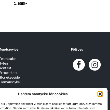
1.495
:-
1.495
:-
Kundservice
Följ oss
Team sales
Byten
Kontakt
Presentkort
Storleksguide
Förmånscykel
Hantera samtycke för cookies
n bra upplevelse använder vi teknik som cookies för att lagra och/eller komma
ormation. När du samtycker till dessa tekniker kan vi behandla data som