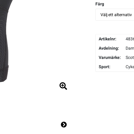
Färg
Artikelnr:
483
Avdelning:
Da
Varumärke:
Scot
Sport:
Cyke
Ne