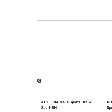
Sportswear
Tennis
Träning
Volleyboll
Walking
oss 20 11-Växlad
ATHLECIA
Meile Sports Bra W
RÖ
Sport-BH
Sp