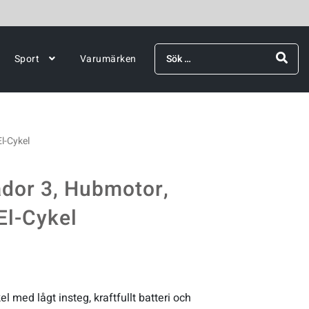
Sök
Sport
Varumärken
efter:
l-Cykel
dor 3, Hubmotor,
El-Cykel
l med lågt insteg, kraftfullt batteri och