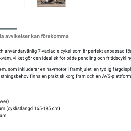
xt
la avvikelser kan förekomma
 användarvänlig 7-växlad elcykel som är perfekt anpassad för d
kväm, vilket gör den idealisk för både pendling och fritidscyklin
, som inkluderar en navmotor i framhjulet, en tydlig färgdisplay
lastningsbehov finns en praktisk korg fram och en AVS-plattform
ower)
tum (cyklistlängd 165-195 cm)
ram