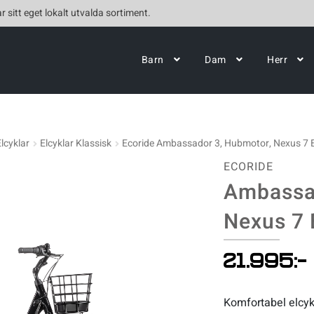
r sitt eget lokalt utvalda sortiment.
Barn
Dam
Herr
Elcyklar
Elcyklar Klassisk
Ecoride Ambassador 3, Hubmotor, Nexus 7 E
ECORIDE
Ambassa
Nexus 7 
21.995
:-
Komfortabel elcyke