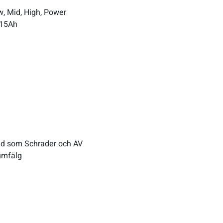
w, Mid, High, Power
 15Ah
änd som Schrader och AV
umfälg