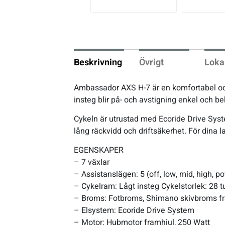
vio
us
Underkläder
Skridskor
Underkläder
Skridskor
Hockey
Skydd
Skydd
Innebandy
Beskrivning
Övrigt
Loka
Sporttillbehör
Sporttillbehör
Lek & spel
Ambassador AXS H-7 är en komfortabel och
insteg blir på- och avstigning enkel och be
Stavar
Stavar
Längdåkning
Cykeln är utrustad med Ecoride Drive System
lång räckvidd och driftsäkerhet. För dina 
Träning
Träning
Löpning
EGENSKAPER
– 7 växlar
Väskor
Väskor
Outdoor
– Assistanslägen: 5 (off, low, mid, high, p
– Cykelram: Lågt insteg Cykelstorlek: 28 
Övrigt
Övrigt
Padel
– Broms: Fotbroms, Shimano skivbroms f
– Elsystem: Ecoride Drive System
Rullskidor
– Motor: Hubmotor framhjul, 250 Watt