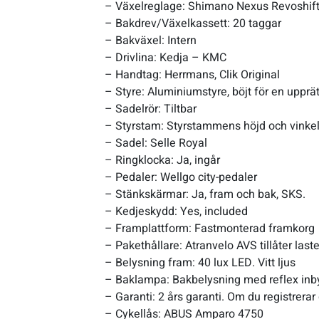
– Växelreglage: Shimano Nexus Revoshif
– Bakdrev/Växelkassett: 20 taggar
– Bakväxel: Intern
– Drivlina: Kedja – KMC
– Handtag: Herrmans, Clik Original
– Styre: Aluminiumstyre, böjt för en upprät
– Sadelrör: Tiltbar
– Styrstam: Styrstammens höjd och vinkel 
– Sadel: Selle Royal
– Ringklocka: Ja, ingår
– Pedaler: Wellgo city-pedaler
– Stänkskärmar: Ja, fram och bak, SKS.
– Kedjeskydd: Yes, included
– Framplattform: Fastmonterad framkorg
– Pakethållare: Atranvelo AVS tillåter laste
– Belysning fram: 40 lux LED. Vitt ljus
– Baklampa: Bakbelysning med reflex inbyg
– Garanti: 2 års garanti. Om du registrerar 
– Cykellås: ABUS Amparo 4750