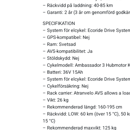
– Räckvidd på laddning: 40-85 km
– Garanti: 2 år (3 år om genomförd godkä
Sportswear
SPECIFIKATION
– System för elcykel: Ecoride Drive Syste
Tennis
– GPS-kompatibel: Nej
– Ram: Svetsad
Träning
– AVS-kompatibilitet: Ja
– Stöldskydd: Nej
Volleyboll
– Cykelmodell: Ambassador 3 Hubmotor 
– Batteri: 36V 15Ah
– System för elcykel: Ecoride Drive Syste
Walking
– Cykelförsäkring: Nej
– Rack carrier: Atranvelo AVS allows a loa
– Vikt: 26 kg
– Rekommenderad längd: 160-195 cm
– Räckvidd: LOW: 60 km (över 15 °C), 50 k
15 °C)
– Rekommenderad maxvikt: 125 kg