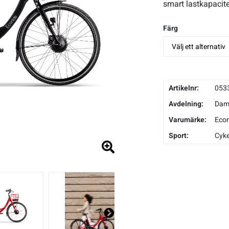
smart lastkapacite
Färg
Artikelnr:
053
Avdelning:
Da
Varumärke:
Ecor
Sport:
Cyke
Ne