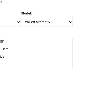
t.
Storlek
351
m
Herr
ide
l