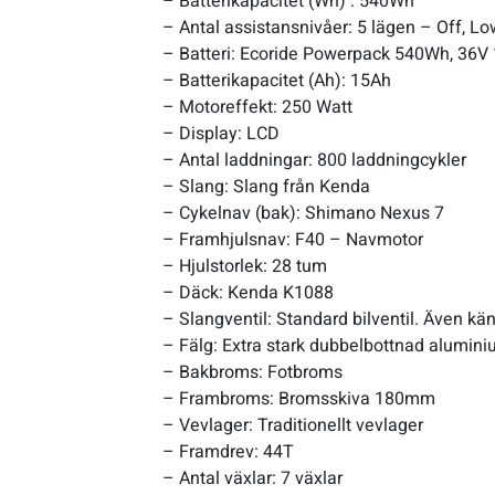
– Batterikapacitet (Wh) : 540Wh
– Antal assistansnivåer: 5 lägen – Off, Lo
– Batteri: Ecoride Powerpack 540Wh, 36V
– Batterikapacitet (Ah): 15Ah
– Motoreffekt: 250 Watt
– Display: LCD
– Antal laddningar: 800 laddningcykler
– Slang: Slang från Kenda
– Cykelnav (bak): Shimano Nexus 7
– Framhjulsnav: F40 – Navmotor
– Hjulstorlek: 28 tum
– Däck: Kenda K1088
– Slangventil: Standard bilventil. Även k
– Fälg: Extra stark dubbelbottnad alumini
– Bakbroms: Fotbroms
– Frambroms: Bromsskiva 180mm
– Vevlager: Traditionellt vevlager
– Framdrev: 44T
– Antal växlar: 7 växlar