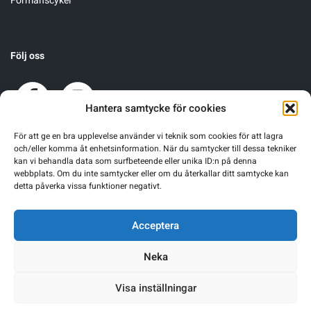
Förmånscykel
Underkläder
Skridskor
Underkläder
Skridskor
Hockey
Följ oss
Skydd
Skydd
Innebandy
Sporttillbehör
Sporttillbehör
Lek & spel
Hantera samtycke för cookies
För att ge en bra upplevelse använder vi teknik som cookies för att lagra
Stavar
Stavar
Längdåkning
och/eller komma åt enhetsinformation. När du samtycker till dessa tekniker
kan vi behandla data som surfbeteende eller unika ID:n på denna
webbplats. Om du inte samtycker eller om du återkallar ditt samtycke kan
Träning
Träning
Löpning
detta påverka vissa funktioner negativt.
Väskor
Väskor
Outdoor
Acceptera
Neka
Övrigt
Övrigt
Padel
Visa inställningar
Rullskidor