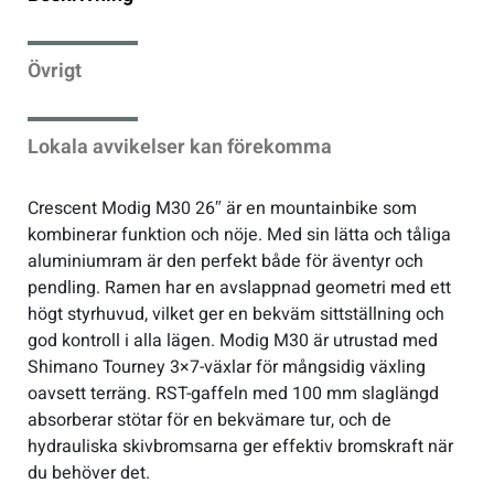
Sportswear
Övrigt
Tennis
Lokala avvikelser kan förekomma
Träning
Crescent Modig M30 26″ är en mountainbike som
kombinerar funktion och nöje. Med sin lätta och tåliga
Volleyboll
aluminiumram är den perfekt både för äventyr och
pendling. Ramen har en avslappnad geometri med ett
Walking
högt styrhuvud, vilket ger en bekväm sittställning och
god kontroll i alla lägen. Modig M30 är utrustad med
Shimano Tourney 3×7-växlar för mångsidig växling
oavsett terräng. RST-gaffeln med 100 mm slaglängd
absorberar stötar för en bekvämare tur, och de
hydrauliska skivbromsarna ger effektiv bromskraft när
du behöver det.