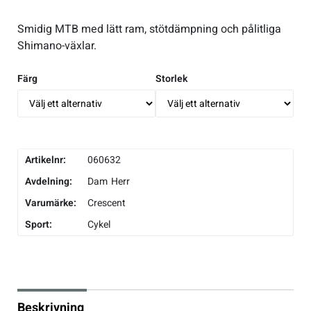
Underkläder
Skridskor
Underkläder
Skridskor
Hockey
Smidig MTB med lätt ram, stötdämpning och pålitliga
Shimano-växlar.
Skydd
Skydd
Innebandy
Färg
Storlek
Sporttillbehör
Sporttillbehör
Lek & spel
Stavar
Stavar
Längdåkning
Artikelnr:
060632
Avdelning:
Dam
Herr
Träning
Träning
Löpning
Varumärke:
Crescent
Sport:
Väskor
Väskor
Outdoor
Cykel
Övrigt
Övrigt
Padel
Rullskidor
Beskrivning