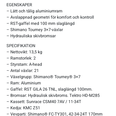
EGENSKAPER
– Lätt och tålig aluminiumram
– Avslappnad geometri för komfort och kontroll
– RST-gaffel med 100 mm slaglängd
– Shimano Tourney 3×7-växlar
– Hydrauliska skivbromsar
SPECIFIKATION
– Nettovikt: 13,5 kg
– Ramstorlek: 2
– Styrstam: A-head
– Antal växlar: 21
– Växelgrupp: Shimano® Tourney® 3×7
– Ram: Aluminium
– Gaffel: RST GILA 26 TNL, slaglängd 100mm.
– Bromsar: Hydraulisk skivbroms. Tektro HD-M285
– Kassett: Sunrace CSM40 7AV / 11-34T
– Kedja: KMC Z51
– Vevparti: Shimano® FC-TY301, 42-34-24T 170mm