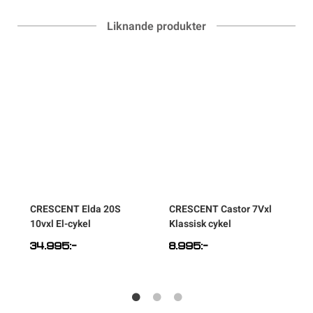
Liknande produkter
-
CRESCENT
Elda 20S
CRESCENT
Castor 7Vxl
10vxl El-cykel
Klassisk cykel
v
34.995
:-
8.995
:-