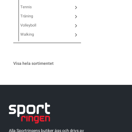
Tennis
Sportswear
Träning
Volleyboll
Tennis
Walking
Träning
Visa hela sortimentet
Volleyboll
Walking
Alla Sportringens butiker ägs och drivs av