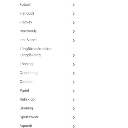
Fotboll
Underkläder
Skridskor
Underkläder
Skridskor
Hockey
Handboll
Hockey
Skydd
Skydd
Innebandy
Innebandy
Lek & spel
Sporttillbehör
Sporttillbehör
Lek & spel
Långfärdsskridskor
Längdåkning
Stavar
Stavar
Längdåkning
Löpning
Orientering
Träning
Träning
Löpning
Outdoor
Padel
Väskor
Väskor
Outdoor
Rullskidor
Simning
Övrigt
Övrigt
Padel
Sportswear
Rullskidor
Squash