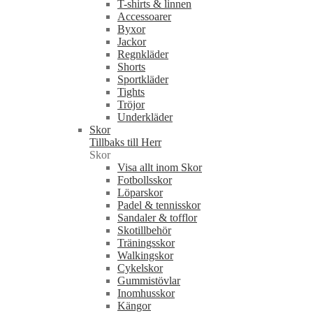
T-shirts & linnen
Accessoarer
Byxor
Jackor
Regnkläder
Shorts
Sportkläder
Tights
Tröjor
Underkläder
Skor
Tillbaks till Herr
Skor
Visa allt inom Skor
Fotbollsskor
Löparskor
Padel & tennisskor
Sandaler & tofflor
Skotillbehör
Träningsskor
Walkingskor
Cykelskor
Gummistövlar
Inomhusskor
Kängor