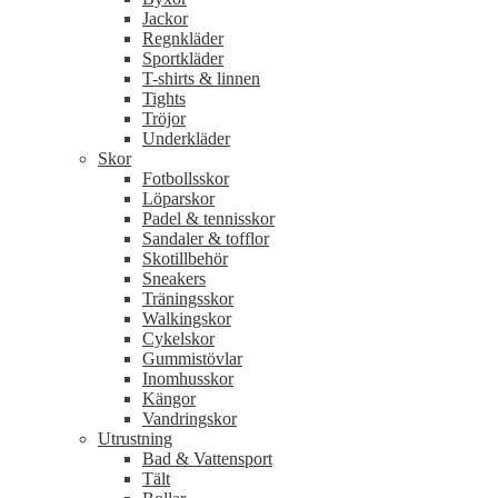
Jackor
Regnkläder
Sportkläder
T-shirts & linnen
Tights
Tröjor
Underkläder
Skor
Fotbollsskor
Löparskor
Padel & tennisskor
Sandaler & tofflor
Skotillbehör
Sneakers
Träningsskor
Walkingskor
Cykelskor
Gummistövlar
Inomhusskor
Kängor
Vandringskor
Utrustning
Bad & Vattensport
Tält