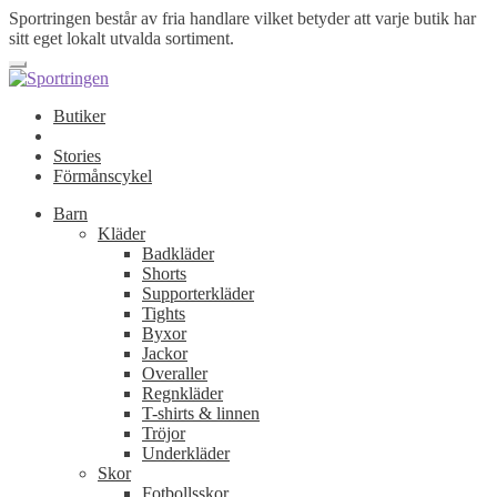
Sportringen består av fria handlare vilket betyder att varje butik har
sitt eget lokalt utvalda sortiment.
Butiker
Stories
Förmånscykel
Barn
Kläder
Badkläder
Shorts
Supporterkläder
Tights
Byxor
Jackor
Overaller
Regnkläder
T-shirts & linnen
Tröjor
Underkläder
Skor
Fotbollsskor