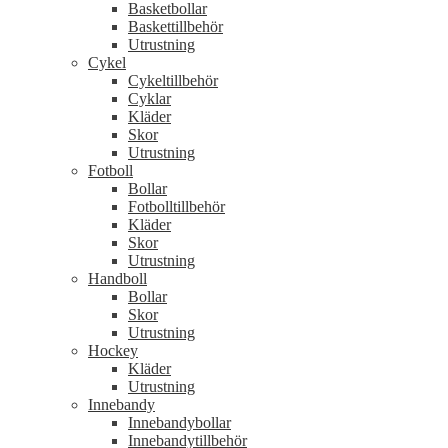
Basketbollar
Baskettillbehör
Utrustning
Cykel
Cykeltillbehör
Cyklar
Kläder
Skor
Utrustning
Fotboll
Bollar
Fotbolltillbehör
Kläder
Skor
Utrustning
Handboll
Bollar
Skor
Utrustning
Hockey
Kläder
Utrustning
Innebandy
Innebandybollar
Innebandytillbehör