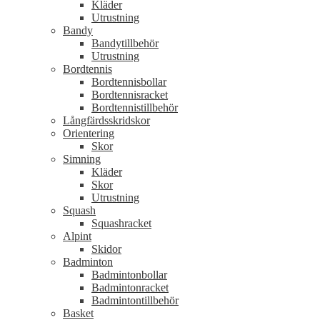
Kläder
Utrustning
Bandy
Bandytillbehör
Utrustning
Bordtennis
Bordtennisbollar
Bordtennisracket
Bordtennistillbehör
Långfärdsskridskor
Orientering
Skor
Simning
Kläder
Skor
Utrustning
Squash
Squashracket
Alpint
Skidor
Badminton
Badmintonbollar
Badmintonracket
Badmintontillbehör
Basket