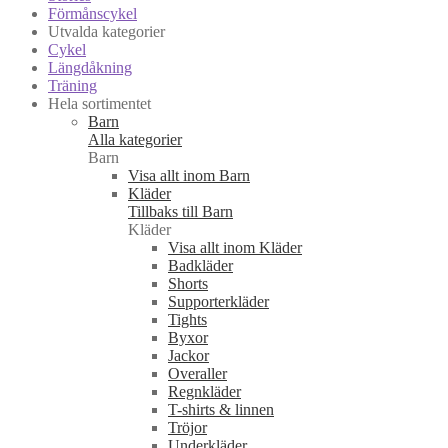
Förmånscykel
Utvalda kategorier
Cykel
Längdåkning
Träning
Hela sortimentet
Barn
Alla kategorier
Barn
Visa allt inom Barn
Kläder
Tillbaks till Barn
Kläder
Visa allt inom Kläder
Badkläder
Shorts
Supporterkläder
Tights
Byxor
Jackor
Overaller
Regnkläder
T-shirts & linnen
Tröjor
Underkläder