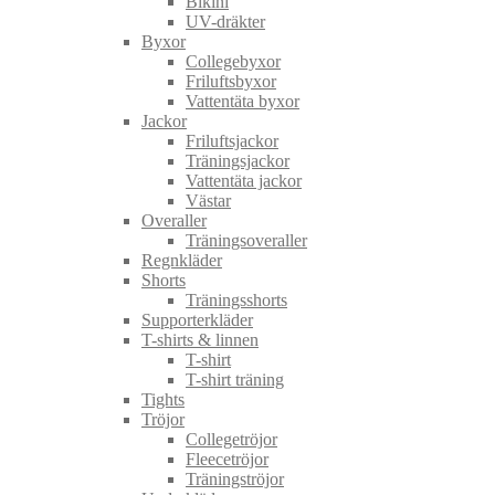
Bikini
UV-dräkter
Byxor
Collegebyxor
Friluftsbyxor
Vattentäta byxor
Jackor
Friluftsjackor
Träningsjackor
Vattentäta jackor
Västar
Overaller
Träningsoveraller
Regnkläder
Shorts
Träningsshorts
Supporterkläder
T-shirts & linnen
T-shirt
T-shirt träning
Tights
Tröjor
Collegetröjor
Fleecetröjor
Träningströjor