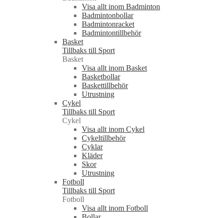
Visa allt inom Badminton
Badmintonbollar
Badmintonracket
Badmintontillbehör
Basket
Tillbaks till Sport
Basket
Visa allt inom Basket
Basketbollar
Baskettillbehör
Utrustning
Cykel
Tillbaks till Sport
Cykel
Visa allt inom Cykel
Cykeltillbehör
Cyklar
Kläder
Skor
Utrustning
Fotboll
Tillbaks till Sport
Fotboll
Visa allt inom Fotboll
Bollar