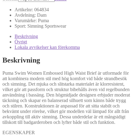
Artikelnr:
064834
Avdelning:
Dam
Varumärke:
Puma
Sport:
Simning
Sportswear
Beskrivning
Övrigt
Lokala avvikelser kan förekomma
Beskrivning
Puma Swim Women Embossed High Waist Brief är utformade för
att kombinera modern stil med hög komfort vid både strandbesök
och simning. Det mjuka och slitstarka materialet är klorresistent,
vilket gör att passform och struktur bibehålls även vid regelbunden
användning i bassäng. Den högmidjade designen erbjuder moderat
täckning och skapar en balanserad silhuett som känns både trygg
och stilren. Konstruktionen är anpassad för att sitta stabilt och
bekvämt under rörelse, vilket gör modellen väl lämpad för allt från
avkoppling till aktiv simning. Dessa underdelar är ett mångsidigt
tillskott till badgarderoben och lyfter både stil och funktion.
EGENSKAPER