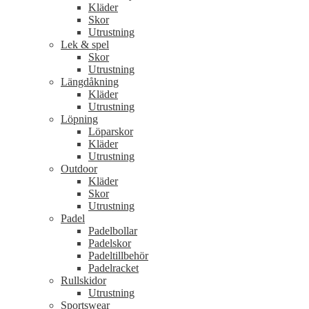
Kläder
Skor
Utrustning
Lek & spel
Skor
Utrustning
Längdåkning
Kläder
Utrustning
Löpning
Löparskor
Kläder
Utrustning
Outdoor
Kläder
Skor
Utrustning
Padel
Padelbollar
Padelskor
Padeltillbehör
Padelracket
Rullskidor
Utrustning
Sportswear