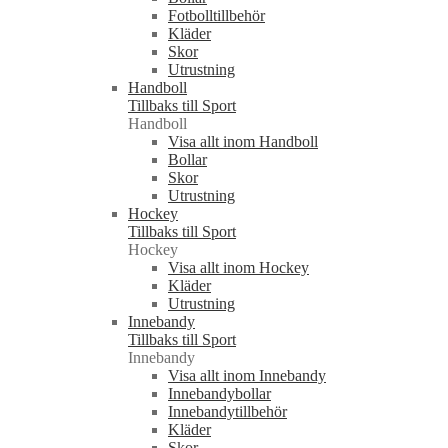
Fotbolltillbehör
Kläder
Skor
Utrustning
Handboll
Tillbaks till Sport
Handboll
Visa allt inom Handboll
Bollar
Skor
Utrustning
Hockey
Tillbaks till Sport
Hockey
Visa allt inom Hockey
Kläder
Utrustning
Innebandy
Tillbaks till Sport
Innebandy
Visa allt inom Innebandy
Innebandybollar
Innebandytillbehör
Kläder
Skor