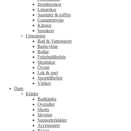
Inomhusskor
Löparskor
Sandaler & tofflor
Gummistövlar
Kängor
Sneakers
Utrustning
Bad & Vattensport
Barncyklar
Bollar
Friluftstillbehör
Skridskor
Övrigt
Lek & spel
Sporttillbehör
Väskor
Dam
Kläder
Badkläder
Overaller
Shorts
Skjortor
Supporterkläder
Accessoarer
Byxor