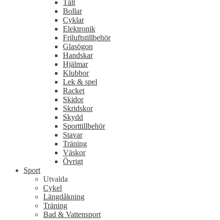
Tält
Bollar
Cyklar
Elektronik
Friluftstillbehör
Glasögon
Handskar
Hjälmar
Klubbor
Lek & spel
Racket
Skidor
Skridskor
Skydd
Sporttillbehör
Stavar
Träning
Väskor
Övrigt
Sport
Utvalda
Cykel
Längdåkning
Träning
Bad & Vattensport