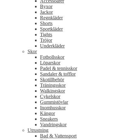
Accessoarer
Byxor
Jackor
Regnkläder
Shorts
Sportkläder
Tights
Tröjor
Underkläder
Skor
Fotbollsskor
Löparskor
Padel & tennisskor
Sandaler & tofflor
Skotillbehör
Träningsskor
Walkingskor
Cykelskor
Gummistövlar
Inomhusskor
Kängor
Sneakers
Vandringskor
Utrustning
Bad & Vattensport