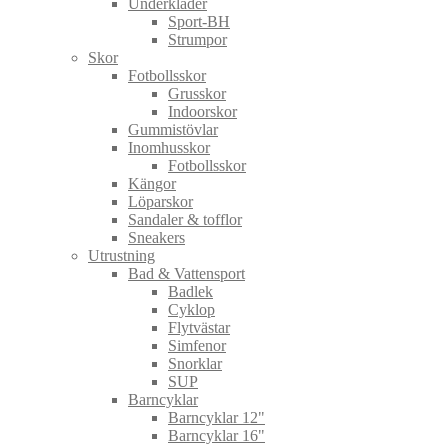
Underkläder
Sport-BH
Strumpor
Skor
Fotbollsskor
Grusskor
Indoorskor
Gummistövlar
Inomhusskor
Fotbollsskor
Kängor
Löparskor
Sandaler & tofflor
Sneakers
Utrustning
Bad & Vattensport
Badlek
Cyklop
Flytvästar
Simfenor
Snorklar
SUP
Barncyklar
Barncyklar 12"
Barncyklar 16"