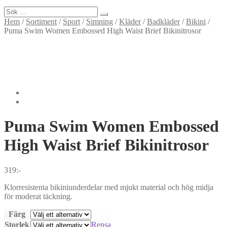
Sök
efter:
Hem
/
Sortiment
/
Sport
/
Simning
/
Kläder
/
Badkläder
/
Bikini
/
Puma Swim Women Embossed High Waist Brief Bikinitrosor
Puma
Swim Women Embossed
High Waist Brief Bikinitrosor
319
:-
Klorresistenta bikiniunderdelar med mjukt material och hög midja
för moderat täckning.
Färg
Storlek
Rensa