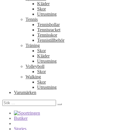
Kläder
Skor
Utrustning
Tennis
Tennisbollar
Tennisracket
Tennisskor
Tennistillbehör
Träning
Skor
Kläder
Utrustning
Volleyboll
Skor
Walking
Skor
Utrustning
Varumärken
Sök
efter:
Butiker
Stories