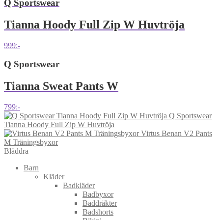
Q Sportswear
Tianna Hoody Full Zip W Huvtröja
999
:-
Q Sportswear
Tianna Sweat Pants W
799
:-
Q Sportswear
Tianna Hoody Full Zip W Huvtröja
Virtus Benan V2 Pants
M Träningsbyxor
Bläddra
Barn
Kläder
Badkläder
Badbyxor
Baddräkter
Badshorts