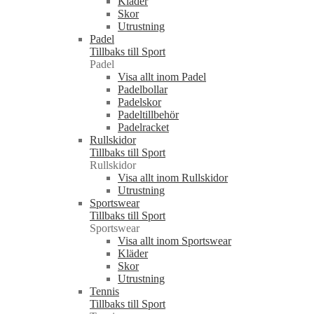
Kläder
Skor
Utrustning
Padel
Tillbaks till Sport
Padel
Visa allt inom Padel
Padelbollar
Padelskor
Padeltillbehör
Padelracket
Rullskidor
Tillbaks till Sport
Rullskidor
Visa allt inom Rullskidor
Utrustning
Sportswear
Tillbaks till Sport
Sportswear
Visa allt inom Sportswear
Kläder
Skor
Utrustning
Tennis
Tillbaks till Sport