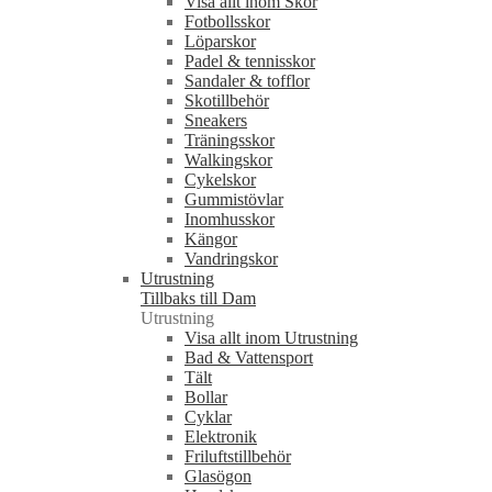
Visa allt inom Skor
Fotbollsskor
Löparskor
Padel & tennisskor
Sandaler & tofflor
Skotillbehör
Sneakers
Träningsskor
Walkingskor
Cykelskor
Gummistövlar
Inomhusskor
Kängor
Vandringskor
Utrustning
Tillbaks till Dam
Utrustning
Visa allt inom Utrustning
Bad & Vattensport
Tält
Bollar
Cyklar
Elektronik
Friluftstillbehör
Glasögon