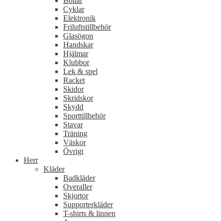
Bollar
Cyklar
Elektronik
Friluftstillbehör
Glasögon
Handskar
Hjälmar
Klubbor
Lek & spel
Racket
Skidor
Skridskor
Skydd
Sporttillbehör
Stavar
Träning
Väskor
Övrigt
Herr
Kläder
Badkläder
Overaller
Skjortor
Supporterkläder
T-shirts & linnen