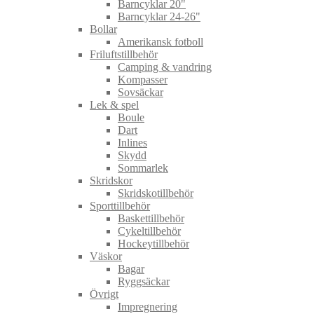
Barncyklar 20"
Barncyklar 24-26"
Bollar
Amerikansk fotboll
Friluftstillbehör
Camping & vandring
Kompasser
Sovsäckar
Lek & spel
Boule
Dart
Inlines
Skydd
Sommarlek
Skridskor
Skridskotillbehör
Sporttillbehör
Baskettillbehör
Cykeltillbehör
Hockeytillbehör
Väskor
Bagar
Ryggsäckar
Övrigt
Impregnering