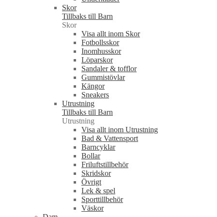
Skor
Tillbaks till Barn
Skor
Visa allt inom Skor
Fotbollsskor
Inomhusskor
Löparskor
Sandaler & tofflor
Gummistövlar
Kängor
Sneakers
Utrustning
Tillbaks till Barn
Utrustning
Visa allt inom Utrustning
Bad & Vattensport
Barncyklar
Bollar
Friluftstillbehör
Skridskor
Övrigt
Lek & spel
Sporttillbehör
Väskor
Dam