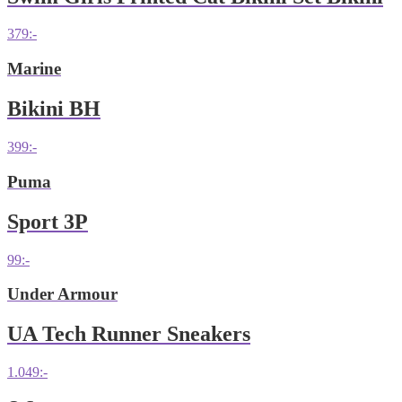
379
:-
Marine
Bikini BH
399
:-
Puma
Sport 3P
99
:-
Under Armour
UA Tech Runner Sneakers
1.049
:-