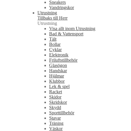
Sneakers
Vandringskor
Utrustning
Tillbaks till Herr
Utrustning
Visa allt inom Utrustning
Bad & Vattensport
Tält
Bollar
Cyklar
Elektronik
Friluftstillbehör
Glasögon
Handskar
Hjälmar
Klubbor
Lek & spel
Racket
Skidor
Skridskor
Skydd
Sporttillbehör
Stavar
Träning
Väskor