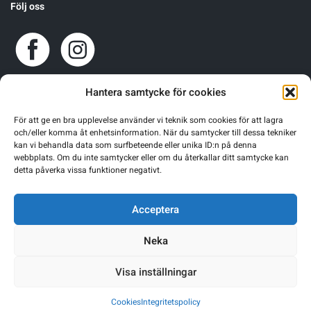
Följ oss
Hantera samtycke för cookies
För att ge en bra upplevelse använder vi teknik som cookies för att lagra
och/eller komma åt enhetsinformation. När du samtycker till dessa tekniker
kan vi behandla data som surfbeteende eller unika ID:n på denna
webbplats. Om du inte samtycker eller om du återkallar ditt samtycke kan
detta påverka vissa funktioner negativt.
Acceptera
Neka
Visa inställningar
Warning
: Undefined array key 0 in
/home/sgnsrusr/public_html/wp-
Cookies
Integritetspolicy