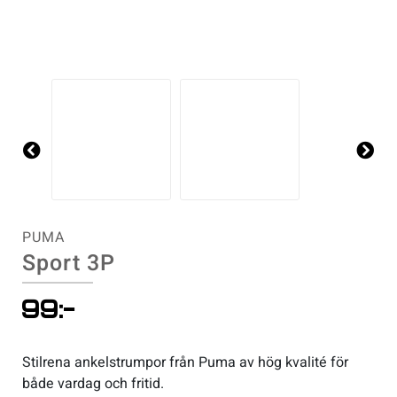
Underkläder
Skridskor
Underkläder
Skridskor
Hockey
Skydd
Skydd
Innebandy
Sporttillbehör
Sporttillbehör
Lek & spel
Pre
Ne
Stavar
Stavar
Längdåkning
vio
xt
us
Träning
Träning
Löpning
PUMA
Sport 3P
Väskor
Väskor
Outdoor
99
:-
Övrigt
Övrigt
Padel
Stilrena ankelstrumpor från Puma av hög kvalité för
både vardag och fritid.
Rullskidor