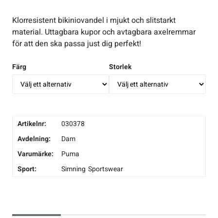
Underkläder
Skridskor
Underkläder
Skridskor
Hockey
Klorresistent bikiniovandel i mjukt och slitstarkt
material. Uttagbara kupor och avtagbara axelremmar
för att den ska passa just dig perfekt!
Skydd
Skydd
Innebandy
Färg
Storlek
Sporttillbehör
Sporttillbehör
Lek & spel
Stavar
Stavar
Längdåkning
Artikelnr:
030378
Träning
Träning
Löpning
Avdelning:
Dam
Varumärke:
Puma
Väskor
Väskor
Outdoor
Sport:
Simning
Sportswear
Övrigt
Övrigt
Padel
Rullskidor