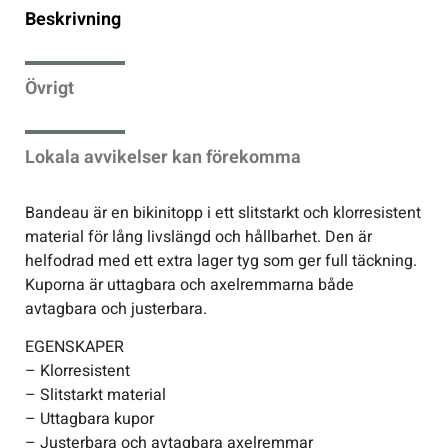
Beskrivning
Sportswear
Övrigt
Tennis
Lokala avvikelser kan förekomma
Träning
Bandeau är en bikinitopp i ett slitstarkt och klorresistent
Volleyboll
material för lång livslängd och hållbarhet. Den är
helfodrad med ett extra lager tyg som ger full täckning.
Walking
Kuporna är uttagbara och axelremmarna både
avtagbara och justerbara.
EGENSKAPER
– Klorresistent
– Slitstarkt material
– Uttagbara kupor
– Justerbara och avtagbara axelremmar