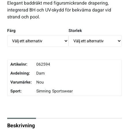
Elegant baddräkt med figursmickrande drapering,
integrerad BH och UV-skydd för bekväma dagar vid
Underkläder
Skridskor
Underkläder
Skridskor
Hockey
strand och pool.
Skydd
Skydd
Innebandy
Färg
Storlek
Sporttillbehör
Sporttillbehör
Lek & spel
Stavar
Stavar
Längdåkning
Artikelnr:
062594
Avdelning:
Dam
Träning
Träning
Löpning
Varumärke:
Nou
Sport:
Simning
Sportswear
Väskor
Väskor
Outdoor
Övrigt
Övrigt
Padel
Beskrivning
Rullskidor