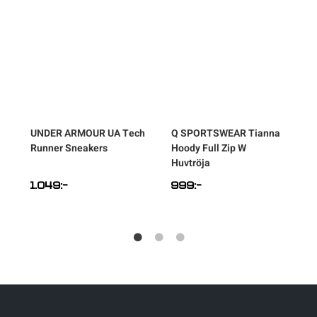
w
UNDER ARMOUR
UA Tech
Q SPORTSWEAR
Tianna
Runner Sneakers
Hoody Full Zip W
Huvtröja
1.049
:-
999
:-