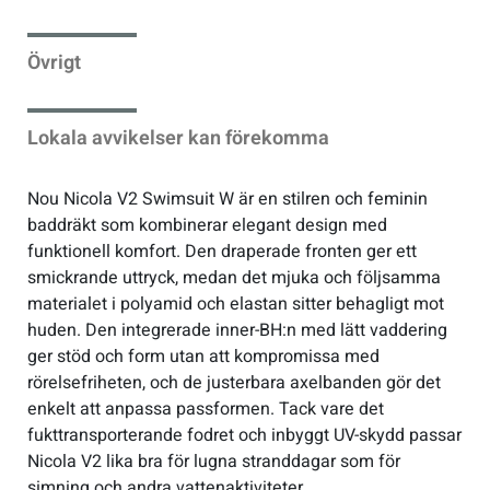
Sportswear
Övrigt
Tennis
Lokala avvikelser kan förekomma
Träning
Nou Nicola V2 Swimsuit W är en stilren och feminin
baddräkt som kombinerar elegant design med
Volleyboll
funktionell komfort. Den draperade fronten ger ett
smickrande uttryck, medan det mjuka och följsamma
materialet i polyamid och elastan sitter behagligt mot
Walking
huden. Den integrerade inner-BH:n med lätt vaddering
ger stöd och form utan att kompromissa med
rörelsefriheten, och de justerbara axelbanden gör det
enkelt att anpassa passformen. Tack vare det
fukttransporterande fodret och inbyggt UV-skydd passar
Nicola V2 lika bra för lugna stranddagar som för
simning och andra vattenaktiviteter.