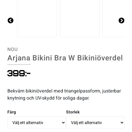
Pre
Ne
vio
xt
us
NOU
Arjana Bikini Bra W Bikiniöverdel
399
:-
Bekväm bikiniöverdel med triangelpassform, justerbar
knytning och UV-skydd för soliga dagar.
Färg
Storlek