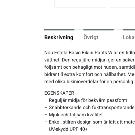
vio
us
Underkläder
Skridskor
Underkläder
Skridskor
Hockey
Skydd
Skydd
Innebandy
Beskrivning
Övrigt
Loka
Sporttillbehör
Sporttillbehör
Lek & spel
Nou Estela Basic Bikini Pants W är en tidl
vattnet. Den reguljära midjan ger en säker
Stavar
Stavar
Längdåkning
följsamt och behagligt mot huden, samtidig
bidrar till extra komfort och hållbarhet. 
Träning
Träning
Löpning
med olika bikiniöverdelar för en personlig s
EGENSKAPER
Väskor
Väskor
Outdoor
– Reguljär midja för bekväm passform
– Snabbtorkande och fukttransporterande
– Mjuk och följsam kvalitet
Övrigt
Övrigt
Padel
– Enkel, stilren design som är lätt att mat
– UV-skydd UPF 40+
Rullskidor