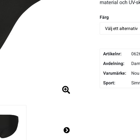
material och UV-sk
Färg
Artikelnr:
062
Avdelning:
Da
Varumärke:
Nou
Sport:
Sim
Ne