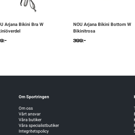
OU
Arjana Bikini Bra W
NOU
Arjana Bikini Bottom W
kiniöverdel
Bikinitrosa
99
:-
399
:-
Om Sportringen
Om oss
Vårt ansvar
Våra butiker
Våra specialistbutiker
Integritetspolicy