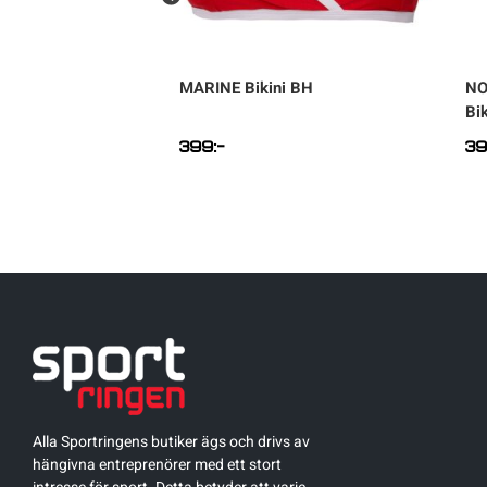
kini Top W
MARINE
Bikini BH
N
Bi
399
:-
3
Alla Sportringens butiker ägs och drivs av
hängivna entreprenörer med ett stort