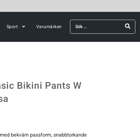
Sök
Sport
Varumärken
efter:
asic Bikini Pants W
sa
sa med bekväm passform, snabbtorkande