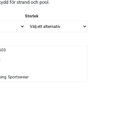
ydd för strand och pool.
Storlek
603
m
ning
Sportswear