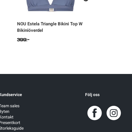
NOU
Estela Triangle Bikini Top W
NOU
Estela Adjust
Bikiniöverdel
Bikinitrosa
399
:-
299
:-
Kundservice
Följ oss
Team sales
Byten
Kontakt
Presentkort
Storleksguide