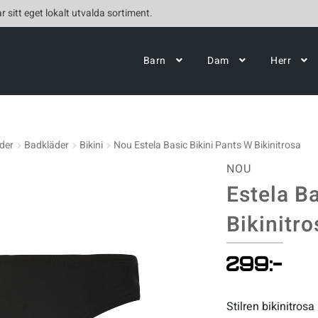
r sitt eget lokalt utvalda sortiment.
Barn
Dam
Herr
der
Badkläder
Bikini
Nou Estela Basic Bikini Pants W Bikinitrosa
NOU
Estela B
Bikinitro
299
:-
Stilren bikinitro