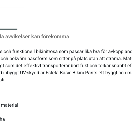
xt
la avvikelser kan förekomma
ös och funktionell bikinitrosa som passar lika bra för avkopplan
 och bekväm passform som sitter på plats utan att strama. Mate
t som det effektivt transporterar bort fukt och torkar snabbt e
Med inbyggt UV-skydd är Estela Basic Bikini Pants ett tryggt oc
til.
 material
cha