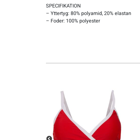
SPECIFIKATION
– Yttertyg: 80% polyamid, 20% elastan
Sportswear
– Foder: 100% polyester
Tennis
Träning
Volleyboll
Walking