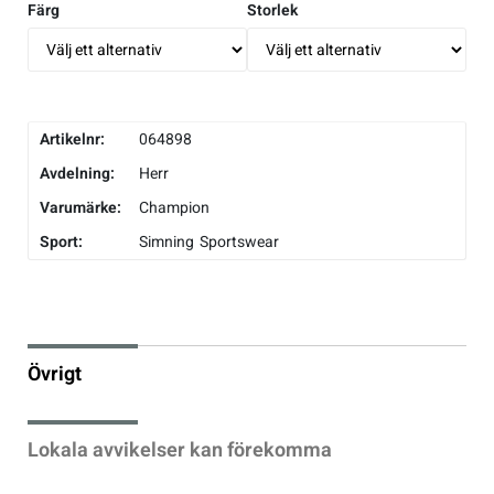
Färg
Storlek
Underkläder
Skridskor
Underkläder
Skridskor
Hockey
Skydd
Skydd
Innebandy
Artikelnr:
064898
Sporttillbehör
Sporttillbehör
Lek & spel
Avdelning:
Herr
Varumärke:
Champion
Stavar
Stavar
Längdåkning
Sport:
Simning
Sportswear
Träning
Träning
Löpning
Väskor
Väskor
Outdoor
Övrigt
Övrigt
Övrigt
Padel
Lokala avvikelser kan förekomma
Rullskidor