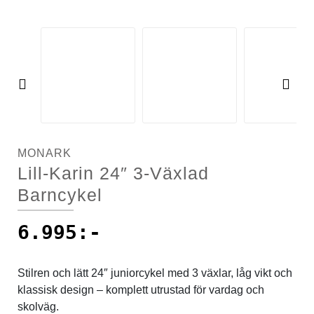
Sportswear
Tennis
Pre
Ne
vio
xt
Träning
us
MONARK
Volleyboll
Lill-Karin 24″ 3-Växlad
Barncykel
Walking
6.995
:-
Stilren och lätt 24″ juniorcykel med 3 växlar, låg vikt och
klassisk design – komplett utrustad för vardag och
skolväg.