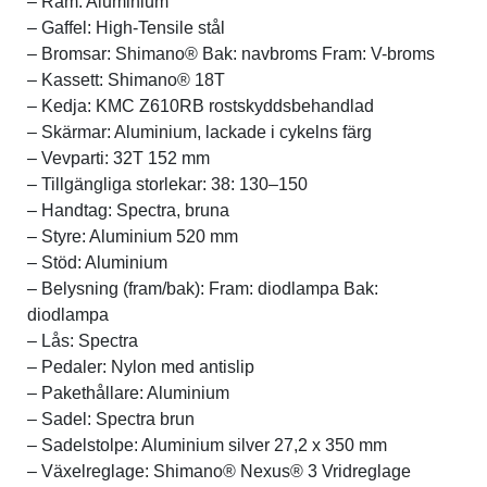
– Ram: Aluminium
– Gaffel: High-Tensile stål
– Bromsar: Shimano® Bak: navbroms Fram: V-broms
– Kassett: Shimano® 18T
– Kedja: KMC Z610RB rostskyddsbehandlad
– Skärmar: Aluminium, lackade i cykelns färg
– Vevparti: 32T 152 mm
– Tillgängliga storlekar: 38: 130–150
– Handtag: Spectra, bruna
– Styre: Aluminium 520 mm
– Stöd: Aluminium
– Belysning (fram/bak): Fram: diodlampa Bak:
diodlampa
– Lås: Spectra
– Pedaler: Nylon med antislip
– Pakethållare: Aluminium
– Sadel: Spectra brun
– Sadelstolpe: Aluminium silver 27,2 x 350 mm
– Växelreglage: Shimano® Nexus® 3 Vridreglage