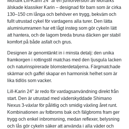
Monark Lill-Karin 24″ är en juniorversion av Monarks
älskade klassiker Karin – designad för barn som är cirka
130–150 cm långa och behöver en trygg, bekväm och
fullt utrustad cykel för vardagens alla turer. Den lätta
aluminiumramen har ett lågt insteg som gör cykeln lätt
att hantera, och de lagom breda bruna däcken ger stabil
komfort på både asfalt och grus.
Designen är genomtänkt in i minsta detalj: den unika
framkorgen i rottingstil matchas med den ljusgula lacken
och naturinspirerade blomsterdetaljerna. Färgmatchade
skärmar och gaffel skapar en harmonisk helhet som är
lika tidlös som vacker.
Lill-Karin 24″ är redo för vardagsanvändning direkt från
start. Den är utrustad med väderskyddade Shimano
Nexus 3-växlar för pålitlig och smidig växling året runt.
Kombinationen av fotbroms bak och fälgbroms fram ger
trygg och enkel inbromsning, medan reflexer, belysning
och lås gör cykeln säker att använda i alla väder och