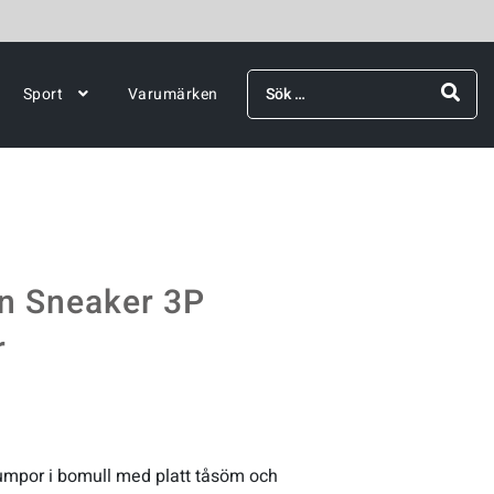
Sök
Sport
Varumärken
efter:
in Sneaker 3P
r
umpor i bomull med platt tåsöm och