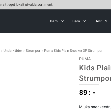
r sitt eget lokalt utvalda sortiment.
Barn
Dam
Herr
Underkläder
Strumpor
Puma Kids Plain Sneaker 3P Strumpor
PUMA
Kids Pla
Strumpo
89
:-
Mjuka sneakerstr