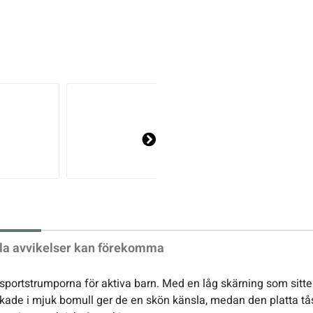
Ne
xt
la avvikelser kan förekomma
portstrumporna för aktiva barn. Med en låg skärning som sitter
verkade i mjuk bomull ger de en skön känsla, medan den platta t