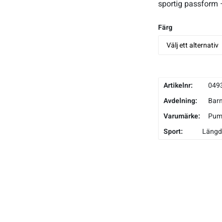
sportig passform –
Färg
Artikelnr:
049
Avdelning:
Bar
Varumärke:
Pum
Sport:
Längd