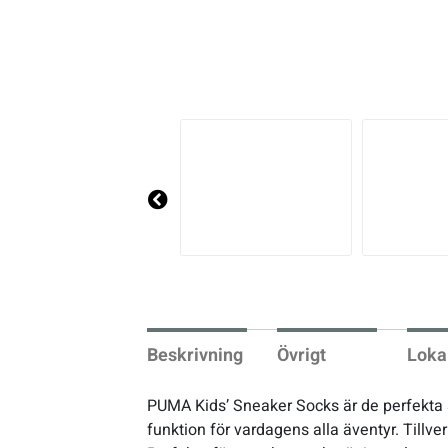
Pre
vio
us
Beskrivning
Övrigt
Loka
PUMA Kids’ Sneaker Socks är de perfekta s
funktion för vardagens alla äventyr. Till