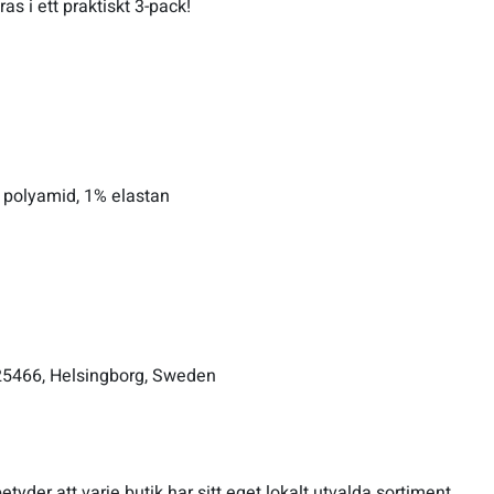
as i ett praktiskt 3-pack!
 polyamid, 1% elastan
 25466, Helsingborg, Sweden
etyder att varje butik har sitt eget lokalt utvalda sortiment.