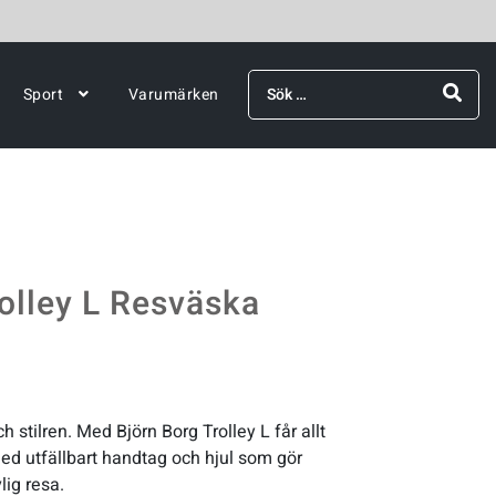
Sök
Sport
Varumärken
efter:
rolley L Resväska
ch stilren. Med Björn Borg Trolley L får allt
ed utfällbart handtag och hjul som gör
lig resa.