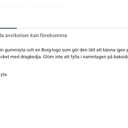
xt
la avvikelser kan förekomma
n fin gummiyta och en Borg-logo som gör den lätt att känna ig
facket med dragkedja. Glöm inte att fylla i namntagen på baksid
 yta