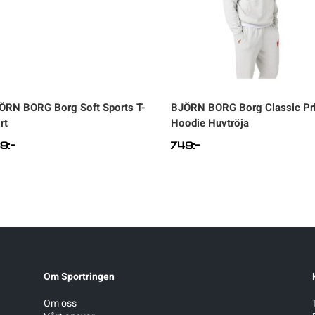
ÖRN BORG
Borg Soft Sports T-
BJÖRN BORG
Borg Classic Pr
rt
Hoodie Huvtröja
39
:-
749
:-
Om Sportringen
Om oss