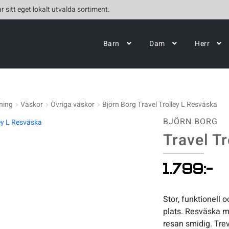
r sitt eget lokalt utvalda sortiment.
Barn
Dam
Herr
ning
Väskor
Övriga väskor
Björn Borg Travel Trolley L Resväska
BJÖRN BORG
Travel T
1.799
:-
Stor, funktionell o
plats. Resväska m
resan smidig. Trev