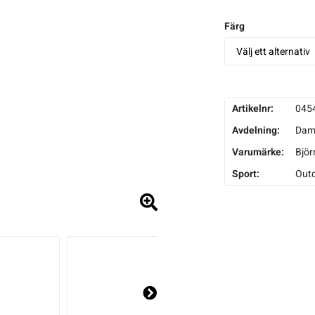
Färg
Artikelnr:
045
Avdelning:
Da
Varumärke:
Björ
Sport:
Out
Ne