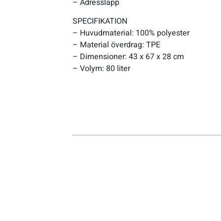
– Adresslapp
SPECIFIKATION
Sportswear
– Huvudmaterial: 100% polyester
– Material överdrag: TPE
Tennis
– Dimensioner: 43 x 67 x 28 cm
– Volym: 80 liter
Träning
Volleyboll
Walking