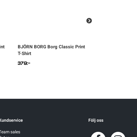
int
BJÖRN BORG
Borg Classic Print
BJÖRN BORG
Borg
T-Shirt
Sweatshirt Jr
379
:-
649
:-
Kundservice
Följ oss
Team sales