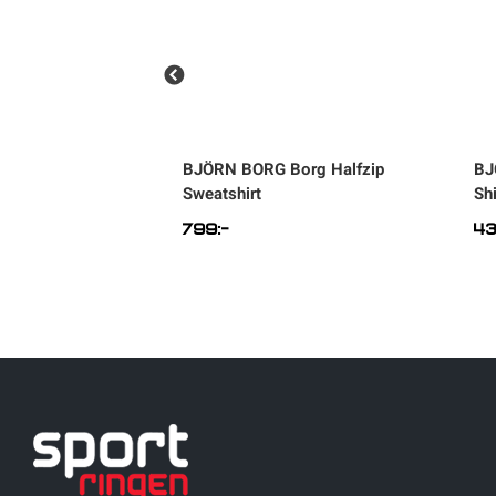
Borg Oversized
BJÖRN BORG
Borg Halfzip
BJ
Sweatshirt
Shi
799
:-
4