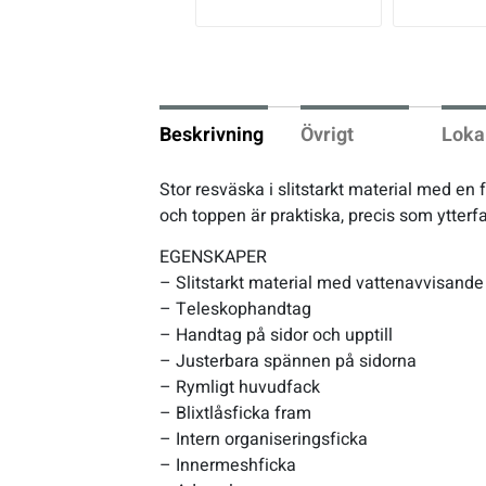
vio
us
Underkläder
Skridskor
Underkläder
Skridskor
Hockey
Skydd
Skydd
Innebandy
Beskrivning
Övrigt
Loka
Sporttillbehör
Sporttillbehör
Lek & spel
Stor resväska i slitstarkt material med e
och toppen är praktiska, precis som ytter
Stavar
Stavar
Längdåkning
EGENSKAPER
– Slitstarkt material med vattenavvisande
Träning
Träning
Löpning
– Teleskophandtag
– Handtag på sidor och upptill
Väskor
Väskor
Outdoor
– Justerbara spännen på sidorna
– Rymligt huvudfack
– Blixtlåsficka fram
Övrigt
Övrigt
Padel
– Intern organiseringsficka
– Innermeshficka
Rullskidor