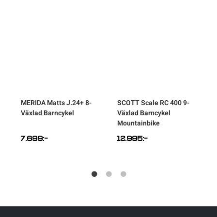
MERIDA
Matts J.24+ 8-
SCOTT
Scale RC 400 9-
Växlad Barncykel
Växlad Barncykel
V
Mountainbike
7.699
:-
12.995
:-