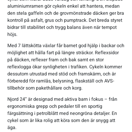
aluminiumramen gör cykeln enkel att hantera, medan
den stela gaffeln och de grovmönstrade däcken ger bra
kontroll på asfalt, grus och pumptrack. Det breda styret
bidrar till stabilitet och trygg balans även när tempot
höjs.
Med 7 lättskötta växlar får barnet god hjälp i backar och
möjlighet att hålla fart på längre sträckor. Reflexsidor
på däcken, reflexer fram och bak samt en stor
reflexlogga ökar synligheten i trafiken. Cykeln kommer
dessutom utrustad med stöd och framskärm, och är
förberedd för ramlås, belysning, flaskställ och AVS-
tillbehör som pakethållare och korg.
Njord 24″ är designad med aktiva barn i fokus – från
ergonomiska grepp och pedaler till en sportig
färgsättning i petrolblått med neongröna detaljer. En
cykel som är lika rolig att köra som den är snygg att
äga.