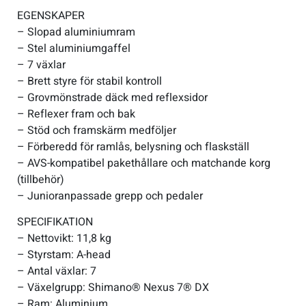
EGENSKAPER
– Slopad aluminiumram
– Stel aluminiumgaffel
– 7 växlar
– Brett styre för stabil kontroll
– Grovmönstrade däck med reflexsidor
– Reflexer fram och bak
– Stöd och framskärm medföljer
– Förberedd för ramlås, belysning och flaskställ
– AVS-kompatibel pakethållare och matchande korg
(tillbehör)
– Junioranpassade grepp och pedaler
SPECIFIKATION
– Nettovikt: 11,8 kg
– Styrstam: A-head
– Antal växlar: 7
– Växelgrupp: Shimano® Nexus 7® DX
– Ram: Aluminium