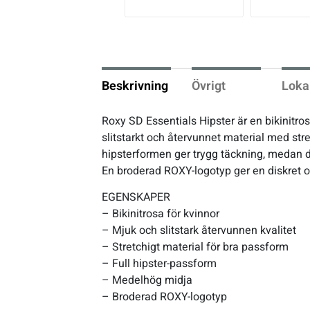
vio
us
Underkläder
Skridskor
Underkläder
Skridskor
Hockey
Skydd
Skydd
Innebandy
Beskrivning
Övrigt
Loka
Sporttillbehör
Sporttillbehör
Lek & spel
Roxy SD Essentials Hipster är en bikinitros
slitstarkt och återvunnet material med str
Stavar
Stavar
Längdåkning
hipsterformen ger trygg täckning, medan d
En broderad ROXY-logotyp ger en diskret o
Träning
Träning
Löpning
EGENSKAPER
– Bikinitrosa för kvinnor
Väskor
Väskor
Outdoor
– Mjuk och slitstark återvunnen kvalitet
– Stretchigt material för bra passform
– Full hipster-passform
Övrigt
Övrigt
Padel
– Medelhög midja
– Broderad ROXY-logotyp
Rullskidor