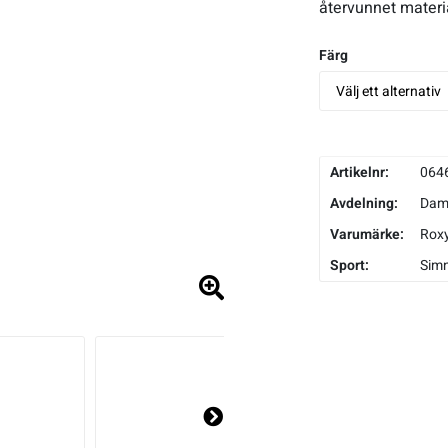
återvunnet materi
Färg
Artikelnr:
064
Avdelning:
Da
Varumärke:
Rox
Sport:
Sim
Ne