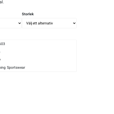
al.
Storlek
603
m
y
ning
Sportswear