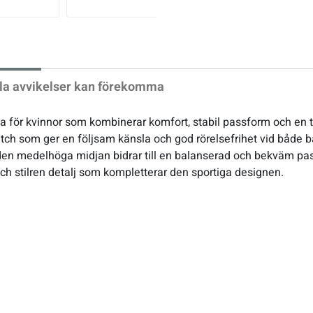
xt
la avvikelser kan förekomma
a för kvinnor som kombinerar komfort, stabil passform och en tidl
etch som ger en följsam känsla och god rörelsefrihet vid både ba
en medelhöga midjan bidrar till en balanserad och bekväm pass
ch stilren detalj som kompletterar den sportiga designen.