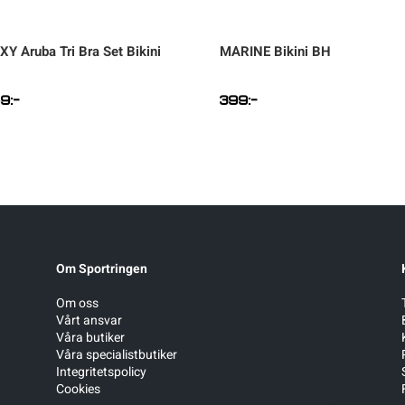
XY
Aruba Tri Bra Set Bikini
MARINE
Bikini BH
49
:-
399
:-
Om Sportringen
Om oss
Vårt ansvar
Våra butiker
Våra specialistbutiker
Integritetspolicy
Cookies