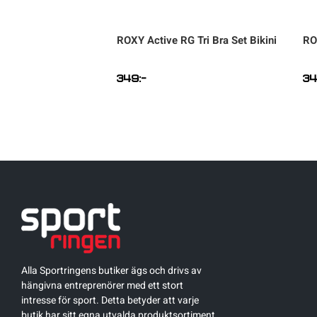
ntials Wrap Bra
ROXY
Active RG Tri Bra Set Bikini
RO
349
:-
3
Alla Sportringens butiker ägs och drivs av
hängivna entreprenörer med ett stort
intresse för sport. Detta betyder att varje
butik har sitt egna utvalda produktsortiment.