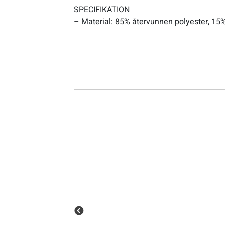
SPECIFIKATION
– Material: 85% återvunnen polyester, 15
Sportswear
Tennis
Träning
Volleyboll
Walking