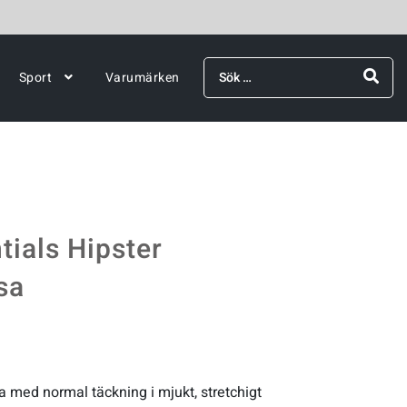
Sök
Sport
Varumärken
efter:
tials Hipster
sa
 med normal täckning i mjukt, stretchigt