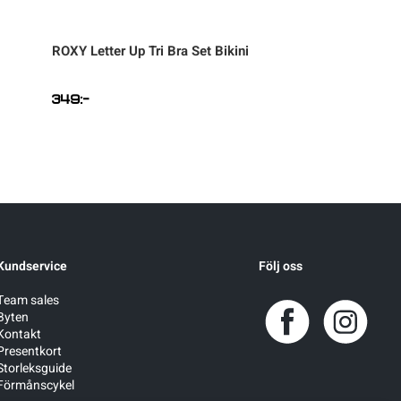
ROXY
Letter Up Tri Bra Set Bikini
ROXY
PT Essentia
Fixed Tri Bikiniöve
349
:-
449
:-
Kundservice
Följ oss
Team sales
Byten
Kontakt
Presentkort
Storleksguide
Förmånscykel