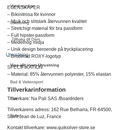
Vandringskor
EGENSKAPER
– Bikinitrosa för kvinnor
– Mjuk och slitstark återvunnen kvalitet
Utrustning
– Stretchigt material för bra passform
– Full hipster-passform
Tillbaks till Dam
– Medelhög midja
– Unik design beroende på tryckplacering
Utrustning
– Broderad ROXY-logotyp
Visa allt inom Utrustning
SPECIFIKATION
– Material: 85% återvunnen polyester, 15% elastan
Bad & Vattensport
Tillverkarinformation
Tillverkare: Na Pali SAS /Boardriders
Tält
Tillverkarens adress: 162 Rue Belharra, FR-64500,
Bollar
Saint Jean de Luz, France
Kontakt tillverkare: www.quiksilver-store.se