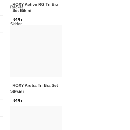
ROXY
Active RG Tri Bra
Racket
Set Bikini
349
:-
Skidor
Skridskor
Skydd
Sporttillbehör
ROXY
Aruba Tri Bra Set
Stavar
Bikini
349
:-
Träning
Väskor