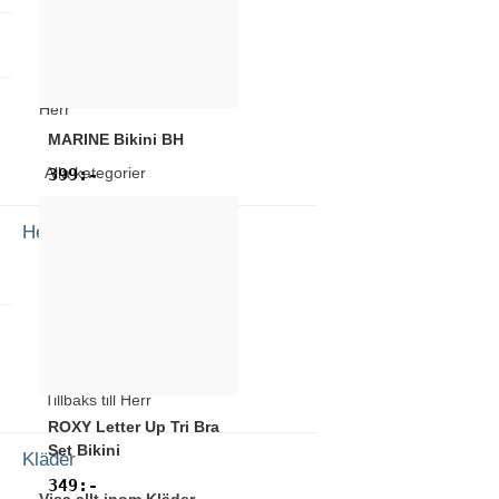
Övrigt
Herr
MARINE
Bikini BH
Alla kategorier
399
:-
Herr
Visa allt inom Herr
Kläder
Tillbaks till Herr
ROXY
Letter Up Tri Bra
Set Bikini
Kläder
349
:-