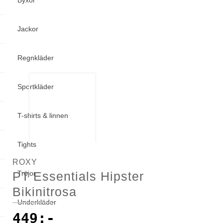
Byxor
Jackor
Regnkläder
Sportkläder
T-shirts & linnen
Tights
ROXY
PT Essentials Hipster
Tröjor
Bikinitrosa
Underkläder
449
:-