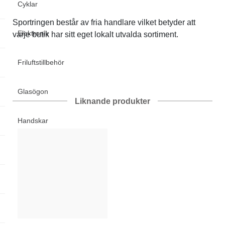
Cyklar
Sportringen består av fria handlare vilket betyder att
Elektronik
varje butik har sitt eget lokalt utvalda sortiment.
Friluftstillbehör
Glasögon
Liknande produkter
Handskar
Hjälmar
Klubbor
Lek & spel