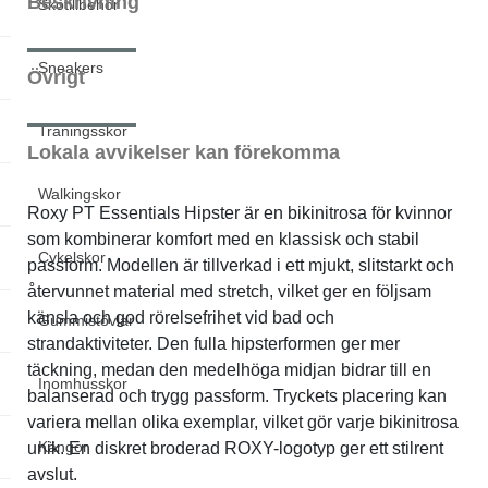
Beskrivning
Skotillbehör
Sneakers
Övrigt
Träningsskor
Lokala avvikelser kan förekomma
Walkingskor
Roxy PT Essentials Hipster är en bikinitrosa för kvinnor
som kombinerar komfort med en klassisk och stabil
Cykelskor
passform. Modellen är tillverkad i ett mjukt, slitstarkt och
återvunnet material med stretch, vilket ger en följsam
känsla och god rörelsefrihet vid bad och
Gummistövlar
strandaktiviteter. Den fulla hipsterformen ger mer
täckning, medan den medelhöga midjan bidrar till en
Inomhusskor
balanserad och trygg passform. Tryckets placering kan
variera mellan olika exemplar, vilket gör varje bikinitrosa
Kängor
unik. En diskret broderad ROXY-logotyp ger ett stilrent
avslut.