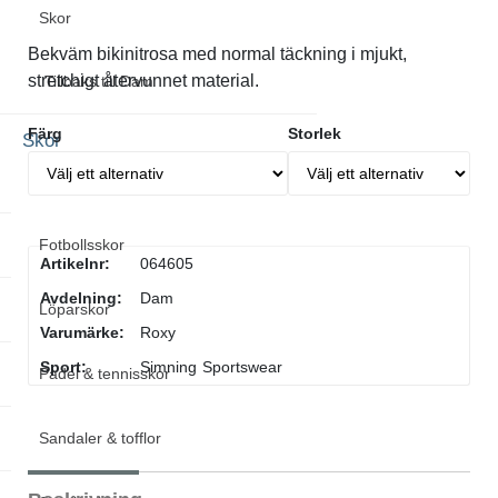
Skor
Bekväm bikinitrosa med normal täckning i mjukt,
stretchigt återvunnet material.
Tillbaks till Dam
Färg
Storlek
Skor
Visa allt inom Skor
Fotbollsskor
Artikelnr:
064605
Avdelning:
Dam
Löparskor
Varumärke:
Roxy
Sport:
Simning
Sportswear
Padel & tennisskor
Sandaler & tofflor