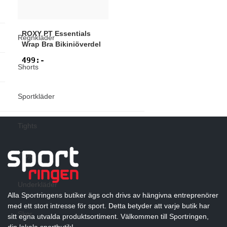
Jackor
ROXY
PT Essentials
Regnkläder
Wrap Bra Bikiniöverdel
499
:-
Shorts
Sportkläder
Tights
Tröjor
Underkläder
Alla Sportringens butiker ägs och drivs av hängivna entreprenörer
med ett stort intresse för sport. Detta betyder att varje butik har
Skor
sitt egna utvalda produktsortiment. Välkommen till Sportringen,
din lokala sportbutik!