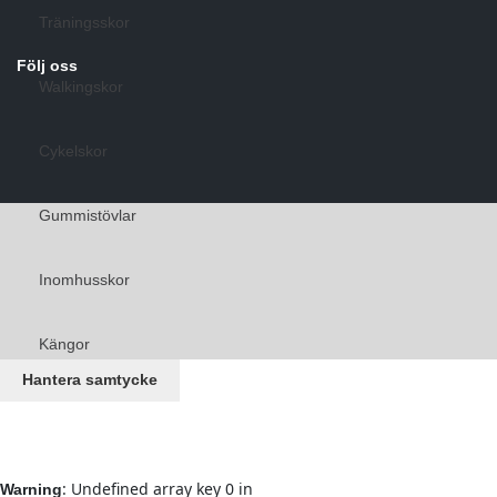
Träningsskor
Följ oss
Walkingskor
Cykelskor
Gummistövlar
Inomhusskor
Kängor
Hantera samtycke
Sneakers
Vandringskor
: Undefined array key 0 in
Warning