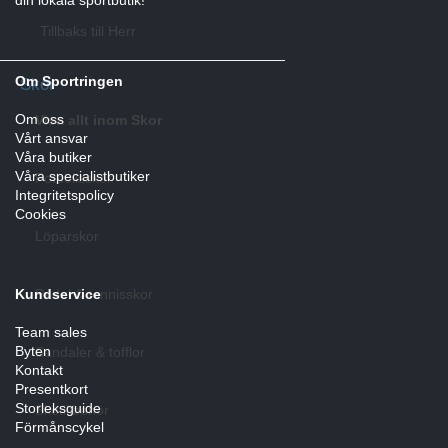
Tillbaks till Herr
Om Sportringen
Skor
Om oss
Visa allt inom Skor
Vårt ansvar
Våra butiker
Våra specialistbutiker
Fotbollsskor
Integritetspolicy
Cookies
Löparskor
Kundservice
Padel & tennisskor
Team sales
Byten
Sandaler & tofflor
Kontakt
Presentkort
Storleksguide
Skotillbehör
Förmånscykel