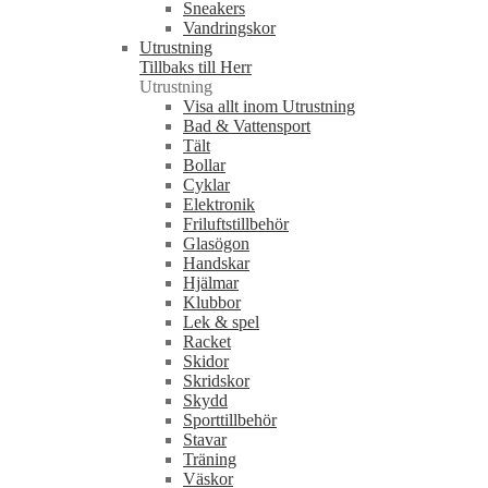
Sneakers
Vandringskor
Utrustning
Tillbaks till Herr
Utrustning
Visa allt inom Utrustning
Bad & Vattensport
Tält
Bollar
Cyklar
Elektronik
Friluftstillbehör
Glasögon
Handskar
Hjälmar
Klubbor
Lek & spel
Racket
Skidor
Skridskor
Skydd
Sporttillbehör
Stavar
Träning
Väskor