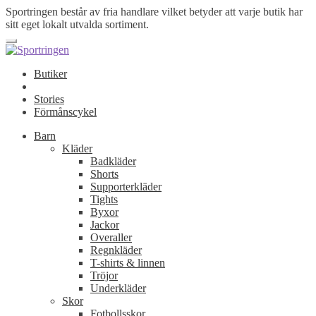
Sportringen består av fria handlare vilket betyder att varje butik har
sitt eget lokalt utvalda sortiment.
Butiker
Stories
Förmånscykel
Barn
Kläder
Badkläder
Shorts
Supporterkläder
Tights
Byxor
Jackor
Overaller
Regnkläder
T-shirts & linnen
Tröjor
Underkläder
Skor
Fotbollsskor