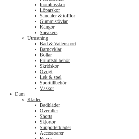
Inomhusskor
Löparskor
Sandaler & tofflor
Gummistövlar
Kängor
Sneakers
Utrustning
Bad & Vattensport
Barncyklar
Bollar
Friluftstillbehör
Skridskor
Övrigt
Lek & spel
Sporttillbehör
Väskor
Dam
Kläder
Badkläder
Overaller
Shorts
Skjortor
Supporterkläder
Accessoarer
Byxor