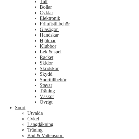
Tält
Bollar
Cyklar
Elektronik
Friluftstillbehör
Glasögon
Handskar
Hjälmar
Klubbor
Lek & spel
Racket
Skidor
Skridskor
Skydd
Sporttillbehör
Stavar
Träning
Väskor
Övrigt
Sport
Utvalda
Cykel
Längdåkning
Träning
Bad & Vattensport