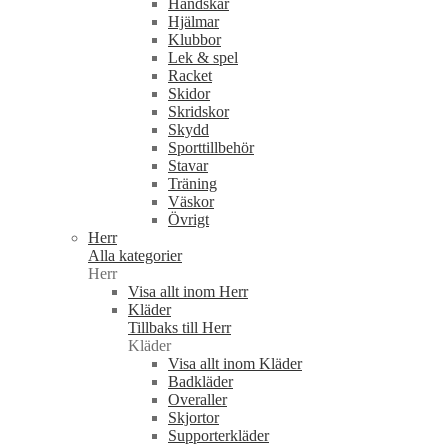
Handskar
Hjälmar
Klubbor
Lek & spel
Racket
Skidor
Skridskor
Skydd
Sporttillbehör
Stavar
Träning
Väskor
Övrigt
Herr
Alla kategorier
Herr
Visa allt inom Herr
Kläder
Tillbaks till Herr
Kläder
Visa allt inom Kläder
Badkläder
Overaller
Skjortor
Supporterkläder