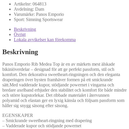
Artikelnr:
064813
Avdelning:
Dam
Varumärke:
Panos Emporio
Sport:
Simning
Sportswear
Beskrivning
Övrigt
Lokala avvikelser kan förekomma
Beskrivning
Panos Emporio Rib Medea Top är en av märkets mest älskade
bikiniöverdelar – designad för att ge perfekt passform, stil och
komfort. Den dekorativa sweetheart-ringningen och den eleganta
draperingen över bysten framhäver formen på ett smickrande
sätt.Med vadderade kupor, stödjande powernet i vingarna och
bredare axelband erbjuder den stabilitet och komfort för både mindre
och större kupstorlekar. Det ribbade materialet i återvunnen
polyamid och elastan ger en lyxig känsla och följsam passform som
håller sig snygg säsong efter säsong.
EGENSKAPER
– Smickrande sweetheart-ringning med drapering
– Vadderade kupor och stödjande powernet