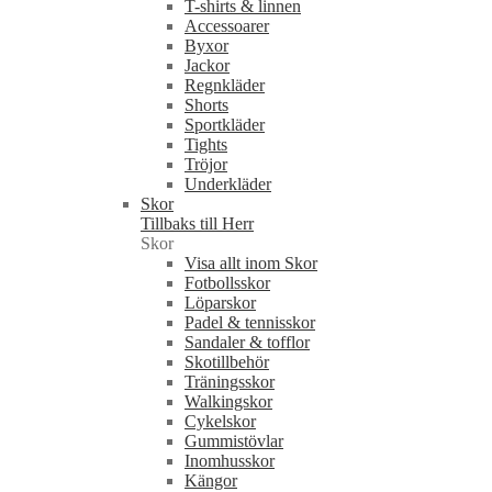
T-shirts & linnen
Accessoarer
Byxor
Jackor
Regnkläder
Shorts
Sportkläder
Tights
Tröjor
Underkläder
Skor
Tillbaks till Herr
Skor
Visa allt inom Skor
Fotbollsskor
Löparskor
Padel & tennisskor
Sandaler & tofflor
Skotillbehör
Träningsskor
Walkingskor
Cykelskor
Gummistövlar
Inomhusskor
Kängor