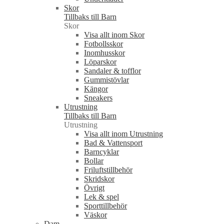
Skor
Tillbaks till Barn
Skor
Visa allt inom Skor
Fotbollsskor
Inomhusskor
Löparskor
Sandaler & tofflor
Gummistövlar
Kängor
Sneakers
Utrustning
Tillbaks till Barn
Utrustning
Visa allt inom Utrustning
Bad & Vattensport
Barncyklar
Bollar
Friluftstillbehör
Skridskor
Övrigt
Lek & spel
Sporttillbehör
Väskor
Dam