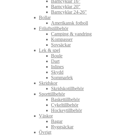
Barncyklar 16"
Barncyklar 20"
Barncyklar 24-26"
Bollar
Amerikansk fotboll
Friluftstillbehör
Camping & vandring
Kompasser
Sovsäckar
Lek & spel
Boule
Dart
Inlines
Skydd
Sommarlek
Skridskor
Skridskotillbehör
Sporttillbehör
Baskettillbehör
Cykeltillbehör
Hockeytillbehör
Väskor
Bagar
Ryggsäckar
Övrigt