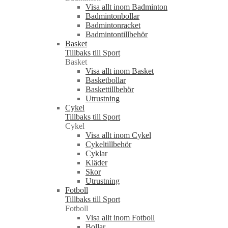
Visa allt inom Badminton
Badmintonbollar
Badmintonracket
Badmintontillbehör
Basket
Tillbaks till Sport
Basket
Visa allt inom Basket
Basketbollar
Baskettillbehör
Utrustning
Cykel
Tillbaks till Sport
Cykel
Visa allt inom Cykel
Cykeltillbehör
Cyklar
Kläder
Skor
Utrustning
Fotboll
Tillbaks till Sport
Fotboll
Visa allt inom Fotboll
Bollar