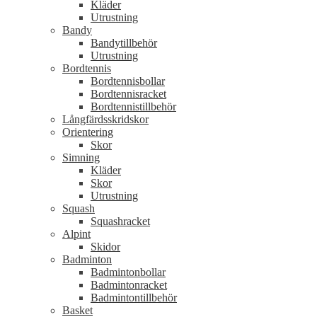
Kläder
Utrustning
Bandy
Bandytillbehör
Utrustning
Bordtennis
Bordtennisbollar
Bordtennisracket
Bordtennistillbehör
Långfärdsskridskor
Orientering
Skor
Simning
Kläder
Skor
Utrustning
Squash
Squashracket
Alpint
Skidor
Badminton
Badmintonbollar
Badmintonracket
Badmintontillbehör
Basket