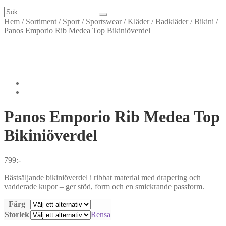
Sök
efter:
Hem
/
Sortiment
/
Sport
/
Sportswear
/
Kläder
/
Badkläder
/
Bikini
/
Panos Emporio Rib Medea Top Bikiniöverdel
Panos Emporio
Rib Medea Top
Bikiniöverdel
799
:-
Bästsäljande bikiniöverdel i ribbat material med drapering och
vadderade kupor – ger stöd, form och en smickrande passform.
Färg
Storlek
Rensa