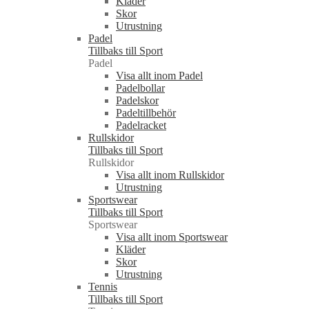
Kläder
Skor
Utrustning
Padel
Tillbaks till Sport
Padel
Visa allt inom Padel
Padelbollar
Padelskor
Padeltillbehör
Padelracket
Rullskidor
Tillbaks till Sport
Rullskidor
Visa allt inom Rullskidor
Utrustning
Sportswear
Tillbaks till Sport
Sportswear
Visa allt inom Sportswear
Kläder
Skor
Utrustning
Tennis
Tillbaks till Sport