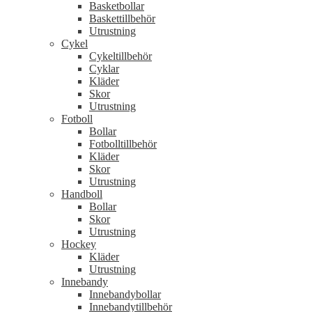
Basketbollar
Baskettillbehör
Utrustning
Cykel
Cykeltillbehör
Cyklar
Kläder
Skor
Utrustning
Fotboll
Bollar
Fotbolltillbehör
Kläder
Skor
Utrustning
Handboll
Bollar
Skor
Utrustning
Hockey
Kläder
Utrustning
Innebandy
Innebandybollar
Innebandytillbehör