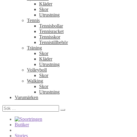
Kläder
Skor
Utrustning
Tennis
Tennisbollar
Tennisracket
Tennisskor
Tennistillbehör
Träning
Skor
Kläder
Utrustning
Volleyboll
Skor
Walking
Skor
Utrustning
Varumärken
Sök
efter:
Butiker
Stories