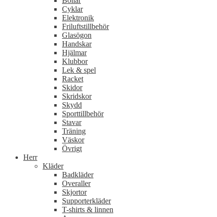
Bollar
Cyklar
Elektronik
Friluftstillbehör
Glasögon
Handskar
Hjälmar
Klubbor
Lek & spel
Racket
Skidor
Skridskor
Skydd
Sporttillbehör
Stavar
Träning
Väskor
Övrigt
Herr
Kläder
Badkläder
Overaller
Skjortor
Supporterkläder
T-shirts & linnen