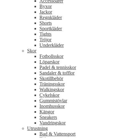
Accessoarer
Byxor
Jackor
Regnkläder
Shorts
Sportkläder
Tights
Tröjor
Underkläder
Skor
Fotbollsskor
Löparskor
Padel & tennisskor
Sandaler & tofflor
Skotillbehör
Träningsskor
Walkingskor
Cykelskor
Gummistövlar
Inomhusskor
Kängor
Sneakers
Vandringskor
Utrustning
Bad & Vattensport