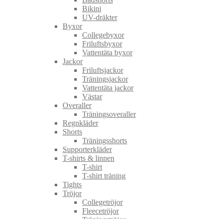
Bikini
UV-dräkter
Byxor
Collegebyxor
Friluftsbyxor
Vattentäta byxor
Jackor
Friluftsjackor
Träningsjackor
Vattentäta jackor
Västar
Overaller
Träningsoveraller
Regnkläder
Shorts
Träningsshorts
Supporterkläder
T-shirts & linnen
T-shirt
T-shirt träning
Tights
Tröjor
Collegetröjor
Fleecetröjor