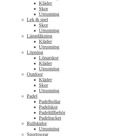
Kläder
Skor
Utrustning
Lek & spel
Skor
Utrustning
Längdåkning
Kläder
Utrustning
Löpning
Löparskor
Kläder
Utrustning
Outdoor
Kläder
Skor
Utrustning
Padel
Padelbollar
Padelskor
Padeltillbehör
Padelracket
Rullskidor
Utrustning
Sportswear