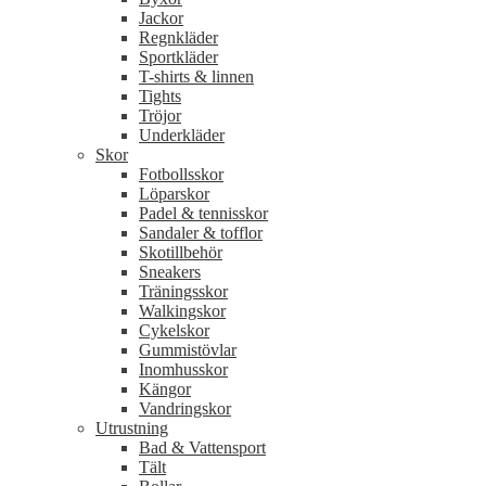
Jackor
Regnkläder
Sportkläder
T-shirts & linnen
Tights
Tröjor
Underkläder
Skor
Fotbollsskor
Löparskor
Padel & tennisskor
Sandaler & tofflor
Skotillbehör
Sneakers
Träningsskor
Walkingskor
Cykelskor
Gummistövlar
Inomhusskor
Kängor
Vandringskor
Utrustning
Bad & Vattensport
Tält