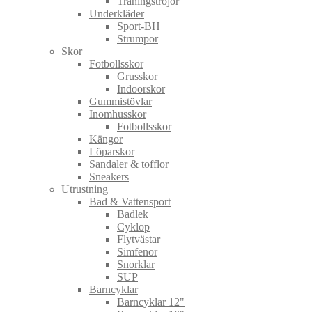
Träningströjor
Underkläder
Sport-BH
Strumpor
Skor
Fotbollsskor
Grusskor
Indoorskor
Gummistövlar
Inomhusskor
Fotbollsskor
Kängor
Löparskor
Sandaler & tofflor
Sneakers
Utrustning
Bad & Vattensport
Badlek
Cyklop
Flytvästar
Simfenor
Snorklar
SUP
Barncyklar
Barncyklar 12"