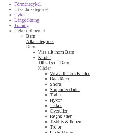
Förmånscykel
Utvalda kategorier
Cykel
Längdåkning
Träning
Hela sortimentet
Barn
Alla kategorier
Barn
Visa allt inom Barn
Kläder
Tillbaks till Barn
Kläder
Visa allt inom Kläder
Badkläder
Shorts
Supporterkläder
Tights
Byxor
Jackor
Overaller
Regnkläder
T-shirts & linnen
Tröjor
Underkläder