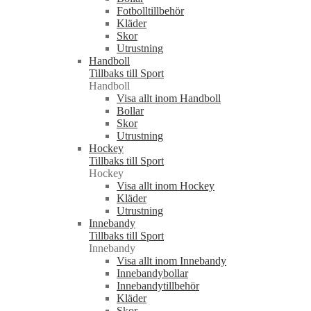
Fotbolltillbehör
Kläder
Skor
Utrustning
Handboll
Tillbaks till Sport
Handboll
Visa allt inom Handboll
Bollar
Skor
Utrustning
Hockey
Tillbaks till Sport
Hockey
Visa allt inom Hockey
Kläder
Utrustning
Innebandy
Tillbaks till Sport
Innebandy
Visa allt inom Innebandy
Innebandybollar
Innebandytillbehör
Kläder
Skor