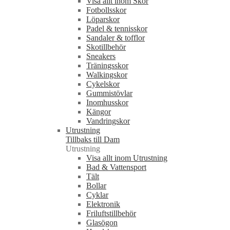
Visa allt inom Skor
Fotbollsskor
Löparskor
Padel & tennisskor
Sandaler & tofflor
Skotillbehör
Sneakers
Träningsskor
Walkingskor
Cykelskor
Gummistövlar
Inomhusskor
Kängor
Vandringskor
Utrustning
Tillbaks till Dam
Utrustning
Visa allt inom Utrustning
Bad & Vattensport
Tält
Bollar
Cyklar
Elektronik
Friluftstillbehör
Glasögon