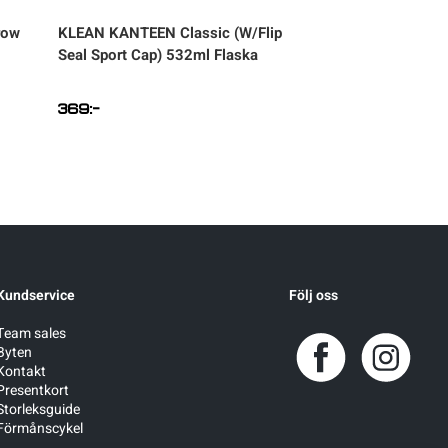
row
KLEAN KANTEEN
Classic (W/Flip
SILVA
Strive 5 Ves
Seal Sport Cap) 532ml Flaska
369
:-
999
:-
Kundservice
Följ oss
Team sales
Byten
Kontakt
Presentkort
Storleksguide
Förmånscykel