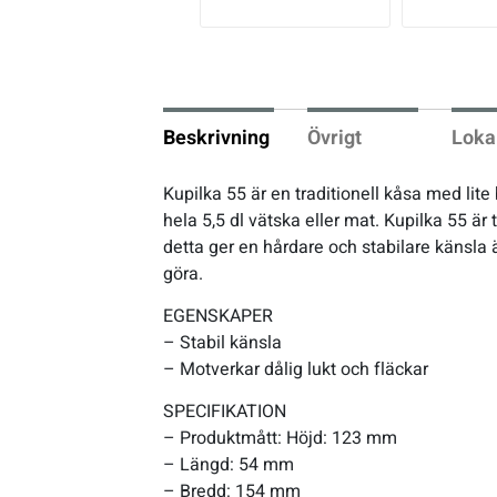
vio
us
Underkläder
Skridskor
Underkläder
Skridskor
Hockey
Skydd
Skydd
Innebandy
Beskrivning
Övrigt
Loka
Sporttillbehör
Sporttillbehör
Lek & spel
Kupilka 55 är en traditionell kåsa med lit
hela 5,5 dl vätska eller mat. Kupilka 55 är
Stavar
Stavar
Längdåkning
detta ger en hårdare och stabilare känsla ä
göra.
Träning
Träning
Löpning
EGENSKAPER
– Stabil känsla
Väskor
Väskor
Outdoor
– Motverkar dålig lukt och fläckar
SPECIFIKATION
Övrigt
Övrigt
Padel
– Produktmått: Höjd: 123 mm
– Längd: 54 mm
Rullskidor
– Bredd: 154 mm