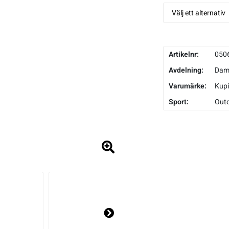
Artikelnr:
050
Avdelning:
Da
Varumärke:
Kupi
Sport:
Out
Ne