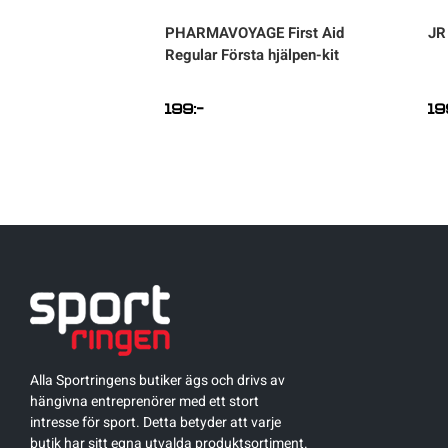
åsa
PHARMAVOYAGE
First Aid
JR
Regular Första hjälpen-kit
199
:-
19
Alla Sportringens butiker ägs och drivs av
hängivna entreprenörer med ett stort
intresse för sport. Detta betyder att varje
butik har sitt egna utvalda produktsortiment.