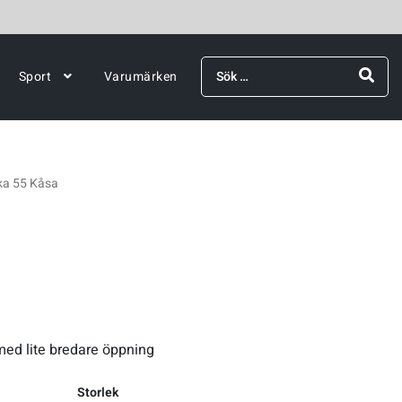
Sök
Sport
Varumärken
efter:
ka 55 Kåsa
med lite bredare öppning
Storlek