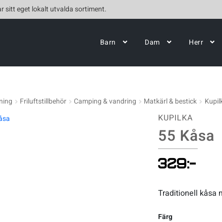
r sitt eget lokalt utvalda sortiment.
Barn
Dam
Herr
ning
Friluftstillbehör
Camping & vandring
Matkärl & bestick
Kupil
KUPILKA
55 Kåsa
329
:-
Traditionell kåsa 
Färg