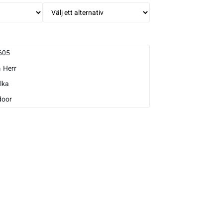
605
m
Herr
lka
door