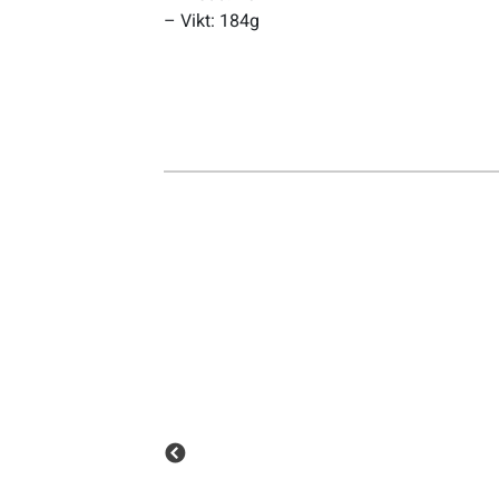
– Vikt: 184g
Sportswear
Tennis
Träning
Volleyboll
Walking